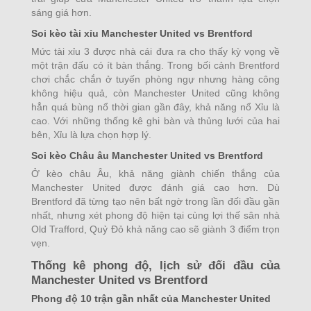
sáng giá hơn.
Soi kèo tài xỉu Manchester United vs Brentford
Mức tài xỉu 3 được nhà cái đưa ra cho thấy kỳ vọng về
một trận đấu có ít bàn thắng. Trong bối cảnh Brentford
chơi chắc chắn ở tuyến phòng ngự nhưng hàng công
không hiệu quả, còn Manchester United cũng không
hẳn quá bùng nổ thời gian gần đây, khả năng nổ Xỉu là
cao. Với những thống kê ghi bàn và thủng lưới của hai
bên, Xỉu là lựa chọn hợp lý.
Soi kèo Châu âu Manchester United vs Brentford
Ở kèo châu Âu, khả năng giành chiến thắng của
Manchester United được đánh giá cao hơn. Dù
Brentford đã từng tạo nên bất ngờ trong lần đối đầu gần
nhất, nhưng xét phong độ hiện tại cùng lợi thế sân nhà
Old Trafford, Quỷ Đỏ khả năng cao sẽ giành 3 điểm trọn
vẹn.
Thống kê phong độ, lịch sử đối đầu của
Manchester United vs Brentford
Phong độ 10 trận gần nhất của Manchester United