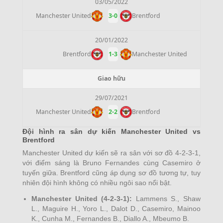
03/05/2022
Manchester United
3
-
0
Brentford
20/01/2022
Brentford
1
-
3
Manchester United
Giao hữu
29/07/2021
Manchester United
2
-
2
Brentford
Đội hình ra sân dự kiến Manchester United vs
Brentford
Manchester United dự kiến sẽ ra sân với sơ đồ 4-2-3-1,
với điểm sáng là Bruno Fernandes cùng Casemiro ở
tuyến giữa. Brentford cũng áp dụng sơ đồ tương tự, tuy
nhiên đội hình không có nhiều ngôi sao nổi bật.
Manchester United (4-2-3-1):
Lammens S., Shaw
L., Maguire H., Yoro L., Dalot D., Casemiro, Mainoo
K., Cunha M., Fernandes B., Diallo A., Mbeumo B.