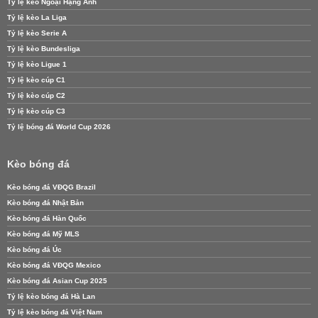
Tỷ lệ kèo Ngoại Hạng Anh
Tỷ lệ kèo La Liga
Tỷ lệ kèo Serie A
Tỷ lệ kèo Bundesliga
Tỷ lệ kèo Ligue 1
Tỷ lệ kèo cúp C1
Tỷ lệ kèo cúp C2
Tỷ lệ kèo cúp C3
Tỷ lệ bóng đá World Cup 2026
Kèo bóng đá
Kèo bóng đá VĐQG Brazil
Kèo bóng đá Nhật Bản
Kèo bóng đá Hàn Quốc
Kèo bóng đá Mỹ MLS
Kèo bóng đá Úc
Kèo bóng đá VĐQG Mexico
Kèo bóng đá Asian Cup 2025
Tỷ lệ kèo bóng đá Hà Lan
Tỷ lệ kèo bóng đá Việt Nam