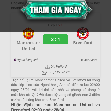
England dự đoán kết quả tỷ số trận đấu tối và đêm nay
nhanh nhất.
Kết thúc
Hiệp 1 :
2
-
0
2
:
1
Manchester
Brentford
United
Ngoại hạng Anh
02:00
28/04
Old Trafford
U ám, 11℃～12℃
Trận đấu giữa Manchester United và Brentford tại vòng
đấu tiếp theo của Ngoại hạng Anh sẽ diễn ra lúc 02h00
ngày 28/04. Với lợi thế sân nhà và phong độ đang ở
mức khá tốt, Quỷ Đỏ được kỳ vọng sẽ giành trọn 3 điểm
trước đội bóng khó chịu Brentford.
Nhận định soi kèo Manchester United vs
Brentford 02:00 ngày 28/04