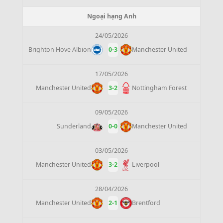
Ngoại hạng Anh
24/05/2026
Brighton Hove Albion
0
-
3
Manchester United
17/05/2026
Manchester United
3
-
2
Nottingham Forest
09/05/2026
Sunderland
0
-
0
Manchester United
03/05/2026
Manchester United
3
-
2
Liverpool
28/04/2026
Manchester United
2
-
1
Brentford