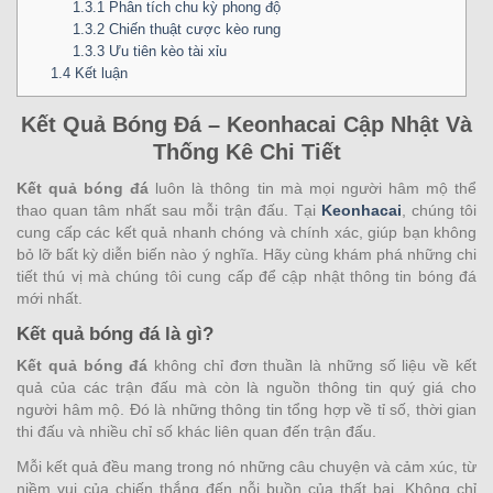
1.3.1
Phân tích chu kỳ phong độ
1.3.2
Chiến thuật cược kèo rung
1.3.3
Ưu tiên kèo tài xỉu
1.4
Kết luận
Kết Quả Bóng Đá – Keonhacai Cập Nhật Và
Thống Kê Chi Tiết
Kết quả bóng đá
luôn là thông tin mà mọi người hâm mộ thể
thao quan tâm nhất sau mỗi trận đấu. Tại
Keonhacai
, chúng tôi
cung cấp các kết quả nhanh chóng và chính xác, giúp bạn không
bỏ lỡ bất kỳ diễn biến nào ý nghĩa. Hãy cùng khám phá những chi
tiết thú vị mà chúng tôi cung cấp để cập nhật thông tin bóng đá
mới nhất.
Kết quả bóng đá là gì?
Kết quả bóng đá
không chỉ đơn thuần là những số liệu về kết
quả của các trận đấu mà còn là nguồn thông tin quý giá cho
người hâm mộ. Đó là những thông tin tổng hợp về tỉ số, thời gian
thi đấu và nhiều chỉ số khác liên quan đến trận đấu.
Mỗi kết quả đều mang trong nó những câu chuyện và cảm xúc, từ
niềm vui của chiến thắng đến nỗi buồn của thất bại. Không chỉ