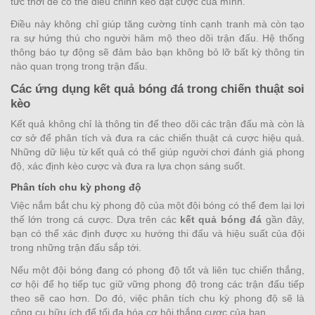
tức thời để có thể điều chỉnh kèo đặt cược của mình.
Điều này không chỉ giúp tăng cường tính cạnh tranh mà còn tạo
ra sự hứng thú cho người hâm mộ theo dõi trận đấu. Hệ thống
thông báo tự động sẽ đảm bảo bạn không bỏ lỡ bất kỳ thông tin
nào quan trọng trong trận đấu.
Các ứng dụng kết quả bóng đá trong chiến thuật soi
kèo
Kết quả không chỉ là thông tin để theo dõi các trận đấu mà còn là
cơ sở để phân tích và đưa ra các chiến thuật cá cược hiệu quả.
Những dữ liệu từ kết quả có thể giúp người chơi đánh giá phong
độ, xác định kèo cược và đưa ra lựa chọn sáng suốt.
Phân tích chu kỳ phong độ
Việc nắm bắt chu kỳ phong độ của một đội bóng có thể đem lại lợi
thế lớn trong cá cược. Dựa trên các
kết quả bóng đá
gần đây,
bạn có thể xác định được xu hướng thi đấu và hiệu suất của đội
trong những trận đấu sắp tới.
Nếu một đội bóng đang có phong độ tốt và liên tục chiến thắng,
cơ hội để họ tiếp tục giữ vững phong độ trong các trận đấu tiếp
theo sẽ cao hơn. Do đó, việc phân tích chu kỳ phong độ sẽ là
công cụ hữu ích để tối đa hóa cơ hội thắng cược của bạn.