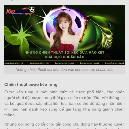
Những chiến thuật soi kèo dựa vào kết quả cực chuẩn xác
Chiến thuật cược kèo rung
Cược kèo rung là một hình thức cá cược phổ biến, cho phép
người chơi đặt cược trong thời gian diễn ra trận đấu. Với thông tin
và kết quả được cập nhật liên tục, bạn có thể dễ dàng nhận diện
khi nào nên đánh kèo rung để gia tăng khả năng giành chiến
thắng.
Những đội bóng có lối chơi tấn công chủ động hay thường xuyên