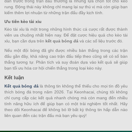
dẫn trước trong trận đấu thường là những lựa chọn tốt cho kèo
rung. Động thái này không chỉ mang lại sự thú vị mà còn giúp bạn
kiếm thêm lợi nhuận từ những trận đấu đầy kịch tính.
Ưu tiên kèo tài xỉu
Kèo tài xỉu là một trong những hình thức cá cược rất được thành
viên ưa chuộng nhất hiện nay. Để đặt cược hiệu quả cho kèo tài
xỉu, bạn cần dựa trên
kết quả bóng đá
và các số liệu trước đó.
Nếu một đội bóng đã ghi được nhiều bàn thắng trong các trận
đấu gần đây, khả năng cao trận đấu tiếp theo cũng sẽ có số bàn
thắng tương tự. Phân tích và suy đoán dựa vào kết quả sẽ giúp
bạn tối ưu hóa cơ hội chiến thắng trong loại kèo này.
Kết luận
Kết quả bóng đá
là thông tin không thể thiếu cho mọi tín đồ yêu
thích bóng đá trong năm 2026. Tại Keonhacai, chúng tôi không
chỉ cung cấp các kết quả nhanh chóng mà còn mang đến nhiều
tính năng hữu ích để giúp bạn có một trải nghiệm tốt nhất. Hãy
theo dõi Keonhacai để không bỏ lỡ bất kỳ thông tin hấp dẫn nào
liên quan đến các trận đấu mà bạn yêu quý!