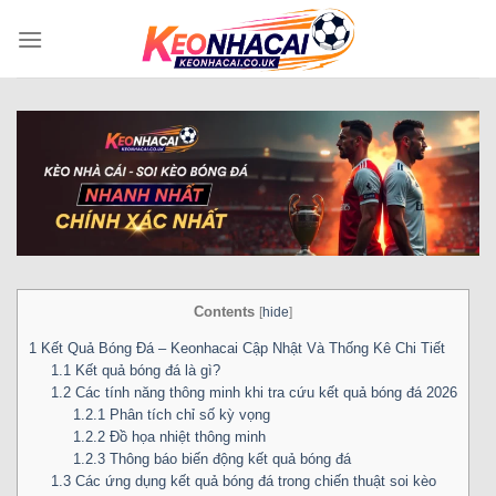
Bỏ
qua
×
nội
dung
Tên Brand
Contents
[
hide
]
1
Kết Quả Bóng Đá – Keonhacai Cập Nhật Và Thống Kê Chi Tiết
1.1
Kết quả bóng đá là gì?
1.2
Các tính năng thông minh khi tra cứu kết quả bóng đá 2026
1.2.1
Phân tích chỉ số kỳ vọng
1.2.2
Đồ họa nhiệt thông minh
1.2.3
Thông báo biến động kết quả bóng đá
1.3
Các ứng dụng kết quả bóng đá trong chiến thuật soi kèo