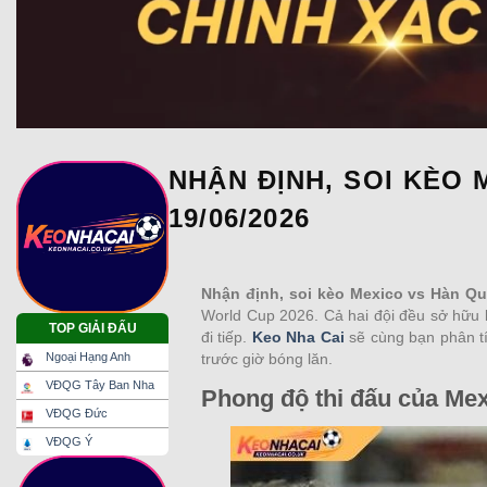
NHẬN ĐỊNH, SOI KÈO
19/06/2026
Nhận định, soi kèo Mexico vs Hàn Q
World Cup 2026. Cả hai đội đều sở hữu l
TOP GIẢI ĐẤU
đi tiếp.
Keo Nha Cai
sẽ cùng bạn phân tí
Ngoại Hạng Anh
trước giờ bóng lăn.
VĐQG Tây Ban Nha
Phong độ thi đấu của Me
VĐQG Đức
VĐQG Ý