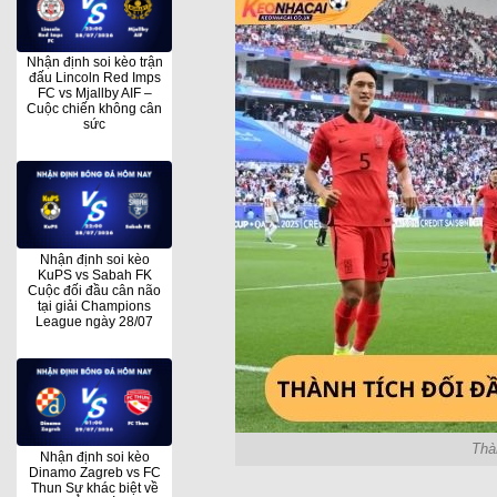
Nhận định soi kèo trận
đấu Lincoln Red Imps
FC vs Mjallby AIF –
Cuộc chiến không cân
sức
Nhận định soi kèo
KuPS vs Sabah FK
Cuộc đối đầu cân não
tại giải Champions
League ngày 28/07
Thà
Nhận định soi kèo
Dinamo Zagreb vs FC
Thun Sự khác biệt về