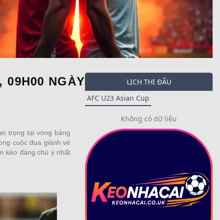
, 09H00 NGÀY
LỊCH THI ĐẤU
AFC U23 Asian Cup
Không có dữ liệu
n trọng tại vòng bảng
rong cuộc đua giành vé
ọn kèo đáng chú ý nhất