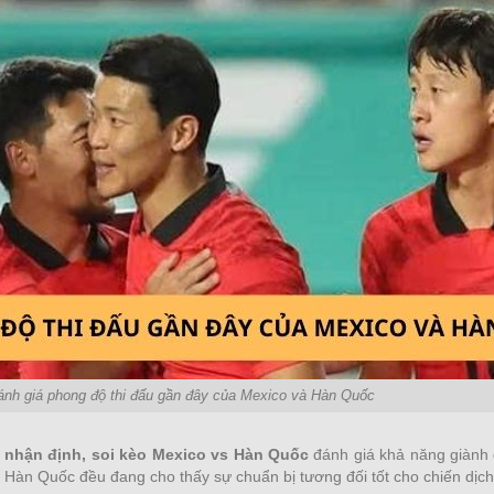
ánh giá phong độ thi đấu gần đây của Mexico và Hàn Quốc
ể
nhận định, soi kèo Mexico vs Hàn Quốc
đánh giá khả năng giành 
n Hàn Quốc đều đang cho thấy sự chuẩn bị tương đối tốt cho chiến dịc