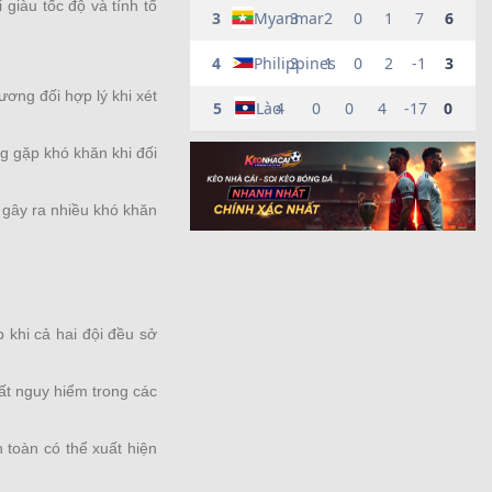
giàu tốc độ và tính tổ
3
Myanmar
3
2
0
1
7
6
4
Philippines
3
1
0
2
-1
3
ương đối hợp lý khi xét
5
Lào
4
0
0
4
-17
0
g gặp khó khăn khi đối
 gây ra nhiều khó khăn
 khi cả hai đội đều sở
ất nguy hiểm trong các
n toàn có thể xuất hiện