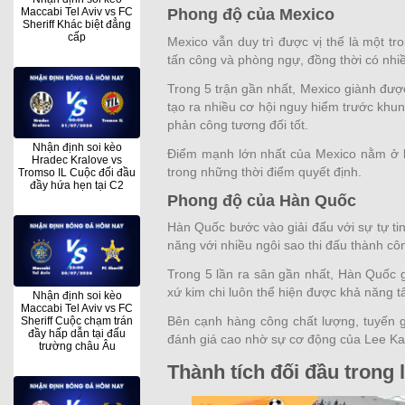
Phong độ của Mexico
Maccabi Tel Aviv vs FC
Sheriff Khác biệt đẳng
cấp
Mexico vẫn duy trì được vị thế là một t
tấn công và phòng ngự, đồng thời có nhiề
Trong 5 trận gần nhất, Mexico giành được 
tạo ra nhiều cơ hội nguy hiểm trước khu
phản công tương đối tốt.
Nhận định soi kèo
Điểm mạnh lớn nhất của Mexico nằm ở kin
Hradec Kralove vs
trong những thời điểm quyết định.
Tromso IL Cuộc đối đầu
đầy hứa hẹn tại C2
Phong độ của Hàn Quốc
Hàn Quốc bước vào giải đấu với sự tự tin
năng với nhiều ngôi sao thi đấu thành cô
Trong 5 lần ra sân gần nhất, Hàn Quốc 
xứ kim chi luôn thể hiện được khả năng 
Nhận định soi kèo
Maccabi Tel Aviv vs FC
Bên cạnh hàng công chất lượng, tuyến
Sheriff Cuộc chạm trán
đầy hấp dẫn tại đấu
đánh giá cao nhờ sự cơ động của Lee Kan
trường châu Âu
Thành tích đối đầu trong