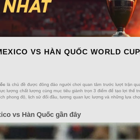
 MEXICO VS HÀN QUỐC WORLD CUP
uốc
là chủ đề được đông đảo người chơi quan tâm trước lượt trận qua
ực lượng chất lượng cùng mục tiêu giành trọn 3 điểm để tạo lợi thế t
ch phong độ, lịch sử đối đầu, tương quan lực lượng và những lựa ch
xico vs Hàn Quốc gần đây