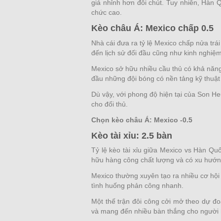
giá nhỉnh hơn đôi chút. Tuy nhiên, Hàn Q
chức cao.
Kèo châu Á: Mexico chấp 0.5
Nhà cái đưa ra tỷ lệ Mexico chấp nửa trá
đến lịch sử đối đầu cũng như kinh nghiệm
Mexico sở hữu nhiều cầu thủ có khả năng 
đầu những đội bóng có nền tảng kỹ thuật
Dù vậy, với phong độ hiện tại của Son H
cho đối thủ.
Chọn kèo châu Á: Mexico -0.5
Kèo tài xỉu: 2.5 bàn
Tỷ lệ kèo tài xỉu giữa Mexico vs Hàn Qu
hữu hàng công chất lượng và có xu hướn
Mexico thường xuyên tạo ra nhiều cơ hội 
tình huống phản công nhanh.
Một thế trận đôi công cởi mở theo dự đ
và mang đến nhiều bàn thắng cho người