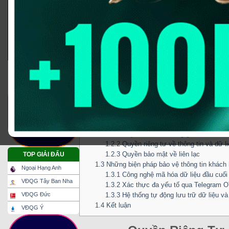
Contents
[
hide
]
1
Quyền Riêng Tư – Keonhacai Cam Kết Bảo Mậ
1.1
Tìm hiểu chi tiết thông tin quan trọng về 
1.2
Những quyền riêng tư của thành viên khi
1.2.1
Quyền ẩn danh trong giao dịch
1.2.2
Quyền riêng tư về thông tin và dữ l
1.2.3
Quyền bảo mật về liên lạc
TOP GIẢI ĐẤU
1.3
Những biện pháp bảo vệ thông tin khách 
Ngoại Hạng Anh
1.3.1
Công nghệ mã hóa dữ liệu đầu cuối
VĐQG Tây Ban Nha
1.3.2
Xác thực đa yếu tố qua Telegram 
VĐQG Đức
1.3.3
Hệ thống tự động lưu trữ dữ liệu và 
1.4
Kết luận
VĐQG Ý