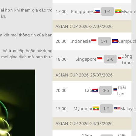
ái hơn khi tham gia các trò
17:00
Philippines
1
-
4
Myanm
hân.
ASIAN CUP 2026
-
27/07/2026
m kết mọi thông tin của bạn
20:30
Indonesia
5
-
1
Campuch
ó thể truy cập hoặc sử dụng
Đông
 mọi giao dịch mà bạn thực
18:00
Singapore
2
-
0
Timor
ASIAN CUP 2026
-
25/07/2026
Thái
20:00
Lào
0
-
5
Lan
17:00
Myanmar
1
-
2
Malaysi
ASIAN CUP 2026
-
24/07/2026
Đông
Việt