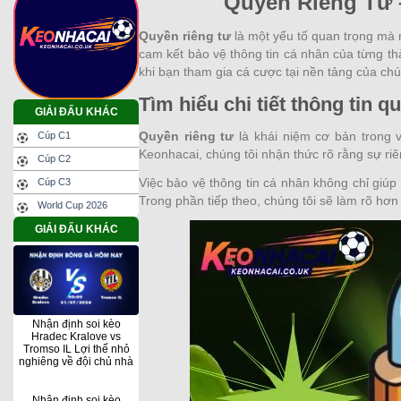
Quyền Riêng Tư 
Quyền riêng tư
là một yếu tố quan trọng mà m
cam kết bảo vệ thông tin cá nhân của từng thà
khi bạn tham gia cá cược tại nền tảng của chú
Tìm hiểu chi tiết thông tin 
GIẢI ĐẤU KHÁC
Quyền riêng tư
là khái niệm cơ bản trong 
Cúp C1
Keonhacai, chúng tôi nhận thức rõ rằng sự ri
Cúp C2
Việc bảo vệ thông tin cá nhân không chỉ giúp
Cúp C3
Trong phần tiếp theo, chúng tôi sẽ làm rõ hơn
World Cup 2026
GIẢI ĐẤU KHÁC
Nhận định soi kèo
Hradec Kralove vs
Tromso IL Lợi thế nhỏ
nghiêng về đội chủ nhà
Nhận định soi kèo