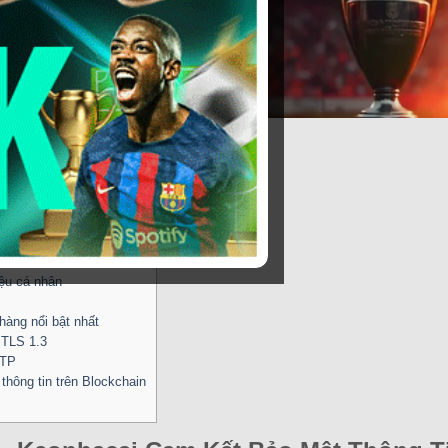
t Thông Tin 2026
quyền riêng tư
 tham gia cá cược
iệu cá nhân
hàng nổi bật nhất
 TLS 1.3
OTP
thông tin trên Blockchain