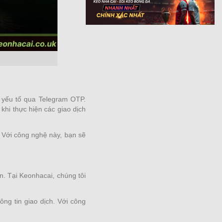
a yếu tố qua Telegram OTP.
hi thực hiện các giao dịch
. Với công nghệ này, bạn sẽ
n. Tại Keonhacai, chúng tôi
ng tin giao dịch. Với công