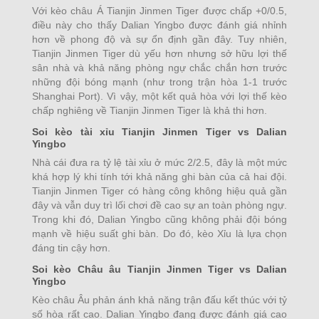
Với kèo châu Á Tianjin Jinmen Tiger được chấp +0/0.5,
điều này cho thấy Dalian Yingbo được đánh giá nhỉnh
hơn về phong độ và sự ổn định gần đây. Tuy nhiên,
Tianjin Jinmen Tiger dù yếu hơn nhưng sở hữu lợi thế
sân nhà và khả năng phòng ngự chắc chắn hơn trước
những đội bóng mạnh (như trong trận hòa 1-1 trước
Shanghai Port). Vì vậy, một kết quả hòa với lợi thế kèo
chấp nghiêng về Tianjin Jinmen Tiger là khả thi hơn.
Soi kèo tài xỉu Tianjin Jinmen Tiger vs Dalian
Yingbo
Nhà cái đưa ra tỷ lệ tài xỉu ở mức 2/2.5, đây là một mức
khá hợp lý khi tính tới khả năng ghi bàn của cả hai đội.
Tianjin Jinmen Tiger có hàng công không hiệu quả gần
đây và vẫn duy trì lối chơi đề cao sự an toàn phòng ngự.
Trong khi đó, Dalian Yingbo cũng không phải đội bóng
mạnh về hiệu suất ghi bàn. Do đó, kèo Xỉu là lựa chọn
đáng tin cậy hơn.
Soi kèo Châu âu Tianjin Jinmen Tiger vs Dalian
Yingbo
Kèo châu Âu phản ánh khả năng trận đấu kết thúc với tỷ
số hòa rất cao. Dalian Yingbo đang được đánh giá cao