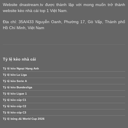
Website dnastream.tv được thành lập với mong muốn trở thành
website kèo nhà cái top 1 Việt Nam.
Địa chỉ:
35A/433 Nguyễn Oanh, Phường 17, Gò Vấp, Thành phố
Hồ Chí Minh, Việt Nam
Tỷ lệ kèo nhà cái
Tỷ lệ kèo Ngoại Hạng Anh
Tỷ lệ kèo La Liga
Tỷ lệ kèo Serie A
Tỷ lệ kèo Bundesliga
Tỷ lệ kèo Ligue 1
Tỷ lệ kèo cúp C1
Tỷ lệ kèo cúp C2
Tỷ lệ kèo cúp C3
Tỷ lệ bóng đá World Cup 2026