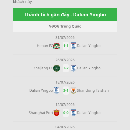
khách này.
Thành tích gần đây - Dalian Yingbo
VĐQG Trung Quốc
31/07/2026
Henan FC
1
-
1
Dalian Yingbo
26/07/2026
Zhejiang FC
3
-
2
Dalian Yingbo
18/07/2026
Dalian Yingbo
3
-
1
Shandong Taishan
12/07/2026
Shanghai Port
0
-
0
Dalian Yingbo
04/07/2026