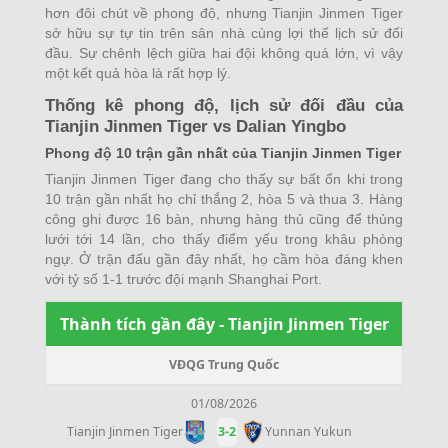
hơn đôi chút về phong độ, nhưng Tianjin Jinmen Tiger
sở hữu sự tự tin trên sân nhà cùng lợi thế lịch sử đối
đầu. Sự chênh lệch giữa hai đội không quá lớn, vì vậy
một kết quả hòa là rất hợp lý.
Thống kê phong độ, lịch sử đối đầu của
Tianjin Jinmen Tiger vs Dalian Yingbo
Phong độ 10 trận gần nhất của Tianjin Jinmen Tiger
Tianjin Jinmen Tiger đang cho thấy sự bất ổn khi trong
10 trận gần nhất họ chỉ thắng 2, hòa 5 và thua 3. Hàng
công ghi được 16 bàn, nhưng hàng thủ cũng để thủng
lưới tới 14 lần, cho thấy điểm yếu trong khâu phòng
ngự. Ở trận đấu gần đây nhất, họ cầm hòa đáng khen
với tỷ số 1-1 trước đội mạnh Shanghai Port.
Thành tích gần đây - Tianjin Jinmen Tiger
VĐQG Trung Quốc
01/08/2026
Tianjin Jinmen Tiger
3
-
2
Yunnan Yukun