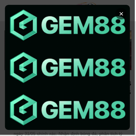
Bỏ
qua
×
nội
dung
NHẬN ĐỊNH TIANJIN JINMEN TIGER VS
DALIAN YINGBO CUỘC ĐỐI ĐẦU ĐÁNG
CHỜ ĐỢI TẠI VĐQG TRUNG QUỐC
Nhận định, Soi kèo Tianjin Jinmen Tiger vs Dalian
Yingbo, dự đoán giải VĐQG Trung Quốc hôm nay 18:00
ngày 31/05 chính xác. Nhận định bóng đá, phân tích tỷ