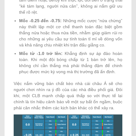
“kẻ tám lạng, người nửa cân”, không ai nắm giữ ưu
thế rõ rệt.
Mốc -0.25 đến -0.75:
Những mốc cược “nửa chừng”
này thiết lập một cơ chế thanh toán đặc biệt gồm
thắng nửa hoặc thua nửa tiền, nhằm giúp giảm rủi ro
cho những ai yêu cầu sự tính toán tỉ mỉ về dòng vốn
và khả năng chịu nhiệt khi trận đấu giằng co.
Mốc từ -1.0 trở lên:
Khẳng định sự áp đảo hoàn
toàn. Khi một đội bóng chấp từ 1 bàn trở lên, họ
không chỉ cần thắng mà phải thắng đậm để chinh
phục được mức kỳ vọng mà thị trường đã ấn định.
Việc nắm vững bản chất kèo nhà cái châu Á sẽ cho
người chơi nhìn ra ý đồ của các nhà điều phối giá. Đôi
khi, một CLB mạnh chấp quá thấp so với thực tế lại
chính là tín hiệu cảnh báo về một sự bất ổn ngầm, buộc
phải cân nhắc thêm các kịch bản khác có thể xảy ra.