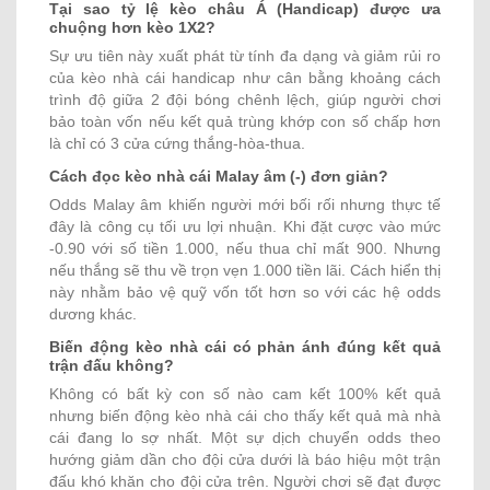
Tại sao tỷ lệ kèo châu Á (Handicap) được ưa
chuộng hơn kèo 1X2?
Sự ưu tiên này xuất phát từ tính đa dạng và giảm rủi ro
của kèo nhà cái handicap như cân bằng khoảng cách
trình độ giữa 2 đội bóng chênh lệch, giúp người chơi
bảo toàn vốn nếu kết quả trùng khớp con số chấp hơn
là chỉ có 3 cửa cứng thắng-hòa-thua.
Cách đọc kèo nhà cái Malay âm (-) đơn giản?
Odds Malay âm khiến người mới bối rối nhưng thực tế
đây là công cụ tối ưu lợi nhuận. Khi đặt cược vào mức
-0.90 với số tiền 1.000, nếu thua chỉ mất 900. Nhưng
nếu thắng sẽ thu về trọn vẹn 1.000 tiền lãi. Cách hiển thị
này nhằm bảo vệ quỹ vốn tốt hơn so với các hệ odds
dương khác.
Biến động kèo nhà cái có phản ánh đúng kết quả
trận đấu không?
Không có bất kỳ con số nào cam kết 100% kết quả
nhưng biến động kèo nhà cái cho thấy kết quả mà nhà
cái đang lo sợ nhất. Một sự dịch chuyển odds theo
hướng giảm dần cho đội cửa dưới là báo hiệu một trận
đấu khó khăn cho đội cửa trên. Người chơi sẽ đạt được