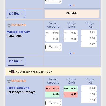
Kèo khác
Dữ liệu
Cả trận
Cả trận
Cả trận
H
06/08
23:00
Cược Chấp
Tài/Xỉu
1X2
Cượ
Maccabi Tel Aviv
2.01
-0.99
0.89
0.5
2/2.5
0/0.5
CSKA Sofia
3.36
0.83
0.93
U
3.07
2706
Dữ liệu
INDONESIA PRESIDENT CUP
Cả trận
Cả trận
Cả trận
H
06/08
20:00
Cược Chấp
Tài/Xỉu
1X2
Cượ
Persib Bandung
1.86
0.70
-0.93
0/0.5
2.5/3
0/0.5
Persebaya Surabaya
3.50
-0.84
0.75
U
3.33
2196