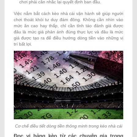
chơi phải cân nhắc lại quyết định ban đầu.
Việc nắm bắt cách kèo nhà cái vận hành sẽ giúp người
chơi thoát khỏi tư duy đám đông. Không cần nhìn vào
mức ăn cao hay thấp, chỉ cần tỉnh táo đánh giá được
đâu là mức giá phản ánh đúng thực lực và đâu là mức
giá được tạo ra để điều hướng dòng tiền vào những vị
trí bất lợi.
Cơ chế điều tiết dòng tiền thông minh trong kèo nhà cái
Đọc vị bảng kèo từ các chuyên gia trong