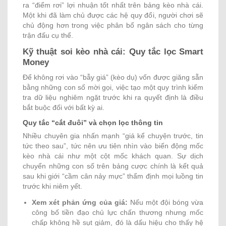
ra “điểm rơi” lợi nhuận tốt nhất trên bảng kèo nhà cái.
Một khi đã làm chủ được các hệ quy đổi, người chơi sẽ
chủ động hơn trong việc phân bổ ngân sách cho từng
trận đấu cụ thể.
Kỹ thuật soi kèo nhà cái: Quy tắc lọc Smart
Money
Để không rơi vào “bẫy giá” (kèo dụ) vốn được giăng sẵn
bằng những con số mời gọi, việc tạo một quy trình kiểm
tra dữ liệu nghiêm ngặt trước khi ra quyết định là điều
bắt buộc đối với bất kỳ ai.
Quy tắc “cắt đuôi” và chọn lọc thông tin
Nhiều chuyên gia nhấn mạnh “giá kể chuyện trước, tin
tức theo sau”, tức nên ưu tiên nhìn vào biến động mốc
kèo nhà cái như một cột mốc khách quan. Sự dịch
chuyển những con số trên bảng cược chính là kết quả
sau khi giới “cầm cân nảy mực” thẩm định mọi luồng tin
trước khi niêm yết.
Xem xét phản ứng của giá:
Nếu một đội bóng vừa
công bố tiền đạo chủ lực chấn thương nhưng mốc
chấp không hề sụt giảm, đó là dấu hiệu cho thấy hệ