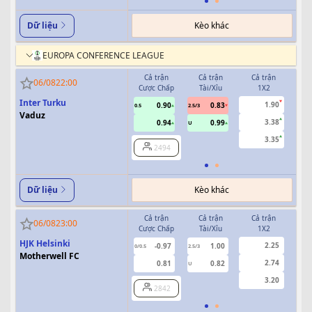
Kèo khác
Dữ liệu
EUROPA CONFERENCE LEAGUE
Cả trận
Cả trận
Cả trận
H
06/08
22:00
Cược Chấp
Tài/Xỉu
1X2
Cượ
Inter Turku
1.90
0.90
0.83
0.5
2.5/3
0/0.5
Vaduz
3.38
0.94
0.99
U
3.35
2494
Kèo khác
Dữ liệu
Cả trận
Cả trận
Cả trận
H
06/08
23:00
Cược Chấp
Tài/Xỉu
1X2
Cượ
HJK Helsinki
2.25
-0.97
1.00
0/0.5
2.5/3
0
Motherwell FC
2.74
0.81
0.82
U
3.20
2842