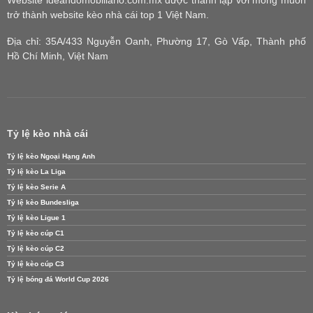
Website ideandomobiliario.com.mx được thành lập với mong muốn
trở thành website kèo nhà cái top 1 Việt Nam.
Địa chỉ:
35A/433 Nguyễn Oanh, Phường 17, Gò Vấp, Thành phố
Hồ Chí Minh, Việt Nam
Tỷ lệ kèo nhà cái
Tỷ lệ kèo Ngoại Hạng Anh
Tỷ lệ kèo La Liga
Tỷ lệ kèo Serie A
Tỷ lệ kèo Bundesliga
Tỷ lệ kèo Ligue 1
Tỷ lệ kèo cúp C1
Tỷ lệ kèo cúp C2
Tỷ lệ kèo cúp C3
Tỷ lệ bóng đá World Cup 2026