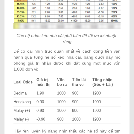
Các hệ odds kèo nhà cái phổ biến để tối ưu lợi nhuận
ròng
Để có cái nhìn trực quan nhất về cách dòng tiền vận
hành qua từng hệ số kèo nhà cái, bảng dưới đây mô
phỏng giá trị nhận được khi đặt cùng một mức vốn
1.000 đơn vị:
Giá trị
Vốn
Tiền lãi
Tổng nhận
Loại Odds
hiển thị
bỏ ra
thu về
(Gốc + Lãi)
Decimal
1.90
1000
900
1900
Hongkong
0.90
1000
900
1900
Malay (+)
0.90
1000
900
1900
Malay (-)
-0.90
900
1000
1900
Hãy rèn luyện kỹ năng nhìn thấu các hệ số này để tìm