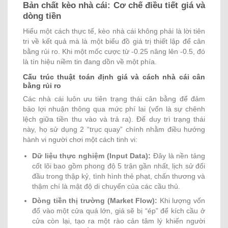
Bản chất kèo nhà cái: Cơ chế điều tiết giá và
dòng tiền
Hiểu một cách thực tế, kèo nhà cái không phải là lời tiên
tri về kết quả mà là một biểu đồ giá trị thiết lập để cân
bằng rủi ro. Khi một mốc cược từ -0.25 nâng lên -0.5, đó
là tín hiệu niềm tin đang dồn về một phía.
Cấu trúc thuật toán định giá và cách nhà cái cân
bằng rủi ro
Các nhà cái luôn ưu tiên trạng thái cân bằng để đảm
bảo lợi nhuận thông qua mức phí lai (vốn là sự chênh
lệch giữa tiền thu vào và trả ra). Để duy trì trạng thái
này, họ sử dụng 2 “trục quay” chính nhằm điều hướng
hành vi người chơi một cách tinh vi:
Dữ liệu thực nghiệm (Input Data):
Đây là nền tảng
cốt lõi bao gồm phong độ 5 trận gần nhất, lịch sử đối
đầu trong thập kỷ, tình hình thẻ phạt, chấn thương và
thậm chí là mật độ di chuyển của các cầu thủ.
Dòng tiền thị trường (Market Flow):
Khi lượng vốn
đổ vào một cửa quá lớn, giá sẽ bị “ép” để kích cầu ở
cửa còn lại, tạo ra một rào cản tâm lý khiến người