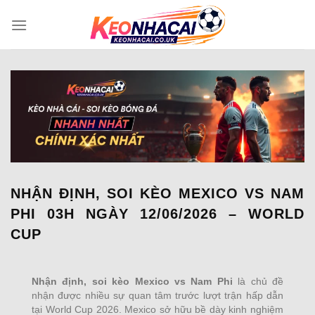
Bỏ
qua
×
nội
dung
Tên Brand
NHẬN ĐỊNH, SOI KÈO MEXICO VS NAM
PHI 03H NGÀY 12/06/2026 – WORLD
CUP
Nhận định, soi kèo Mexico vs Nam Phi
là chủ đề
nhận được nhiều sự quan tâm trước lượt trận hấp dẫn
tại World Cup 2026. Mexico sở hữu bề dày kinh nghiệm