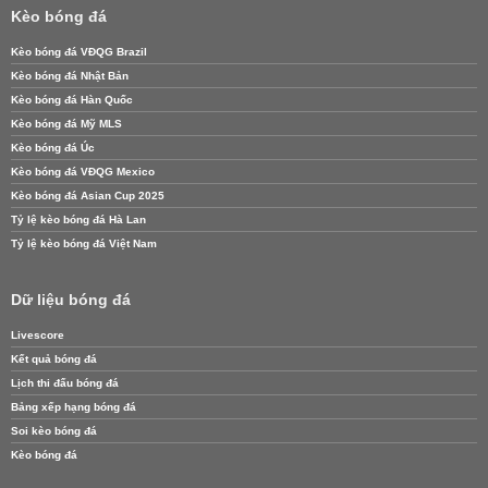
Kèo bóng đá
Kèo bóng đá VĐQG Brazil
Kèo bóng đá Nhật Bản
Kèo bóng đá Hàn Quốc
Kèo bóng đá Mỹ MLS
Kèo bóng đá Úc
Kèo bóng đá VĐQG Mexico
Kèo bóng đá Asian Cup 2025
Tỷ lệ kèo bóng đá Hà Lan
Tỷ lệ kèo bóng đá Việt Nam
Dữ liệu bóng đá
Livescore
Kết quả bóng đá
Lịch thi đấu bóng đá
Bảng xếp hạng bóng đá
Soi kèo bóng đá
Kèo bóng đá