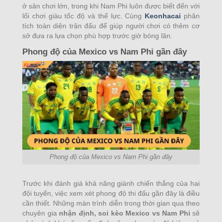
ở sân chơi lớn, trong khi Nam Phi luôn được biết đến với
lối chơi giàu tốc độ và thể lực. Cùng
Keonhacai
phân
tích toàn diện trận đấu để giúp người chơi có thêm cơ
sở đưa ra lựa chọn phù hợp trước giờ bóng lăn.
Phong độ của Mexico vs Nam Phi gần đây
Phong độ của Mexico vs Nam Phi gần đây
Trước khi đánh giá khả năng giành chiến thắng của hai
đội tuyển, việc xem xét phong độ thi đấu gần đây là điều
cần thiết. Những màn trình diễn trong thời gian qua theo
chuyên gia
nhận định, soi kèo Mexico vs Nam Phi
sẽ