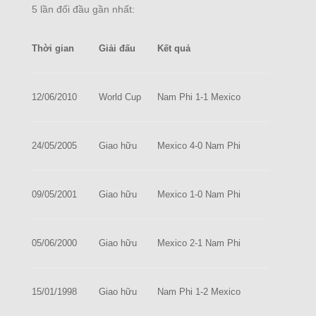
5 lần đối đầu gần nhất:
Thời gian
Giải đấu
Kết quả
12/06/2010
World Cup
Nam Phi 1-1 Mexico
24/05/2005
Giao hữu
Mexico 4-0 Nam Phi
09/05/2001
Giao hữu
Mexico 1-0 Nam Phi
05/06/2000
Giao hữu
Mexico 2-1 Nam Phi
15/01/1998
Giao hữu
Nam Phi 1-2 Mexico