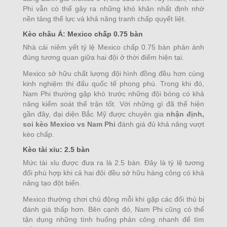
Phi vẫn có thể gây ra những khó khăn nhất định nhờ
nền tảng thể lực và khả năng tranh chấp quyết liệt.
Kèo châu Á: Mexico chấp 0.75 bàn
Nhà cái niêm yết tỷ lệ Mexico chấp 0.75 bàn phản ánh
đúng tương quan giữa hai đội ở thời điểm hiện tại.
Mexico sở hữu chất lượng đội hình đồng đều hơn cùng
kinh nghiệm thi đấu quốc tế phong phú. Trong khi đó,
Nam Phi thường gặp khó trước những đội bóng có khả
năng kiểm soát thế trận tốt. Với những gì đã thể hiện
gần đây, đại diện Bắc Mỹ được chuyên gia
nhận định,
soi kèo Mexico vs Nam Phi
đánh giá đủ khả năng vượt
kèo chấp.
Kèo tài xỉu: 2.5 bàn
Mức tài xỉu được đưa ra là 2.5 bàn. Đây là tỷ lệ tương
đối phù hợp khi cả hai đội đều sở hữu hàng công có khả
năng tạo đột biến.
Mexico thường chơi chủ động mỗi khi gặp các đối thủ bị
đánh giá thấp hơn. Bên cạnh đó, Nam Phi cũng có thể
tận dụng những tình huống phản công nhanh để tìm