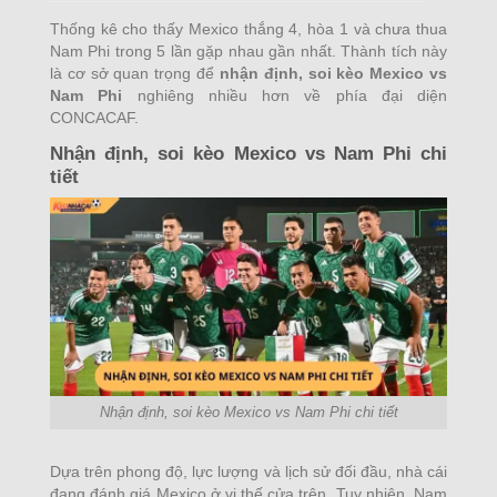
Thống kê cho thấy Mexico thắng 4, hòa 1 và chưa thua
Nam Phi trong 5 lần gặp nhau gần nhất. Thành tích này
là cơ sở quan trọng để
nhận định, soi kèo Mexico vs
Nam Phi
nghiêng nhiều hơn về phía đại diện
CONCACAF.
Nhận định, soi kèo Mexico vs Nam Phi chi
tiết
Nhận định, soi kèo Mexico vs Nam Phi chi tiết
Dựa trên phong độ, lực lượng và lịch sử đối đầu, nhà cái
đang đánh giá Mexico ở vị thế cửa trên. Tuy nhiên, Nam