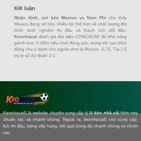
Kết luận
Nhận định, soi kèo Mexico vs Nam Phi
cho thấy
Mexico đang sở hữu nhiều lợi thế hơn về chất lượng đội
hình, kinh nghiệm thi đấu và thành tích đối đầu.
Keonhacai
đánh giá đại diện CONCACAF đủ khả năng
giành trọn 3 điểm nếu chơi đúng sức, trong khi lựa chọn
đáng chú ý dành cho người chơi là Mexico -0.75, Tài 2.5
và tỷ số dự đoán 2-1.
Keonhacai5 là website chuyên cung cấp tỷ lệ
kèo nhà cái
hôm nay
chuẩn xác và nhanh chóng. Ngoài ra, keonhacai5 còn cung cấp:
lịch thi đấu, bảng xếp hạng, kết quả bóng đá nhanh chóng và chính
xác