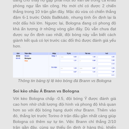
đang cho thấy họ gặp phải một số vấn đề trong cả khâu
phòng ngự lẫn tấn công. Họ mới chỉ có được 2 chiến
thắng trong 10 trận gần đây. Mặc dù vừa có chiến thắng
đậm 6-1 trước Odds Ballklubb, nhưng tính ổn định lại là
một dấu hỏi lớn. Ngược lại, Bologna đang có phong độ
khá ấn tượng ở những vòng gần đây. Dù vẫn chưa đạt
được sự ổn định cao nhất, đội bóng này vẫn biết cách
giành kết quả có lợi trước các đối thủ được đánh giá yếu
hơn.
Thông tin bảng tỷ lệ kèo bóng đá Brann vs Bologna
Soi kèo châu Á Brann vs Bologna
Với kèo Bologna chấp -0.5, đội bóng Ý được đánh giá
cao hơn nhờ chất lượng đội hình và phong độ khả quan
hơn so với đội bóng hạng dưới như Brann. Thêm vào
đó, thắng lợi trước Torino ở trận đấu gần nhất càng giúp
Bologna có thêm sự tự tin. Việc Brann chỉ thắng 2/10
trận gần đây, cùng sự thiếu ổn định ở hàng thủ, khiến