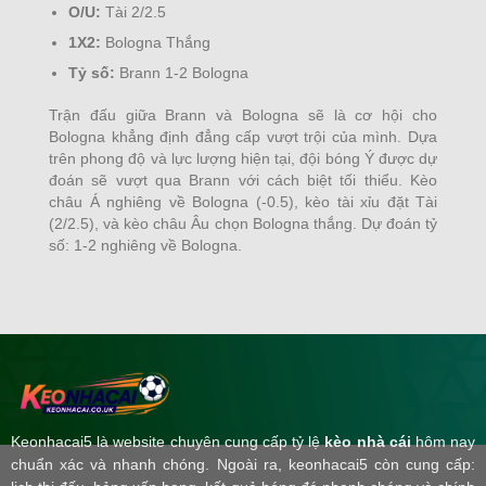
O/U:
Tài 2/2.5
1X2:
Bologna Thắng
Tỷ số:
Brann 1-2 Bologna
Trận đấu giữa Brann và Bologna sẽ là cơ hội cho
Bologna khẳng định đẳng cấp vượt trội của mình. Dựa
trên phong độ và lực lượng hiện tại, đội bóng Ý được dự
đoán sẽ vượt qua Brann với cách biệt tối thiểu. Kèo
châu Á nghiêng về Bologna (-0.5), kèo tài xỉu đặt Tài
(2/2.5), và kèo châu Âu chọn Bologna thắng. Dự đoán tỷ
số: 1-2 nghiêng về Bologna.
Keonhacai5 là website chuyên cung cấp tỷ lệ
kèo nhà cái
hôm nay
chuẩn xác và nhanh chóng. Ngoài ra, keonhacai5 còn cung cấp: