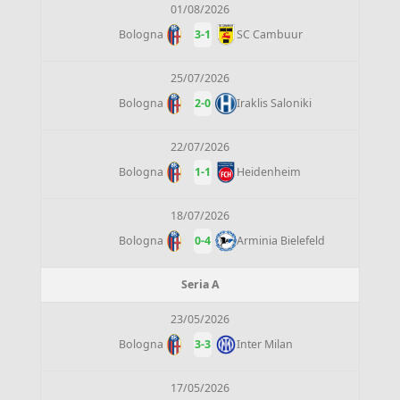
01/08/2026
Bologna
3
-
1
SC Cambuur
25/07/2026
Bologna
2
-
0
Iraklis Saloniki
22/07/2026
Bologna
1
-
1
Heidenheim
18/07/2026
Bologna
0
-
4
Arminia Bielefeld
Seria A
23/05/2026
Bologna
3
-
3
Inter Milan
17/05/2026