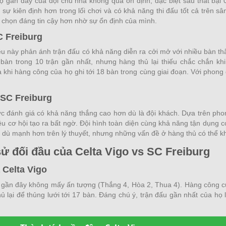
 gần đây của đội chủ nhà không quá ổn định, đặc biệt sau thất bại 
sự kiên định hơn trong lối chơi và có khả năng thi đấu tốt cả trên sâ
a chọn đáng tin cậy hơn nhờ sự ổn định của mình.
C Freiburg
iều này phản ánh trận đấu có khả năng diễn ra cởi mở với nhiều bàn th
àn trong 10 trận gần nhất, nhưng hàng thủ lại thiếu chắc chắn khi 
khi hàng công của họ ghi tới 18 bàn trong cùng giai đoạn. Với phong 
 SC Freiburg
c đánh giá có khả năng thắng cao hơn dù là đội khách. Dựa trên pho
ều cơ hội tạo ra bất ngờ. Đội hình toàn diện cùng khả năng tận dụng cơ
o dù mạnh hơn trên lý thuyết, nhưng những vấn đề ở hàng thủ có thể khi
sử đối đầu của Celta Vigo vs SC Freiburg
 Celta Vigo
độ gần đây không mấy ấn tượng (Thắng 4, Hòa 2, Thua 4). Hàng công 
hủ lại để thủng lưới tới 17 bàn. Đáng chú ý, trận đấu gần nhất của họ 