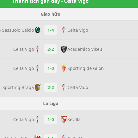
Thành tích gần đây - Celta Vigo
Giao hữu
 Sassuolo Calcio
1
-
4
Celta Vigo
Celta Vigo
2
-
2
Academico Viseu
Celta Vigo
1
-
0
Sporting de Gijon
Sporting Braga
2
-
2
Celta Vigo
La Liga
Celta Vigo
1
-
0
Sevilla