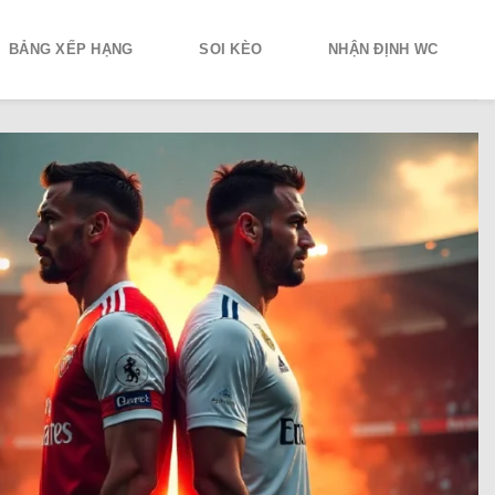
BẢNG XẾP HẠNG
SOI KÈO
NHẬN ĐỊNH WC