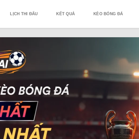
×
LỊCH THI ĐẤU
KẾT QUẢ
KÈO BÓNG ĐÁ
 Brand