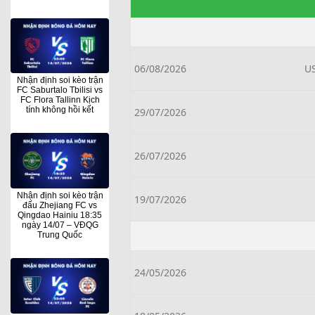
06/08/2026
US
Nhận định soi kèo trận
FC Saburtalo Tbilisi vs
FC Flora Tallinn Kịch
tính không hồi kết
29/07/2026
26/07/2026
Nhận định soi kèo trận
19/07/2026
đấu Zhejiang FC vs
Qingdao Hainiu 18:35
ngày 14/07 – VĐQG
Trung Quốc
24/05/2026