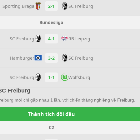
Sporting Braga
2
-
1
SC Freiburg
Bundesliga
SC Freiburg
4
-
1
RB Leipzig
Hamburger
3
-
2
SC Freiburg
SC Freiburg
1
-
1
Wolfsburg
 SC Freiburg
reiburg mới chỉ gặp nhau 1 lần, với chiến thắng nghiêng về Freiburg.
Thành tích đối đầu
C2