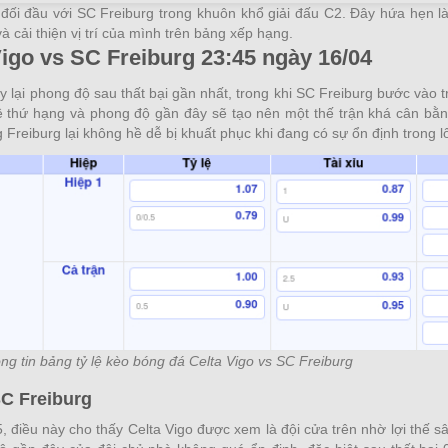
 đối đầu với SC Freiburg trong khuôn khổ giải đấu C2. Đây hứa hẹn là
à cải thiện vị trí của mình trên bảng xếp hạng.
Vigo vs SC Freiburg 23:45 ngày 16/04
ấy lại phong độ sau thất bại gần nhất, trong khi SC Freiburg bước vào tr
ề thứ hạng và phong độ gần đây sẽ tạo nên một thế trận khá cân bằng
Freiburg lại không hề dễ bị khuất phục khi đang có sự ổn định trong lố
ng tin bảng tỷ lệ kèo bóng đá Celta Vigo vs SC Freiburg
SC Freiburg
 điều này cho thấy Celta Vigo được xem là đội cửa trên nhờ lợi thế s