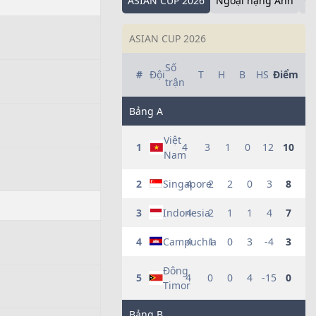
ASIAN CUP 2026
Ngoại hạng Anh
C
ASIAN CUP 2026
Số
#
Đội
T
H
B
HS
Điểm
trận
Bảng
A
Việt
1
4
3
1
0
12
10
Nam
2
Singapore
4
2
2
0
3
8
3
Indonesia
4
2
1
1
4
7
4
Campuchia
4
1
0
3
-4
3
Đông
5
4
0
0
4
-15
0
Timor
Bảng
B