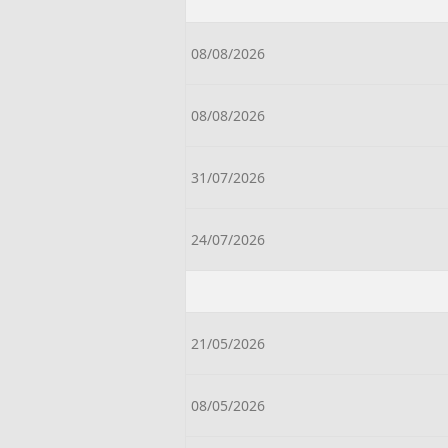
08/08/2026
08/08/2026
31/07/2026
24/07/2026
21/05/2026
08/05/2026