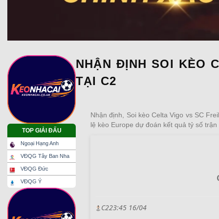
NHẬN ĐỊNH SOI KÈO 
TẠI C2
Nhận định, Soi kèo Celta Vigo vs SC Fre
lệ kèo Europe dự đoán kết quả tỷ số trận
TOP GIẢI ĐẤU
Ngoại Hạng Anh
VĐQG Tây Ban Nha
VĐQG Đức
VĐQG Ý
C2
23:45
16/04