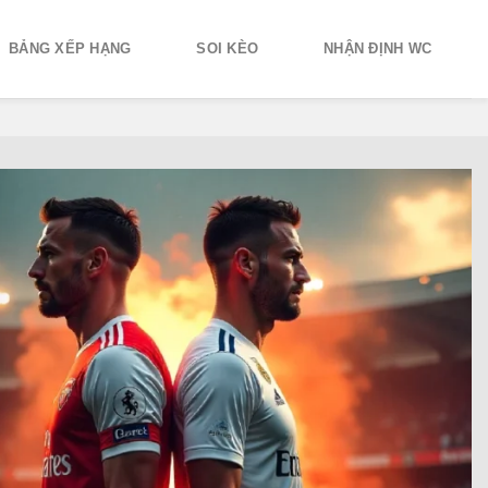
BẢNG XẾP HẠNG
SOI KÈO
NHẬN ĐỊNH WC