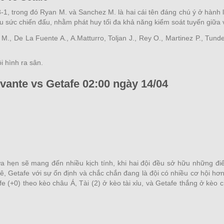
-1, trong đó Ryan M. và Sanchez M. là hai cái tên đáng chú ý ở hành
àu sức chiến đấu, nhằm phát huy tối đa khả năng kiểm soát tuyến giữa 
., De La Fuente A., A.Matturro, Toljan J., Rey O., Martinez P., Tunde
i hình ra sân.
ante vs Getafe 02:00 ngày 14/04
a hẹn sẽ mang đến nhiều kịch tính, khi hai đội đều sở hữu những đi
ê, Getafe với sự ổn định và chắc chắn đang là đội có nhiều cơ hội hơn
e (+0) theo kèo châu Á, Tài (2) ở kèo tài xỉu, và Getafe thắng ở kèo 