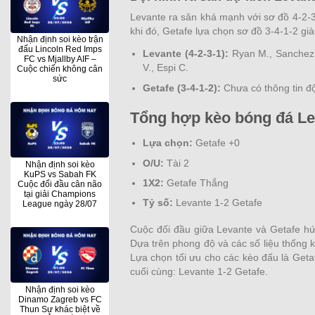
Levante ra sân khá mạnh với sơ đồ 4-2-3
khi đó, Getafe lựa chọn sơ đồ 3-4-1-2 gi
Nhận định soi kèo trận
đấu Lincoln Red Imps
Levante (4-2-3-1):
Ryan M., Sanchez M
FC vs Mjallby AIF –
V., Espi C.
Cuộc chiến không cân
sức
Getafe (3-4-1-2):
Chưa có thông tin độ
Tổng hợp kèo bóng đá Lev
Lựa chọn:
Getafe +0
O/U:
Tài 2
Nhận định soi kèo
KuPS vs Sabah FK
1X2:
Getafe Thắng
Cuộc đối đầu cân não
tại giải Champions
Tỷ số:
Levante 1-2 Getafe
League ngày 28/07
Cuộc đối đầu giữa Levante và Getafe hứ
Dựa trên phong độ và các số liệu thống k
Lựa chọn tối ưu cho các kèo đấu là Getaf
cuối cùng: Levante 1-2 Getafe.
Nhận định soi kèo
Dinamo Zagreb vs FC
Thun Sự khác biệt về