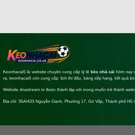
Keonhacai5 là website chuyên cung cấp tỷ lệ
kèo nhà cái
hôm nay c
ra, keonhacai5 còn cung cấp: lịch thi đấu, bảng xếp hạng, kết quả 
Website dnastream.tv được thành lập với mong muốn trở thành websi
Địa chỉ:
35A/433 Nguyễn Oanh, Phường 17, Gò Vấp, Thành phố Hồ C