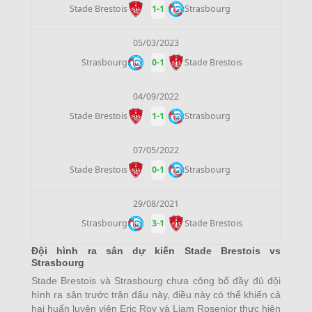
Stade Brestois
1
-
1
Strasbourg
05/03/2023
Strasbourg
0
-
1
Stade Brestois
04/09/2022
Stade Brestois
1
-
1
Strasbourg
07/05/2022
Stade Brestois
0
-
1
Strasbourg
29/08/2021
Strasbourg
3
-
1
Stade Brestois
Đội hình ra sân dự kiến Stade Brestois vs
Strasbourg
Stade Brestois và Strasbourg chưa công bố đầy đủ đội
hình ra sân trước trận đấu này, điều này có thể khiến cả
hai huấn luyện viên Eric Roy và Liam Rosenior thực hiện