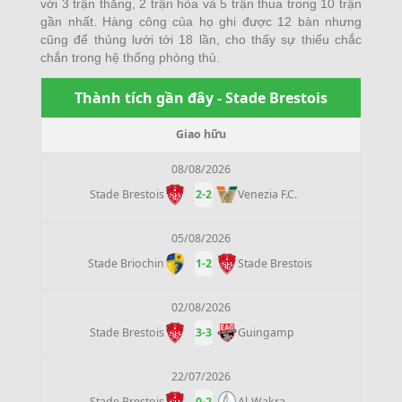
với 3 trận thắng, 2 trận hòa và 5 trận thua trong 10 trận
gần nhất. Hàng công của họ ghi được 12 bàn nhưng
cũng để thủng lưới tới 18 lần, cho thấy sự thiếu chắc
chắn trong hệ thống phòng thủ.
Thành tích gần đây - Stade Brestois
Giao hữu
08/08/2026
Stade Brestois
2
-
2
Venezia F.C.
05/08/2026
Stade Briochin
1
-
2
Stade Brestois
02/08/2026
Stade Brestois
3
-
3
Guingamp
22/07/2026
Stade Brestois
0
-
2
Al-Wakra