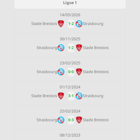
Ligue 1
14/05/2026
Stade Brestois
1
-
2
Strasbourg
30/11/2025
Strasbourg
1
-
2
Stade Brestois
23/02/2025
Strasbourg
0
-
0
Stade Brestois
01/12/2024
Stade Brestois
3
-
1
Strasbourg
25/02/2024
Strasbourg
0
-
3
Stade Brestois
08/12/2023