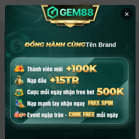
Bỏ
qua
×
nội
dung
Tên Brand
NHẬN ĐỊNH SOI KÈO STADE BRESTOIS
VS STRASBOURG CUỘC ĐẤU CÂN SỨC
TẠI LIGUE 1
Nhận định, Soi kèo Stade Brestois vs Strasbourg, dự
đoán giải Ligue 1 hôm nay 00:00 ngày 14/05 chính xác.
Nhận định bóng đá, phân tích tỷ lệ kèo France dự đoán