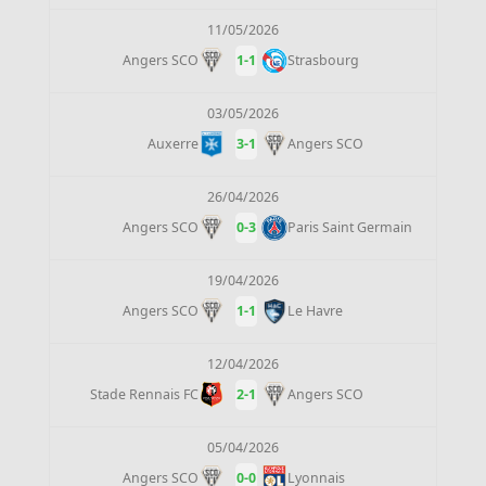
11/05/2026
Angers SCO
1
-
1
Strasbourg
03/05/2026
Auxerre
3
-
1
Angers SCO
26/04/2026
Angers SCO
0
-
3
Paris Saint Germain
19/04/2026
Angers SCO
1
-
1
Le Havre
12/04/2026
Stade Rennais FC
2
-
1
Angers SCO
05/04/2026
Angers SCO
0
-
0
Lyonnais