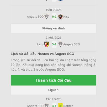
15/03/2026
Angers SCO
0
-
2
Nice
Không xác định
21/03/2026
Lens
5
-
1
Angers SCO
Lịch sử đối đầu Nantes vs Angers SCO
Trong lịch sử đối đầu, cả hai đội đã chạm trán tổng cộng
10 lần. Kết quả đang khá cân bằng khi Nantes thắng 3,
hòa 4, và thua 3 trước Angers SCO.
Thành tích đối đầu
Ligue 1
13/12/2025
Angers SCO
4
-
1
Nantes