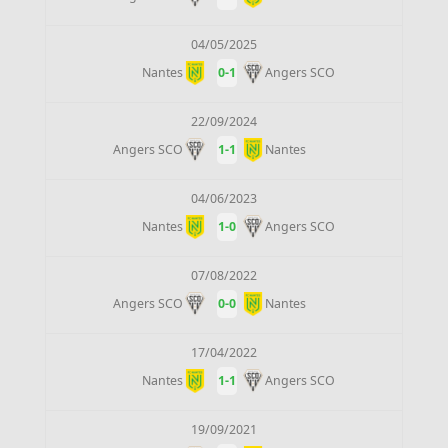
04/05/2025
Nantes
0
-
1
Angers SCO
22/09/2024
Angers SCO
1
-
1
Nantes
04/06/2023
Nantes
1
-
0
Angers SCO
07/08/2022
Angers SCO
0
-
0
Nantes
17/04/2022
Nantes
1
-
1
Angers SCO
19/09/2021