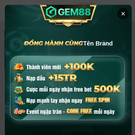
Bỏ
qua
×
nội
dung
Tên Brand
NHẬN ĐỊNH SOI KÈO TRẬN NANTES VS
ANGERS SCO 23H00 NGÀY 07/03 TẠI
LIGUE 1
Nhận định, Soi kèo Nantes vs Angers SCO, dự đoán giải
Ligue 1 hôm nay 23:00 ngày 07/03 chính xác. Nhận
định bóng đá, phân tích tỷ lệ kèo France dự đoán kết