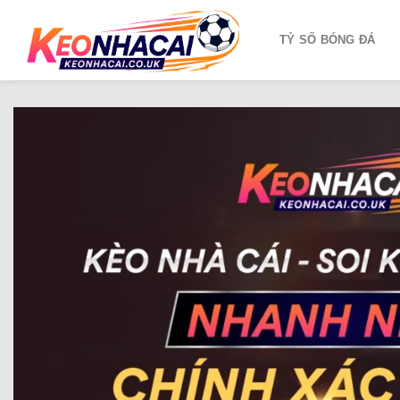
Bỏ
qua
TỶ SỐ BÓNG ĐÁ
nội
dung
Tên