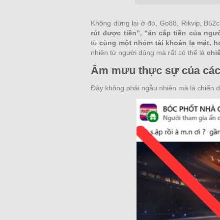
Không dừng lại ở đó, Go88, Rikvip, B52c
rút được tiền”, “ăn cắp tiền của ngư
từ
cùng một nhóm tài khoản lạ mặt, h
nhiên từ người dùng mà rất có thể là
chi
Âm mưu thực sự của các
Đây không phải ngẫu nhiên mà là chiến dị