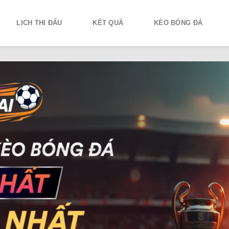
×
LỊCH THI ĐẤU
KẾT QUẢ
KÈO BÓNG ĐÁ
 Brand