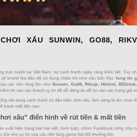
HƠI XẤU SUNWIN, GO88, RIKVI
ởng trực tuyến tại Việt Nam, sự cạnh tranh ngày càng khốc liệt. Tuy nh
 số brand lừa đảo đã sử dụng chiêu trò chơi xấu bẩn thỉu:
tung tin g
ủa các nền tảng lớn như
Sunwin, Go88, Rikvip, Hitclub, B52club
niềm tin vào các brand uy tín để dễ dàng dụ dỗ họ vào các trang giả 
hững nội dung cạnh tranh có dấu hiệu chơi xấu, làm sáng tỏ âm mưu 
ể tránh mất tiền oan.
hơi xấu” điển hình về rút tiền & mất tiền
àn xuất hiện hàng loạt bài viết, bình luận, nhóm Facebook cũng như c
ệc bôi nhọ uy tín của các nền tảng game bài đổi thưởng lớn.