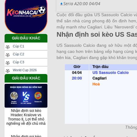
Seria A
20:00
04/04
Cuộc đối đầu giữa US Sassuolo Calcio và
thế sân nhà cùng phong độ ổn định hơn,
mấy mạnh như Cagliari. Liệu ‘Neroverdi’
Nhận định soi kèo US Sas
GIẢI ĐẤU KHÁC
US Sassuolo Calcio đang sở hữu một đội
Cúp C1
hạng cao hơn trên bảng xếp hạng cùng khả
Cúp C2
bên kia, Cagliari đang gặp khó khăn tro
Cúp C3
World Cup 2026
GIẢI ĐẤU KHÁC
Nhận định soi kèo
Hradec Kralove vs
Tromso IL Lợi thế nhỏ
nghiêng về đội chủ nhà
Thông 
Nhận định soi kèo