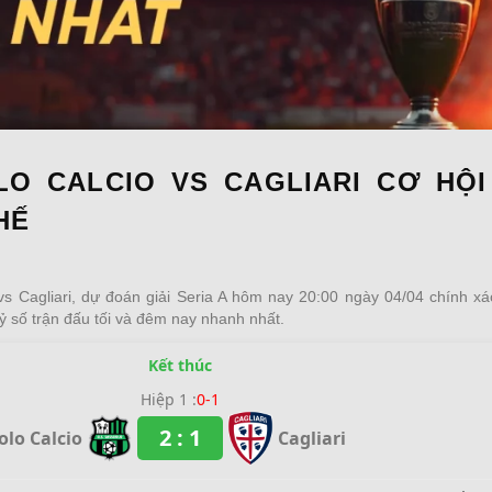
LO CALCIO VS CAGLIARI CƠ HỘI
HẾ
vs Cagliari, dự đoán giải Seria A hôm nay 20:00 ngày 04/04 chính x
 tỷ số trận đấu tối và đêm nay nhanh nhất.
Kết thúc
Hiệp 1 :
0
-
1
2
:
1
olo Calcio
Cagliari