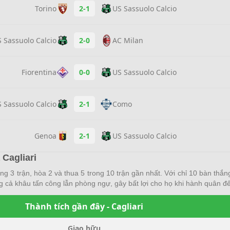
Torino
2
-
1
US Sassuolo Calcio
 Sassuolo Calcio
2
-
0
AC Milan
Fiorentina
0
-
0
US Sassuolo Calcio
 Sassuolo Calcio
2
-
1
Como
Genoa
2
-
1
US Sassuolo Calcio
 Cagliari
ắng 3 trận, hòa 2 và thua 5 trong 10 trận gần nhất. Với chỉ 10 bàn thắng
g cả khâu tấn công lẫn phòng ngự, gây bất lợi cho họ khi hành quân đ
Thành tích gần đây - Cagliari
Giao hữu