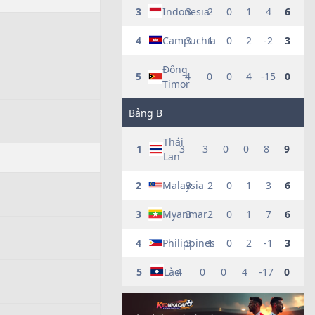
3
Indonesia
3
2
0
1
4
6
4
Campuchia
3
1
0
2
-2
3
Đông
5
4
0
0
4
-15
0
Timor
Bảng
B
Thái
1
3
3
0
0
8
9
Lan
2
Malaysia
3
2
0
1
3
6
3
Myanmar
3
2
0
1
7
6
4
Philippines
3
1
0
2
-1
3
5
Lào
4
0
0
4
-17
0