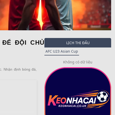
 ĐỂ ĐỘI CHỦ
LỊCH THI ĐẤU
AFC U23 Asian Cup
Không có dữ liệu
ác. Nhận định bóng đá,