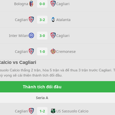
Bologna
0
-
0
Cagliari
Cagliari
3
-
2
Atalanta
Inter Milan
3
-
0
Cagliari
Cagliari
1
-
0
Cremonese
alcio vs Cagliari
olo Calcio thắng 2 trận, hòa 5 trận và để thua 3 trận trước Cagliari. 
ỳ vọng sẽ cải thiện thành tích đối đầu.
Thành tích đối đầu
Seria A
Cagliari
1
-
2
US Sassuolo Calcio