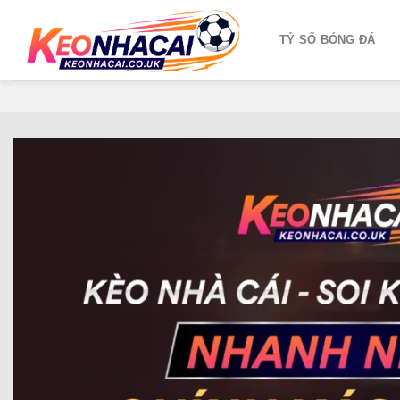
Bỏ
qua
TỶ SỐ BÓNG ĐÁ
nội
dung