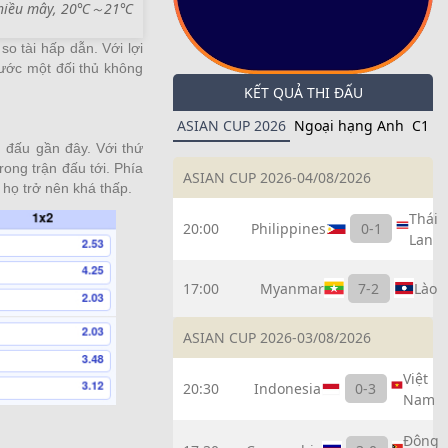
hiều mây, 20℃～21℃
o tài hấp dẫn. Với lợi
ước một đối thủ không
KẾT QUẢ THI ĐẤU
ASIAN CUP 2026
Ngoại hạng Anh
C1
C
g đấu gần đây. Với thứ
rong trận đấu tới. Phía
ASIAN CUP 2026
-
04/08/2026
 họ trở nên khá thấp.
Thái
20:00
Philippines
0
-
1
Lan
17:00
Myanmar
7
-
2
Lào
ASIAN CUP 2026
-
03/08/2026
Việt
20:30
Indonesia
0
-
3
Nam
Đông