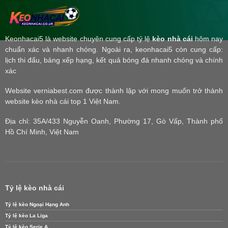
Keonhacai5 là website chuyên cung cấp tỷ lệ
kèo nhà cái
hôm nay
chuẩn xác và nhanh chóng. Ngoài ra, keonhacai5 còn cung cấp:
lịch thi đấu, bảng xếp hạng, kết quả bóng đá nhanh chóng và chính
xác
Website verniabest.com được thành lập với mong muốn trở thành
website kèo nhà cái top 1 Việt Nam.
Địa chỉ:
35A/433 Nguyễn Oanh, Phường 17, Gò Vấp, Thành phố
Hồ Chí Minh, Việt Nam
Tỷ lệ kèo nhà cái
Tỷ lệ kèo Ngoại Hạng Anh
Tỷ lệ kèo La Liga
Tỷ lệ kèo Serie A