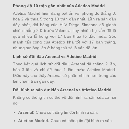
Phong độ 10 trận gần nhất của Atletico Madrid
Atletico Madrid hiện đang bất ổn với phong độ thắng 3,
hòa 2 và thua 5 trong 10 trận gần nhất. Lần ra sân gần
đây nhất, đội bóng của HLV Diego Simeone đã giành
chiến thắng 2-0 trước Valencia, tuy nhiên họ vẫn để lộ
quá nhiều lỗ hổng với 17 bàn thua từ đầu mùa. Sức
mạnh tấn công của Atletico khá tốt với 17 bàn thắng,
nhưng sự lỏng lẻo ở hàng thủ sẽ là vấn đề lớn.
Lịch sử đối đầu Arsenal vs Atletico Madrid
Theo kết quả lịch sử đối đầu, Arsenal đã thắng 2 lần,
hòa 3 lần và chỉ để thua 1 lần trước Atletico Madrid.
Điều này cho thấy Arsenal có phần nhỉnh hơn trong các
lần chạm trán gần đây.
Đội hình ra sân dự kiến Arsenal vs Atletico Madrid
Không có thông tin cụ thể về đội hình ra sân của cả hai
đội.
Arsenal:
Chưa có thông tin đội hình ra sân.
Atletico Madrid:
Chưa có thông tin đội hình ra sân.