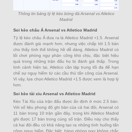
Thông tin bảng tỷ lệ kèo bóng đá Arsenal vs Atletico
Madrid
Soi kèo châu Á Arsenal vs Atletico Madrid
Tỷ lệ kèo châu Á đưa ra là Atletico Madrid +1.5. Arsenal
được đánh giá mạnh hơn, nhưng việc chấp tới 1.5 bàn
cho thấy tình thế không hề dễ dàng. Atletico Madrid có
lối chơi phòng ngự phản công khó chịu, đặc biệt hiệu
quả trong những trận đấu họ bị đánh giá thấp. Trong
tình cảnh hiện tại, Atletico cần tập trung tối đa để hạn
chế sự nguy hiểm từ các cầu thủ tấn công của Arsenal.
Vì vậy, lựa chọn Atletico Madrid +1.5 được xem là hợp lý
hơn.
Soi kèo tài xỉu Arsenal vs Atletico Madrid
Kèo Tài Xỉu của trận đấu được ấn định ở mức 2.5 bàn.
Với số liệu phong độ ghi bàn của cả hai đội, Arsenal có
11 bàn trong 10 trận gần đây, trong khi Atletico Madrid
ghi được 17 bàn trong cùng số trận. Điều này cho thấy
cả hai đội đều có khả năng tạo ra những tình huống tấn
công nguy hiểm. Đặc biệt, hàng phòng ngự không chắc