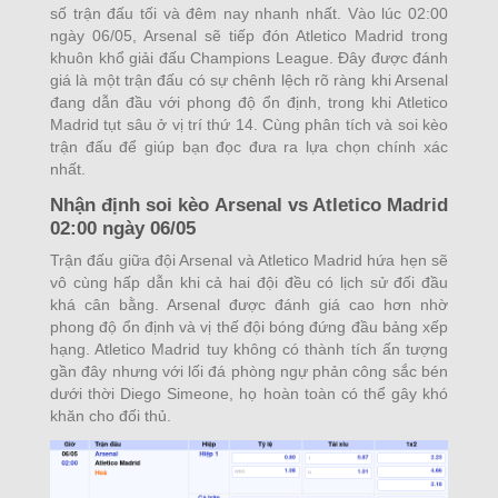
số trận đấu tối và đêm nay nhanh nhất. Vào lúc 02:00
ngày 06/05, Arsenal sẽ tiếp đón Atletico Madrid trong
khuôn khổ giải đấu Champions League. Đây được đánh
giá là một trận đấu có sự chênh lệch rõ ràng khi Arsenal
đang dẫn đầu với phong độ ổn định, trong khi Atletico
Madrid tụt sâu ở vị trí thứ 14. Cùng phân tích và soi kèo
trận đấu để giúp bạn đọc đưa ra lựa chọn chính xác
nhất.
Nhận định soi kèo Arsenal vs Atletico Madrid
02:00 ngày 06/05
Trận đấu giữa đội Arsenal và Atletico Madrid hứa hẹn sẽ
vô cùng hấp dẫn khi cả hai đội đều có lịch sử đối đầu
khá cân bằng. Arsenal được đánh giá cao hơn nhờ
phong độ ổn định và vị thế đội bóng đứng đầu bảng xếp
hạng. Atletico Madrid tuy không có thành tích ấn tượng
gần đây nhưng với lối đá phòng ngự phản công sắc bén
dưới thời Diego Simeone, họ hoàn toàn có thể gây khó
khăn cho đối thủ.