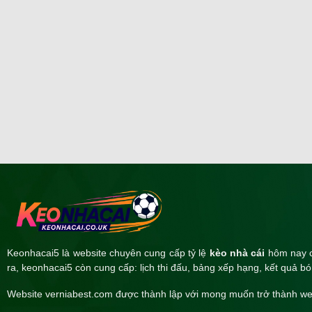
Keonhacai5 là website chuyên cung cấp tỷ lệ
kèo nhà cái
hôm nay c
ra, keonhacai5 còn cung cấp: lịch thi đấu, bảng xếp hạng, kết quả 
Website verniabest.com được thành lập với mong muốn trở thành web