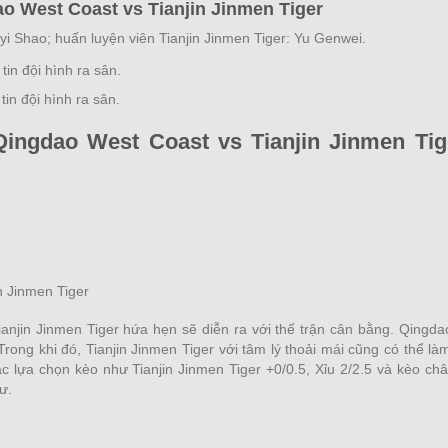
ao West Coast vs Tianjin Jinmen Tiger
i Shao; huấn luyện viên Tianjin Jinmen Tiger: Yu Genwei.
in đội hình ra sân.
in đội hình ra sân.
ingdao West Coast vs Tianjin Jinmen Tig
5
n Jinmen Tiger
anjin Jinmen Tiger hứa hẹn sẽ diễn ra với thế trận cân bằng. Qingd
ong khi đó, Tianjin Jinmen Tiger với tâm lý thoải mái cũng có thể là
các lựa chọn kèo như Tianjin Jinmen Tiger +0/0.5, Xỉu 2/2.5 và kèo c
ư.