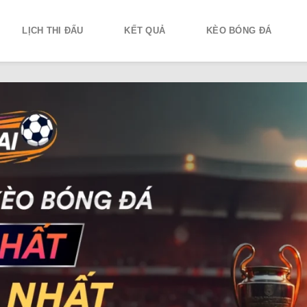
×
LỊCH THI ĐẤU
KẾT QUẢ
KÈO BÓNG ĐÁ
 Brand