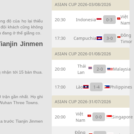
ASIAN CUP 2026
-
03/08/2026
Việt
20:30
Indonesia
0
-
3
g độ của họ lại thiếu
Nam
ó, đội khách cũng không
u đang ở thế giằng co.
Đông
17:30
Campuchia
3
-
0
Timor
ianjin Jinmen
ASIAN CUP 2026
-
01/08/2026
Thái
20:00
2
-
0
Malaysia
Lan
 nhận tới 15 bàn thua.
17:00
Lào
1
-
4
Philippines
0 trận gần nhất. Họ ghi
ASIAN CUP 2026
-
31/07/2026
c Wuhan Three Towns.
Việt
20:00
0
-
0
Singapore
Nam
a trước Tianjin Jinmen
Đông