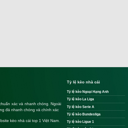
Tỷ lệ kèo nhà cái
Tỷ lệ kèo Ngoại Hạng Anh
Tỷ lệ kèo La Liga
huẩn xác và nhanh chóng. Ngoài
Tỷ lệ kèo Serie A
bóng đá nhanh chóng và chính xác
Tỷ lệ kèo Bundesliga
site kèo nhà cái top 1 Việt Nam.
Tỷ lệ kèo Ligue 1