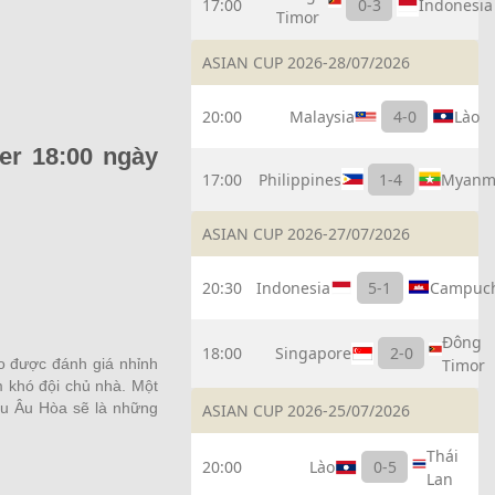
17:00
0
-
3
Indonesia
Timor
ASIAN CUP 2026
-
28/07/2026
20:00
Malaysia
4
-
0
Lào
er 18:00 ngày
17:00
Philippines
1
-
4
Myanm
ASIAN CUP 2026
-
27/07/2026
20:30
Indonesia
5
-
1
Campuch
Đông
18:00
Singapore
2
-
0
Timor
ao được đánh giá nhỉnh
m khó đội chủ nhà. Một
hâu Âu Hòa sẽ là những
ASIAN CUP 2026
-
25/07/2026
Thái
20:00
Lào
0
-
5
Lan