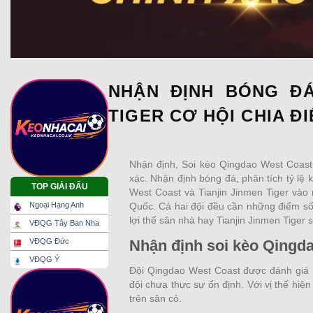
NHẬN ĐỊNH BÓNG ĐÁ
TIGER CƠ HỘI CHIA Đ
Nhận định, Soi kèo Qingdao West Coast
xác. Nhận định bóng đá, phân tích tỷ lệ
TOP GIẢI ĐẤU
West Coast và Tianjin Jinmen Tiger vào
Ngoại Hạng Anh
Quốc. Cả hai đội đều cần những điểm số 
lợi thế sân nhà hay Tianjin Jinmen Tiger 
VĐQG Tây Ban Nha
VĐQG Đức
Nhận định soi kèo Qingda
VĐQG Ý
Đội Qingdao West Coast được đánh giá n
đội chưa thực sự ổn định. Với vị thế hiện
trên sân cỏ.