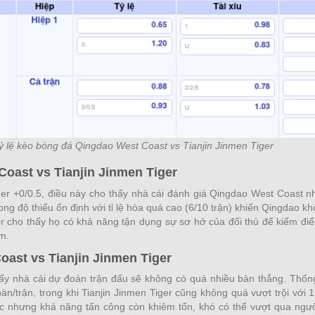
tỷ lệ kèo bóng đá Qingdao West Coast vs Tianjin Jinmen Tiger
oast vs Tianjin Jinmen Tiger
er +0/0.5, điều này cho thấy nhà cái đánh giá Qingdao West Coast n
 độ thiếu ổn định với tỉ lệ hòa quá cao (6/10 trận) khiến Qingdao khó
er cho thấy họ có khả năng tận dụng sự sơ hở của đối thủ để kiếm điể
ơn.
oast vs Tianjin Jinmen Tiger
hấy nhà cái dự đoán trận đấu sẽ không có quá nhiều bàn thắng. Thốn
àn/trận, trong khi Tianjin Jinmen Tiger cũng không quá vượt trội với 1
 nhưng khả năng tấn công còn khiêm tốn, khó có thể vượt qua ngưỡng