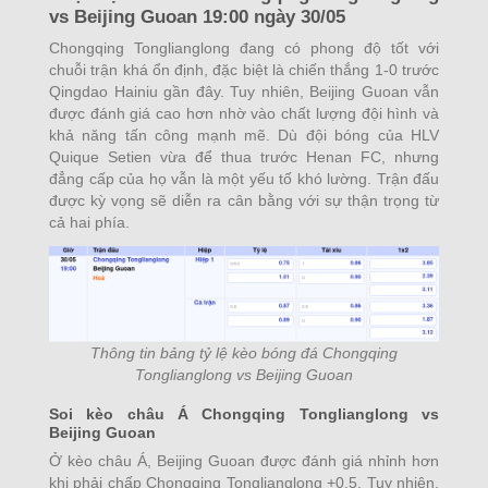
vs Beijing Guoan 19:00 ngày 30/05
Chongqing Tonglianglong đang có phong độ tốt với
chuỗi trận khá ổn định, đặc biệt là chiến thắng 1-0 trước
Qingdao Hainiu gần đây. Tuy nhiên, Beijing Guoan vẫn
được đánh giá cao hơn nhờ vào chất lượng đội hình và
khả năng tấn công mạnh mẽ. Dù đội bóng của HLV
Quique Setien vừa để thua trước Henan FC, nhưng
đẳng cấp của họ vẫn là một yếu tố khó lường. Trận đấu
được kỳ vọng sẽ diễn ra cân bằng với sự thận trọng từ
cả hai phía.
Thông tin bảng tỷ lệ kèo bóng đá Chongqing
Tonglianglong vs Beijing Guoan
Soi kèo châu Á Chongqing Tonglianglong vs
Beijing Guoan
Ở kèo châu Á, Beijing Guoan được đánh giá nhỉnh hơn
khi phải chấp Chongqing Tonglianglong +0.5. Tuy nhiên,