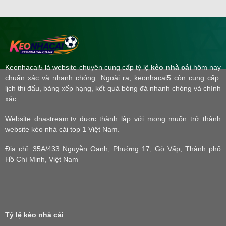
Keonhacai5 là website chuyên cung cấp tỷ lệ
kèo nhà cái
hôm nay
chuẩn xác và nhanh chóng. Ngoài ra, keonhacai5 còn cung cấp:
lịch thi đấu, bảng xếp hạng, kết quả bóng đá nhanh chóng và chính
xác
Website dnastream.tv được thành lập với mong muốn trở thành
website kèo nhà cái top 1 Việt Nam.
Địa chỉ:
35A/433 Nguyễn Oanh, Phường 17, Gò Vấp, Thành phố
Hồ Chí Minh, Việt Nam
Tỷ lệ kèo nhà cái