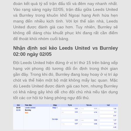
đoán kết quả tỷ số trận đấu tối và đêm nay nhanh nhất.
Vào rạng sáng ngày 02/05, trận đấu giữa Leeds United
và Burnley trong khuôn khổ Ngoại hạng Anh hứa hẹn
mang đến nhiều kịch tính. Với lợi thế sân nhà, Leeds
United được đánh giá cao hơn. Tuy nhiên, Burnley sẽ
không dễ dàng chịu khuất phục khi đang rất cần điểm
để thoát khỏi nhóm cuối bảng.
Nhận định soi kèo Leeds United vs Burnley
02:00 ngày 02/05
Đội Leeds United hiện đứng ở vị trí thứ 15 trên bảng xếp
hạng với phong độ tương đối ổn định trong thời gian
gần đây. Trong khi đó, Burnley đang loay hoay ở vị trí áp
chót và thể hiện một bộ mặt không mấy lạc quan. Mặc
dù Leeds United được đánh giá cao hơn, nhưng Burnley
có khả năng gây khó dễ cho đội chủ nhà nếu tận dụng
tốt các cơ hội từ hàng phòng ngự đối thủ.