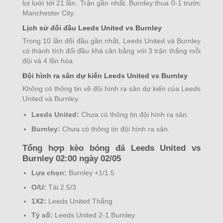
lọt lưới tới 21 lần. Trận gần nhất, Burnley thua 0-1 trước
Manchester City.
Lịch sử đối đầu Leeds United vs Burnley
Trong 10 lần đối đầu gần nhất, Leeds United và Burnley
có thành tích đối đầu khá cân bằng với 3 trận thắng mỗi
đội và 4 lần hòa.
Đội hình ra sân dự kiến Leeds United vs Burnley
Không có thông tin về đội hình ra sân dự kiến của Leeds
United và Burnley.
Leeds United:
Chưa có thông tin đội hình ra sân.
Burnley:
Chưa có thông tin đội hình ra sân.
Tổng hợp kèo bóng đá Leeds United vs
Burnley 02:00 ngày 02/05
Lựa chọn:
Burnley +1/1.5
O/U:
Tài 2.5/3
1X2:
Leeds United Thắng
Tỷ số:
Leeds United 2-1 Burnley