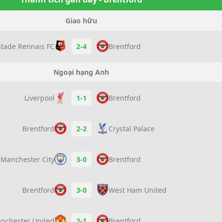
Giao hữu
Stade Rennais FC
2
-
4
Brentford
Ngoại hạng Anh
Liverpool
1
-
1
Brentford
Brentford
2
-
2
Crystal Palace
Manchester City
3
-
0
Brentford
Brentford
3
-
0
West Ham United
nchester United
2
-
1
Brentford