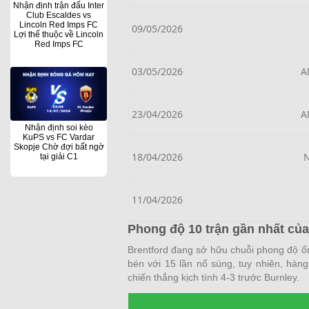
Nhận định trận đấu Inter
Club Escaldes vs
Lincoln Red Imps FC
09/05/2026
Lợi thế thuộc về Lincoln
Red Imps FC
03/05/2026
A
23/04/2026
A
Nhận định soi kèo
KuPS vs FC Vardar
Skopje Chờ đợi bất ngờ
18/04/2026
N
tại giải C1
11/04/2026
Phong độ 10 trận gần nhất của
Brentford đang sở hữu chuỗi phong độ ổn 
bén với 15 lần nổ súng, tuy nhiên, hàn
chiến thắng kịch tính 4-3 trước Burnley.