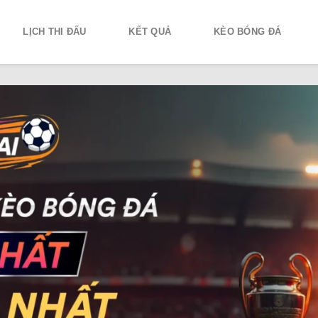
×
LỊCH THI ĐẤU
KẾT QUẢ
KÈO BÓNG ĐÁ
 Brand