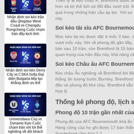
Theo tỷ lệ kèo châu Á, Brentford được đ
hơn và lợi thế lịch sử đối đầu vượt trội
quả trong những trận cầu áp lực. Với sự l
Nhận định soi kèo trận
này.
đấu Qingdao West
Coast vs Chengdu
Soi kèo tài xỉu AFC Bournemou
Rongcheng Cuộc chạm
trán đầy kịch tính
Mức kèo tài xỉu được đặt ở mốc 3 bàn, đ
vượt mốc này. Xét về phong độ gần đây
bàn sau 10 trận, còn Brentford là 15 bà
quan trọng của trận đấu này, khả năng cả
Soi kèo Châu âu AFC Bournem
Nhận định soi kèo Derry
Kèo châu Âu nghiêng về Brentford khi độ
City vs CSKA Sofia Đại
diện Bulgaria tiếp tục
thắng ấn tượng trước Burnley, Brentford
khẳng định ưu thế
đấu và phong độ khó chịu, Brentford vẫn
hợp lý.
Thống kê phong độ, lịch
Phong độ 10 trận gần nhất c
Universitaea Cluj vs
Phong độ của AFC Bournemouth khá ấn tượn
Dynamo Kyiv Cuộc
Hàng công của họ ghi được 17 bàn thắng
chạm trán với lợi thế
nghiêng về đội khách
Sunderland cầm hòa 1-1.