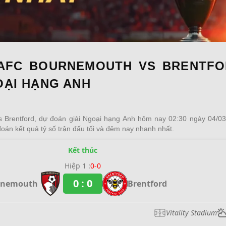
 AFC BOURNEMOUTH VS BRENTF
OẠI HẠNG ANH
 Brentford, dự đoán giải Ngoại hạng Anh hôm nay 02:30 ngày 04/03
đoán kết quả tỷ số trận đấu tối và đêm nay nhanh nhất.
Kết thúc
Hiệp 1 :
0
-
0
0
:
0
rnemouth
Brentford
Vitality Stadium