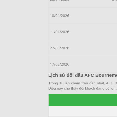
18/04/2026
11/04/2026
22/03/2026
17/03/2026
Lịch sử đối đầu AFC Bournemo
Trong 10 lần chạm trán gần nhất, AFC Bo
Điều này cho thấy đội khách đang có lợi t