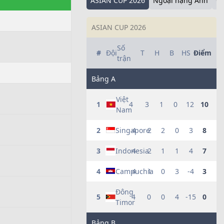
ASIAN CUP 2026
Ngoại hạng Anh
C
ASIAN CUP 2026
Số
#
Đội
T
H
B
HS
Điểm
trận
Bảng
A
Việt
1
4
3
1
0
12
10
Nam
2
Singapore
4
2
2
0
3
8
3
Indonesia
4
2
1
1
4
7
4
Campuchia
4
1
0
3
-4
3
Đông
5
4
0
0
4
-15
0
Timor
Bảng
B