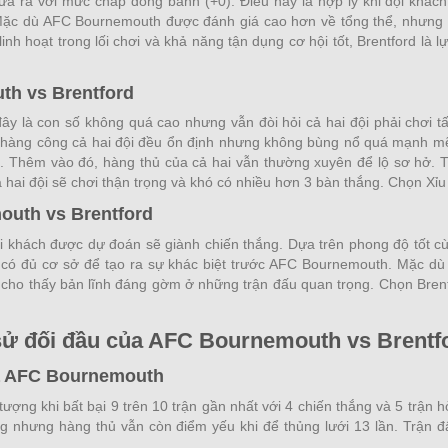
ưa ra với mức chấp đồng banh (+0). Điều này là hợp lý khi đội khác
. Mặc dù AFC Bournemouth được đánh giá cao hơn về tổng thể, nhưng Br
inh hoạt trong lối chơi và khả năng tận dụng cơ hội tốt, Brentford là 
th vs Brentford
ây là con số không quá cao nhưng vẫn đòi hỏi cả hai đội phải chơi 
, hàng công cả hai đội đều ổn định nhưng không bùng nổ quá mạnh m
n. Thêm vào đó, hàng thủ của cả hai vẫn thường xuyên để lộ sơ hở. Tu
 hai đội sẽ chơi thận trọng và khó có nhiều hơn 3 bàn thắng. Chọn Xỉu 
outh vs Brentford
i khách được dự đoán sẽ giành chiến thắng. Dựa trên phong độ tốt cù
 có đủ cơ sở để tạo ra sự khác biệt trước AFC Bournemouth. Mặc dù 
 cho thấy bản lĩnh đáng gờm ở những trận đấu quan trọng. Chọn Brent
 sử đối đầu của AFC Bournemouth vs Brentf
ủa AFC Bournemouth
g khi bất bại 9 trên 10 trận gần nhất với 4 chiến thắng và 5 trận hòa
 nhưng hàng thủ vẫn còn điểm yếu khi để thủng lưới 13 lần. Trận đấ