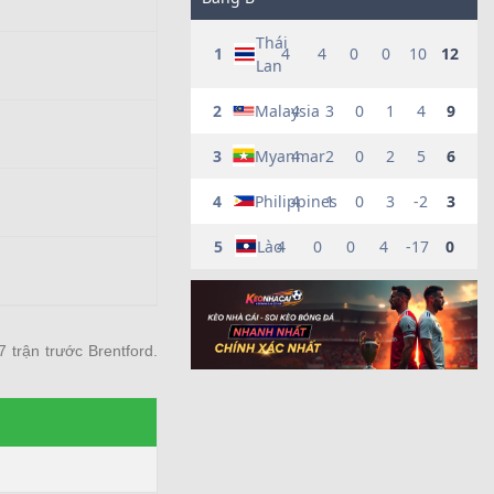
Thái
1
4
4
0
0
10
12
Lan
2
Malaysia
4
3
0
1
4
9
3
Myanmar
4
2
0
2
5
6
4
Philippines
4
1
0
3
-2
3
5
Lào
4
0
0
4
-17
0
 trận trước Brentford.