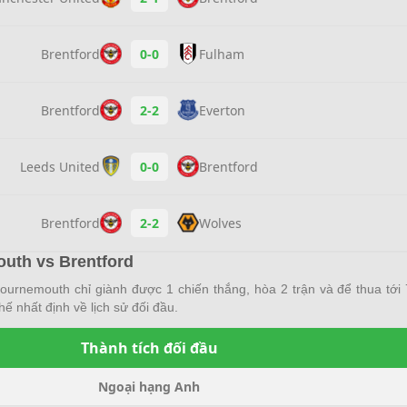
Brentford
0
-
0
Fulham
Brentford
2
-
2
Everton
Leeds United
0
-
0
Brentford
Brentford
2
-
2
Wolves
uth vs Brentford
urnemouth chỉ giành được 1 chiến thắng, hòa 2 trận và để thua tới 7
hế nhất định về lịch sử đối đầu.
Thành tích đối đầu
Ngoại hạng Anh