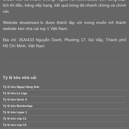
lịch thi đấu, bảng xếp hạng, kết quả bóng đá nhanh chóng và chính
xác
Website dnastream.tv được thành lập với mong muốn trở thành
website kèo nhà cái top 1 Việt Nam.
Địa chỉ:
35A/433 Nguyễn Oanh, Phường 17, Gò Vấp, Thành phố
Hồ Chí Minh, Việt Nam
Tỷ lệ kèo nhà cái
Tỷ lệ kèo Ngoại Hạng Anh
Tỷ lệ kèo La Liga
Tỷ lệ kèo Serie A
Tỷ lệ kèo Bundesliga
Tỷ lệ kèo Ligue 1
Tỷ lệ kèo cúp C1
Tỷ lệ kèo cúp C2