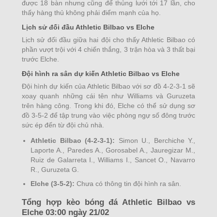
được 18 bàn nhưng cũng để thủng lưới tới 17 lần, cho
thấy hàng thủ không phải điểm mạnh của họ.
Lịch sử đối đầu Athletic Bilbao vs Elche
Lịch sử đối đầu giữa hai đội cho thấy Athletic Bilbao có
phần vượt trội với 4 chiến thắng, 3 trận hòa và 3 thất bại
trước Elche.
Đội hình ra sân dự kiến Athletic Bilbao vs Elche
Đội hình dự kiến của Athletic Bilbao với sơ đồ 4-2-3-1 sẽ
xoay quanh những cái tên như Williams và Guruzeta
trên hàng công. Trong khi đó, Elche có thể sử dụng sơ
đồ 3-5-2 để tập trung vào việc phòng ngự số đông trước
sức ép đến từ đội chủ nhà.
Athletic Bilbao (4-2-3-1):
Simon U., Berchiche Y.,
Laporte A., Paredes A., Gorosabel A., Jauregizar M.,
Ruiz de Galarreta I., Williams I., Sancet O., Navarro
R., Guruzeta G.
Elche (3-5-2):
Chưa có thông tin đội hình ra sân.
Tổng hợp kèo bóng đá Athletic Bilbao vs
Elche 03:00 ngày 21/02