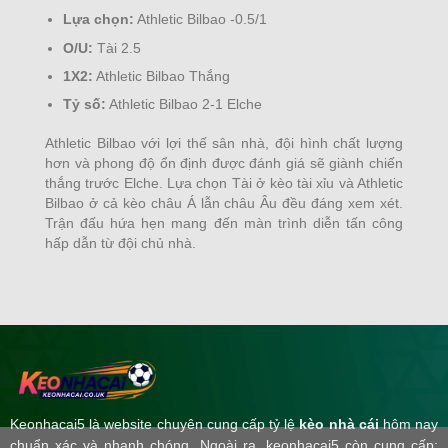
Lựa chọn:
Athletic Bilbao -0.5/1
O/U:
Tài 2.5
1X2:
Athletic Bilbao Thắng
Tỷ số:
Athletic Bilbao 2-1 Elche
Athletic Bilbao với lợi thế sân nhà, đội hình chất lượng
hơn và phong độ ổn định được đánh giá sẽ giành chiến
thắng trước Elche. Lựa chọn Tài ở kèo tài xỉu và Athletic
Bilbao ở cả kèo châu Á lẫn châu Âu đều đáng xem xét.
Trận đấu hứa hẹn mang đến màn trình diễn tấn công
hấp dẫn từ đội chủ nhà.
Keonhacai5 là website chuyên cung cấp tỷ lệ
kèo nhà cái
hôm nay
chuẩn xác và nhanh chóng. Ngoài ra, keonhacai5 còn cung cấp: