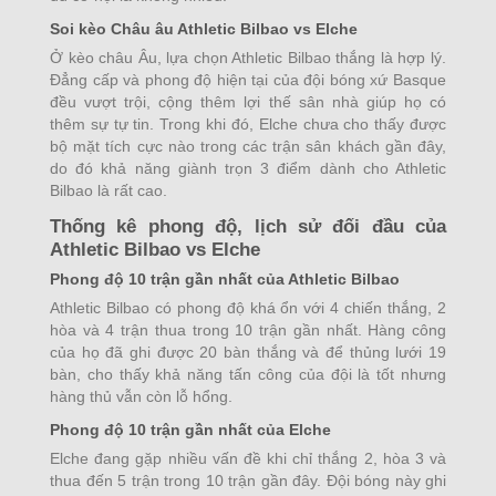
Soi kèo Châu âu Athletic Bilbao vs Elche
Ở kèo châu Âu, lựa chọn Athletic Bilbao thắng là hợp lý.
Đẳng cấp và phong độ hiện tại của đội bóng xứ Basque
đều vượt trội, cộng thêm lợi thế sân nhà giúp họ có
thêm sự tự tin. Trong khi đó, Elche chưa cho thấy được
bộ mặt tích cực nào trong các trận sân khách gần đây,
do đó khả năng giành trọn 3 điểm dành cho Athletic
Bilbao là rất cao.
Thống kê phong độ, lịch sử đối đầu của
Athletic Bilbao vs Elche
Phong độ 10 trận gần nhất của Athletic Bilbao
Athletic Bilbao có phong độ khá ổn với 4 chiến thắng, 2
hòa và 4 trận thua trong 10 trận gần nhất. Hàng công
của họ đã ghi được 20 bàn thắng và để thủng lưới 19
bàn, cho thấy khả năng tấn công của đội là tốt nhưng
hàng thủ vẫn còn lỗ hổng.
Phong độ 10 trận gần nhất của Elche
Elche đang gặp nhiều vấn đề khi chỉ thắng 2, hòa 3 và
thua đến 5 trận trong 10 trận gần đây. Đội bóng này ghi