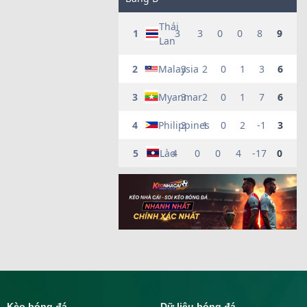
Thái
1
3
3
0
0
8
9
Lan
2
Malaysia
3
2
0
1
3
6
3
Myanmar
3
2
0
1
7
6
4
Philippines
3
1
0
2
-1
3
5
Lào
4
0
0
4
-17
0
Kèo bóng đá
Dữ liệu bóng đá