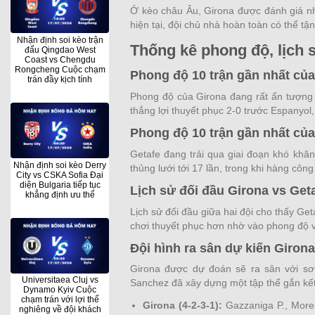
Ở kèo châu Âu, Girona được đánh giá nhi
hiện tại, đội chủ nhà hoàn toàn có thể t
Nhận định soi kèo trận
Thống kê phong độ, lịch 
đấu Qingdao West
Coast vs Chengdu
Rongcheng Cuộc chạm
Phong độ 10 trận gần nhất của
trán đầy kịch tính
Phong độ của Girona đang rất ấn tượng vớ
thắng lợi thuyết phục 2-0 trước Espanyol
Phong độ 10 trận gần nhất của
Getafe đang trải qua giai đoạn khó khăn
Nhận định soi kèo Derry
thủng lưới tới 17 lần, trong khi hàng công
City vs CSKA Sofia Đại
diện Bulgaria tiếp tục
Lịch sử đối đầu Girona vs Get
khẳng định ưu thế
Lịch sử đối đầu giữa hai đội cho thấy Get
chơi thuyết phục hơn nhờ vào phong độ v
Đội hình ra sân dự kiến Girona
Girona được dự đoán sẽ ra sân với sơ
Universitaea Cluj vs
Sanchez đã xây dựng một tập thể gắn kết
Dynamo Kyiv Cuộc
chạm trán với lợi thế
Girona (4-2-3-1):
Gazzaniga P., Moreno
nghiêng về đội khách