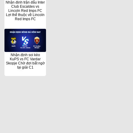
Nhận định trận đấu Inter
Club Escaldes vs
Lincoln Red Imps FC
Lợi thế thuộc về Lincoln
Red Imps FC
Nhận định soi kèo
KuPS vs FC Vardar
Skopje Chờ đợi bất ngờ
tại giải C1