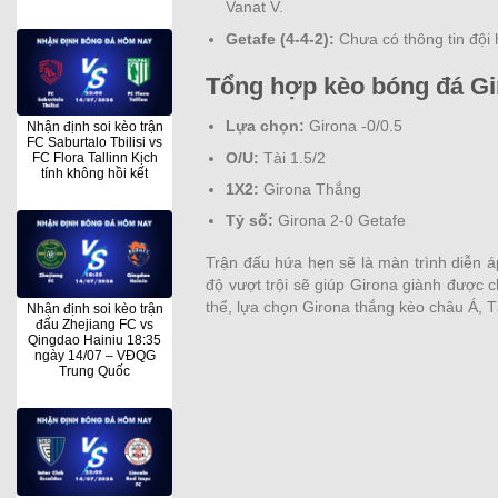
Vanat V.
Getafe (4-4-2):
Chưa có thông tin đội 
Tổng hợp kèo bóng đá Gir
Lựa chọn:
Girona -0/0.5
Nhận định soi kèo trận
FC Saburtalo Tbilisi vs
O/U:
Tài 1.5/2
FC Flora Tallinn Kịch
tính không hồi kết
1X2:
Girona Thắng
Tỷ số:
Girona 2-0 Getafe
Trận đấu hứa hẹn sẽ là màn trình diễn 
độ vượt trội sẽ giúp Girona giành được c
thể, lựa chọn Girona thắng kèo châu Á, Tà
Nhận định soi kèo trận
đấu Zhejiang FC vs
Qingdao Hainiu 18:35
ngày 14/07 – VĐQG
Trung Quốc