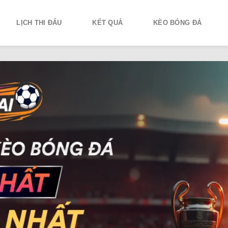
×
LỊCH THI ĐẤU
KẾT QUẢ
KÈO BÓNG ĐÁ
 Brand