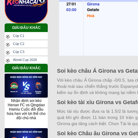
GIẢI ĐẤU KHÁC
Cúp C1
Cúp C2
Cúp C3
World Cup 2026
GIẢI ĐẤU KHÁC
Soi kèo châu Á Girona vs Geta
Với kèo châu Á Girona chấp -0/0.5, lựa c
thoải mái sau chiến thắng trước Espanyol 
kiếm sự ổn định và không mang lại niềm t
Nhận định soi kèo
Soi kèo tài xỉu Girona vs Getaf
Henan FC vs Qingdao
Hainiu Cuộc đối đầu
Mức tài xỉu được đưa ra là 1.5/2 là tươn
hứa hẹn với lợi thế cho
quả khi ghi được 11 bàn trong 10 trận 
đội chủ nhà
Girona gia tăng cách biệt. Chọn Tài là qu
Soi kèo Châu âu Girona vs Get