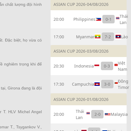
ASIAN CUP 2026
-
04/08/2026
ẫn chất lượng đội hình
Thái
20:00
Philippines
0
-
1
Lan
17:00
Myanmar
7
-
2
Lào
t. Đặc biệt, họ vừa có
ASIAN CUP 2026
-
03/08/2026
Việt
đề nghiêm trọng khi để
20:30
Indonesia
0
-
3
Nam
Đông
17:30
Campuchia
3
-
0
Timor
tại, Girona đang là đội
ASIAN CUP 2026
-
01/08/2026
Thái
r T. HLV Michel Angel
20:00
2
-
0
Malaysia
Lan
Lemar T., Tsygankov V.,