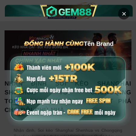
Bỏ
qua
×
nội
dung
Tên Brand
NHẬN ĐỊNH SOI KÈO SHANGHAI
SHENHUA VS CHONGQING
TONGLIANGLONG CƠ HỘI BỨT PHÁ
CHO ĐỘI CHỦ NHÀ
Nhận định, Soi kèo Shanghai Shenhua vs Chongqing