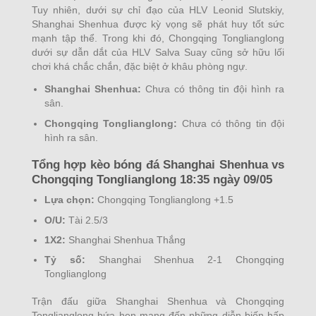
Tuy nhiên, dưới sự chỉ đạo của HLV Leonid Slutskiy,
Shanghai Shenhua được kỳ vọng sẽ phát huy tốt sức
mạnh tập thể. Trong khi đó, Chongqing Tonglianglong
dưới sự dẫn dắt của HLV Salva Suay cũng sở hữu lối
chơi khá chắc chắn, đặc biệt ở khâu phòng ngự.
Shanghai Shenhua:
Chưa có thông tin đội hình ra
sân.
Chongqing Tonglianglong:
Chưa có thông tin đội
hình ra sân.
Tổng hợp kèo bóng đá Shanghai Shenhua vs
Chongqing Tonglianglong 18:35 ngày 09/05
Lựa chọn:
Chongqing Tonglianglong +1.5
O/U:
Tài 2.5/3
1X2:
Shanghai Shenhua Thắng
Tỷ số:
Shanghai Shenhua 2-1 Chongqing
Tonglianglong
Trận đấu giữa Shanghai Shenhua và Chongqing
Tonglianglong hứa hẹn mang đến những diễn biến hấp