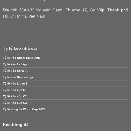
Địa chỉ:
35A/433 Nguyễn Oanh, Phường 17, Gò Vấp, Thành phố
Hồ Chí Minh, Việt Nam
Tỷ lệ kèo nhà cái
Tỷ lệ kèo Ngoại Hạng Anh
Tỷ lệ kèo La Liga
Tỷ lệ kèo Serie A
Tỷ lệ kèo Bundesliga
Tỷ lệ kèo Ligue 1
Tỷ lệ kèo cúp C1
Tỷ lệ kèo cúp C2
Tỷ lệ kèo cúp C3
Tỷ lệ bóng đá World Cup 2026
Kèo bóng đá