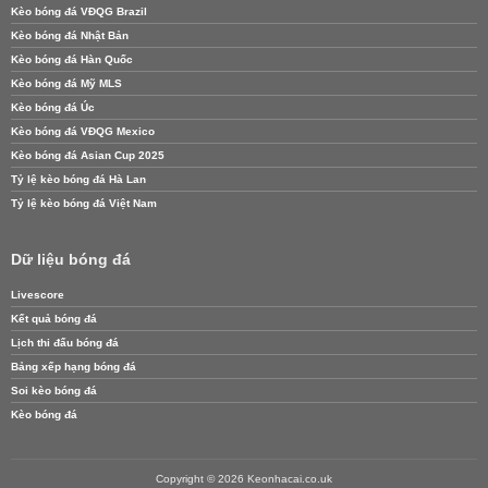
Kèo bóng đá VĐQG Brazil
Kèo bóng đá Nhật Bản
Kèo bóng đá Hàn Quốc
Kèo bóng đá Mỹ MLS
Kèo bóng đá Úc
Kèo bóng đá VĐQG Mexico
Kèo bóng đá Asian Cup 2025
Tỷ lệ kèo bóng đá Hà Lan
Tỷ lệ kèo bóng đá Việt Nam
Dữ liệu bóng đá
Livescore
Kết quả bóng đá
Lịch thi đấu bóng đá
Bảng xếp hạng bóng đá
Soi kèo bóng đá
Kèo bóng đá
Copyright © 2026 Keonhacai.co.uk