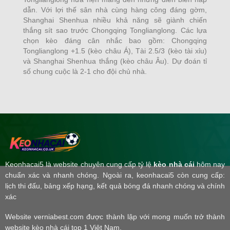
dẫn. Với lợi thế sân nhà cùng hàng công đáng gờm,
Shanghai Shenhua nhiều khả năng sẽ giành chiến
thắng sít sao trước Chongqing Tonglianglong. Các lựa
chọn kèo đáng cân nhắc bao gồm: Chongqing
Tonglianglong +1.5 (kèo châu Á), Tài 2.5/3 (kèo tài xỉu)
và Shanghai Shenhua thắng (kèo châu Âu). Dự đoán tỉ
số chung cuộc là 2-1 cho đội chủ nhà.
Keonhacai5 là website chuyên cung cấp tỷ lệ
kèo nhà cái
hôm nay
chuẩn xác và nhanh chóng. Ngoài ra, keonhacai5 còn cung cấp:
lịch thi đấu, bảng xếp hạng, kết quả bóng đá nhanh chóng và chính
xác
Website verniabest.com được thành lập với mong muốn trở thành
website kèo nhà cái top 1 Việt Nam.