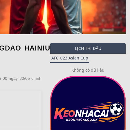
GDAO HAINIU
LỊCH THI ĐẤU
AFC U23 Asian Cup
Không có dữ liệu
:00 ngày 30/05 chính