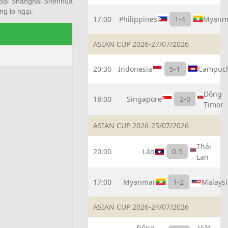
h bại Shanghai Shenhua
g lo ngại.
17:00
Philippines
1
-
4
Myanm
ASIAN CUP 2026
-
27/07/2026
20:30
Indonesia
5
-
1
Campuch
Đông
18:00
Singapore
2
-
0
Timor
ASIAN CUP 2026
-
25/07/2026
Thái
20:00
Lào
0
-
5
Lan
17:00
Myanmar
1
-
2
Malaysi
ASIAN CUP 2026
-
24/07/2026
Đông
Việt