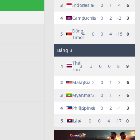
3
Indonesia
3
2
0
1
4
6
4
Campuchia
3
1
0
2
-2
3
Đông
5
4
0
0
4
-15
0
Timor
Bảng
B
Thái
1
3
3
0
0
8
9
Lan
2
Malaysia
3
2
0
1
3
6
3
Myanmar
3
2
0
1
7
6
4
Philippines
3
1
0
2
-1
3
5
Lào
4
0
0
4
-17
0