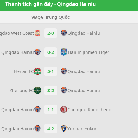
Thành tích gần đây - Qingdao Hainiu
VĐQG Trung Quốc
gdao West Coast
2
-
0
Qingdao Hainiu
Qingdao Hainiu
0
-
2
Tianjin Jinmen Tiger
Henan FC
5
-
1
Qingdao Hainiu
Zhejiang FC
3
-
2
Qingdao Hainiu
Qingdao Hainiu
1
-
1
Chengdu Rongcheng
Qingdao Hainiu
4
-
2
Yunnan Yukun