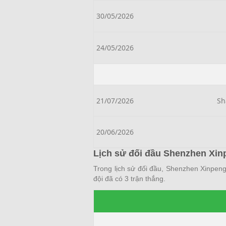
30/05/2026
24/05/2026
21/07/2026
Sh
20/06/2026
Lịch sử đối đầu Shenzhen Xin
Trong lịch sử đối đầu, Shenzhen Xinpeng
đội đã có 3 trận thắng.