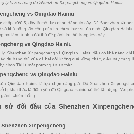
ng tỷ lệ kèo bóng đá Shenzhen Xinpengcheng vs Qingdao Hainiu
pengcheng vs Qingdao Hainiu
 chấp +0/0.5, đây là một lựa chọn đáng tin cậy. Dù Shenzhen Xinpe
 và khả năng tấn công của họ chưa thực sự ổn định. Qingdao Hainiu,
 sai lầm từ phía đối thủ để giành lợi thế trong kèo này.
pengcheng vs Qingdao Hainiu
 lý. Shenzhen Xinpengcheng và Qingdao Hainiu đều có khả năng ghi bà
Mặc dù hàng thủ của cả hai đội không quá vững chắc, điều này càng 
vậy, chọn Tài là một phương án an toàn.
npengcheng vs Qingdao Hainiu
ủa Qingdao Hainiu là lựa chọn sáng giá. Dù Shenzhen Xinpengchen
 dễ bị khai thác là điểm yếu để Qingdao Hainiu có thể tận dụng. Với ph
 giành chiến thắng.
ch sử đối đầu của Shenzhen Xinpengchen
ủa Shenzhen Xinpengcheng