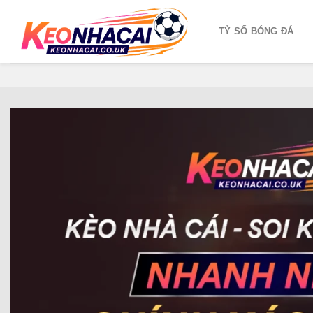
Bỏ
qua
TỶ SỐ BÓNG ĐÁ
nội
dung