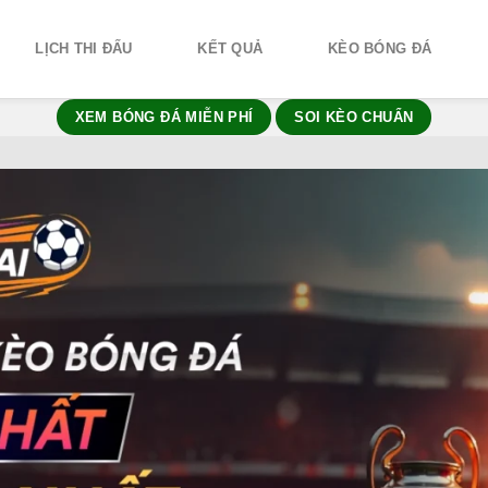
×
LỊCH THI ĐẤU
KẾT QUẢ
KÈO BÓNG ĐÁ
XEM BÓNG ĐÁ MIỄN PHÍ
SOI KÈO CHUẨN