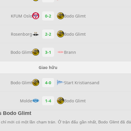
KFUM Oslo
0
-
2
Bodo Glimt
Rosenborg
2
-
2
Bodo Glimt
Bodo Glimt
3
-
1
Brann
Giao hữu
Bodo Glimt
4
-
0
Start Kristiansand
Molde
1
-
4
Bodo Glimt
s Bodo Glimt
 chỉ mới có một lần chạm trán. Ở trận đấu gần nhất, Bodo Glimt đã đá