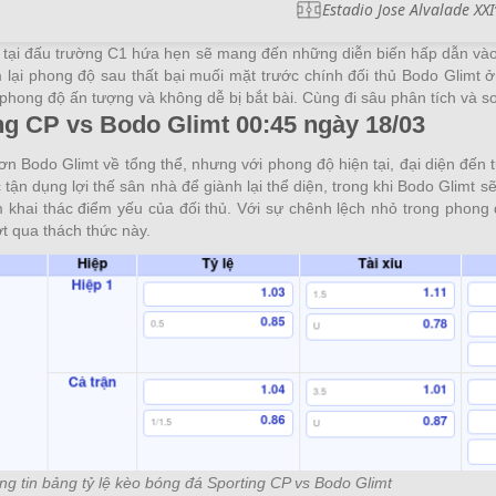
Estadio Jose Alvalade XXI
 tại đấu trường C1 hứa hẹn sẽ mang đến những diễn biến hấp dẫn vào
lại phong độ sau thất bại muối mặt trước chính đối thủ Bodo Glimt ở t
hong độ ấn tượng và không dễ bị bắt bài. Cùng đi sâu phân tích và so
ng CP vs Bodo Glimt 00:45 ngày 18/03
 Bodo Glimt về tổng thể, nhưng với phong độ hiện tại, đại diện đến t
c tận dụng lợi thế sân nhà để giành lại thể diện, trong khi Bodo Glimt 
khai thác điểm yếu của đối thủ. Với sự chênh lệch nhỏ trong phong 
t qua thách thức này.
ng tin bảng tỷ lệ kèo bóng đá Sporting CP vs Bodo Glimt