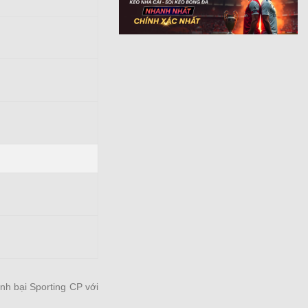
nh bại Sporting CP với