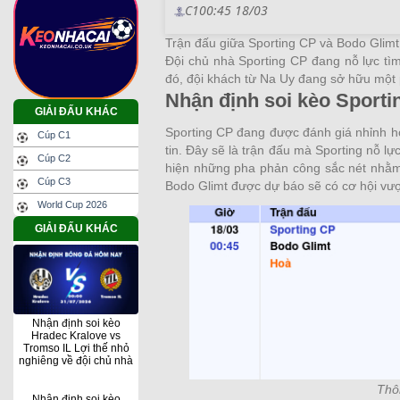
C1
00:45
18/03
Trận đấu giữa Sporting CP và Bodo Glimt
Đội chủ nhà Sporting CP đang nỗ lực tìm 
đó, đội khách từ Na Uy đang sở hữu một p
Nhận định soi kèo Sporti
GIẢI ĐẤU KHÁC
Sporting CP đang được đánh giá nhỉnh hơn
Cúp C1
tin. Đây sẽ là trận đấu mà Sporting nỗ lự
Cúp C2
hiện những pha phản công sắc nét nhằm 
Cúp C3
Bodo Glimt được dự báo sẽ có cơ hội vượ
World Cup 2026
GIẢI ĐẤU KHÁC
Nhận định soi kèo
Hradec Kralove vs
Tromso IL Lợi thế nhỏ
nghiêng về đội chủ nhà
Thô
Nhận định soi kèo