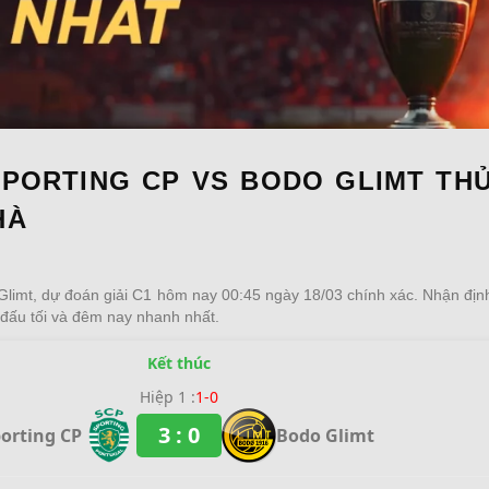
SPORTING CP VS BODO GLIMT TH
HÀ
Glimt, dự đoán giải C1 hôm nay 00:45 ngày 18/03 chính xác. Nhận định
 đấu tối và đêm nay nhanh nhất.
Kết thúc
Hiệp 1 :
1
-
0
3
:
0
orting CP
Bodo Glimt