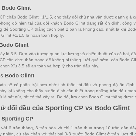
s Bodo Glimt
CP chấp Bodo Glimt +1/1.5, cho thấy đội chủ nhà vẫn được đánh giá 
 phong độ hiện tại của đội khách Bodo Glimt đang rất ổn định, cộng v
g để Sporting CP thắng cách biệt 2 bàn là không cao, nhất là khi Bodo
Glimt +1/1.5 là hoàn toàn hợp lý.
 Bodo Glimt
này là 3.5. Dựa vào tương quan lực lượng và chiến thuật của cả hai, đâ
CP cần chơi thận trọng để không bị thủng lưới quá sớm, còn Bodo Gl
chọn Xỉu 3.5 sẽ an toàn và hợp lý cho trận đấu này.
vs Bodo Glimt
n sẽ có phần trội hơn nhờ tinh thần thi đấu và phong độ ổn định. 
y lại không cho thấy sự ổn định cần thiết trong những trận đấu mang
dù là sát nút, rất có thể xảy ra. Do đó, lựa chọn Bodo Glimt thắng được
sử đối đầu của Sporting CP vs Bodo Glimt
a Sporting CP
ới 6 trận thắng, 3 trận hòa và chỉ 1 trận thua trong 10 trận gần đâ
 nhiên, cú sảy chân với thất bại 0-3 trước Bodo Glimt ở trận lượt đi 