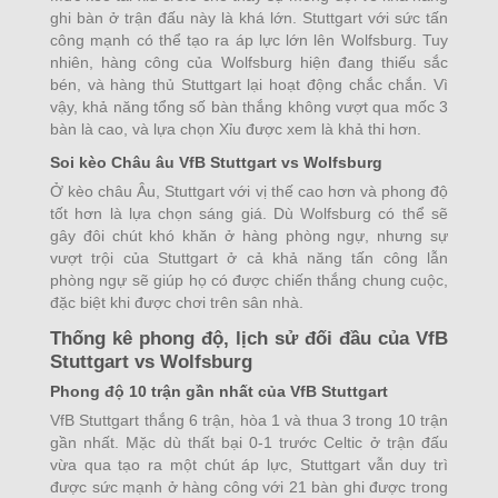
ghi bàn ở trận đấu này là khá lớn. Stuttgart với sức tấn
công mạnh có thể tạo ra áp lực lớn lên Wolfsburg. Tuy
nhiên, hàng công của Wolfsburg hiện đang thiếu sắc
bén, và hàng thủ Stuttgart lại hoạt động chắc chắn. Vì
vậy, khả năng tổng số bàn thắng không vượt qua mốc 3
bàn là cao, và lựa chọn Xỉu được xem là khả thi hơn.
Soi kèo Châu âu VfB Stuttgart vs Wolfsburg
Ở kèo châu Âu, Stuttgart với vị thế cao hơn và phong độ
tốt hơn là lựa chọn sáng giá. Dù Wolfsburg có thể sẽ
gây đôi chút khó khăn ở hàng phòng ngự, nhưng sự
vượt trội của Stuttgart ở cả khả năng tấn công lẫn
phòng ngự sẽ giúp họ có được chiến thắng chung cuộc,
đặc biệt khi được chơi trên sân nhà.
Thống kê phong độ, lịch sử đối đầu của VfB
Stuttgart vs Wolfsburg
Phong độ 10 trận gần nhất của VfB Stuttgart
VfB Stuttgart thắng 6 trận, hòa 1 và thua 3 trong 10 trận
gần nhất. Mặc dù thất bại 0-1 trước Celtic ở trận đấu
vừa qua tạo ra một chút áp lực, Stuttgart vẫn duy trì
được sức mạnh ở hàng công với 21 bàn ghi được trong