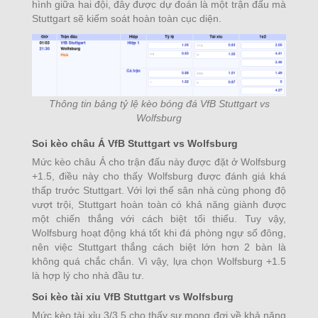
hình giữa hai đội, đây được dự đoán là một trận đấu mà
Stuttgart sẽ kiểm soát hoàn toàn cục diện.
Thông tin bảng tỷ lệ kèo bóng đá VfB Stuttgart vs
Wolfsburg
Soi kèo châu Á VfB Stuttgart vs Wolfsburg
Mức kèo châu Á cho trận đấu này được đặt ở Wolfsburg
+1.5, điều này cho thấy Wolfsburg được đánh giá khá
thấp trước Stuttgart. Với lợi thế sân nhà cùng phong độ
vượt trội, Stuttgart hoàn toàn có khả năng giành được
một chiến thắng với cách biệt tối thiểu. Tuy vậy,
Wolfsburg hoạt động khá tốt khi đá phòng ngự số đông,
nên việc Stuttgart thắng cách biệt lớn hơn 2 bàn là
không quá chắc chắn. Vì vậy, lựa chọn Wolfsburg +1.5
là hợp lý cho nhà đầu tư.
Soi kèo tài xỉu VfB Stuttgart vs Wolfsburg
Mức kèo tài xỉu 3/3.5 cho thấy sự mong đợi về khả năng