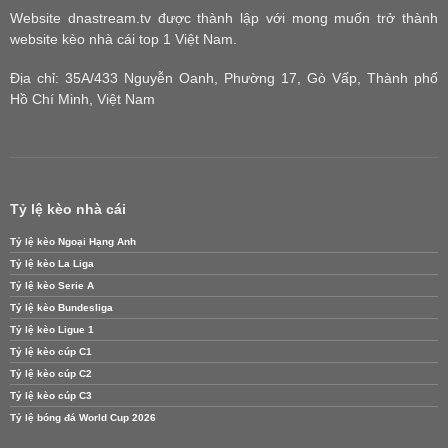
Website dnastream.tv được thành lập với mong muốn trở thành
website kèo nhà cái top 1 Việt Nam.
Địa chỉ:
35A/433 Nguyễn Oanh, Phường 17, Gò Vấp, Thành phố
Hồ Chí Minh, Việt Nam
Tỷ lệ kèo nhà cái
Tỷ lệ kèo Ngoại Hạng Anh
Tỷ lệ kèo La Liga
Tỷ lệ kèo Serie A
Tỷ lệ kèo Bundesliga
Tỷ lệ kèo Ligue 1
Tỷ lệ kèo cúp C1
Tỷ lệ kèo cúp C2
Tỷ lệ kèo cúp C3
Tỷ lệ bóng đá World Cup 2026