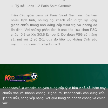
Tỷ số:
Lens 1-2 Paris Saint Germain
Trận đấu giữa Lens và Paris Saint Germain hứa hẹn
nhiều kịch tính, nhưng đội khách vẫn được kỳ vọng
giành chiến thắng nhờ đẳng cấp vượt trội và phong độ
ổn định. Với những phân tích ở các kèo, lựa chọn PSG
chấp -0.5 và Xỉu 3/3.5 là hợp lý. Dự đoán PSG sẽ thắng
sát nút với tỷ số 2-1, qua đó tiếp tục khẳng định sức
mạnh trong cuộc đua tại Ligue 1.
Keonhacai5 là website chuyên cung cấp tỷ lệ
kèo nhà cái
hôm nay
chuẩn xác và nhanh chóng. Ngoài ra, keonhacai5 còn cung cấp:
lịch thi đấu, bảng xếp hạng, kết quả bóng đá nhanh chóng và chính
xác