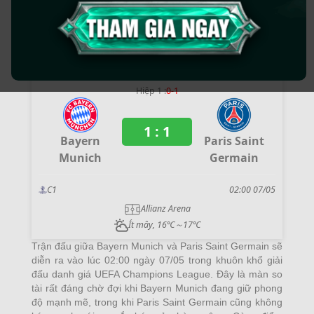
Germain, dự đoán giải C1 hôm nay 02:00 ngày 07/05
chính xác. Nhận định bóng đá, phân tích tỷ lệ kèo
Europe dự đoán kết quả tỷ số trận đấu tối và đêm nay
nhanh nhất.
Kết thúc
Hiệp 1 :
0
-
1
1
:
1
Bayern
Paris Saint
Munich
Germain
C1
02:00
07/05
Allianz Arena
Ít mây, 16℃～17℃
Trận đấu giữa Bayern Munich và Paris Saint Germain sẽ
diễn ra vào lúc 02:00 ngày 07/05 trong khuôn khổ giải
đấu danh giá UEFA Champions League. Đây là màn so
tài rất đáng chờ đợi khi Bayern Munich đang giữ phong
độ mạnh mẽ, trong khi Paris Saint Germain cũng không