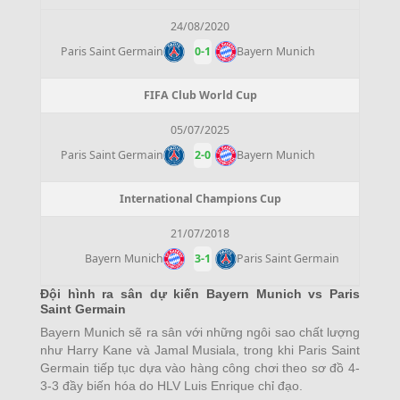
24/08/2020
Paris Saint Germain
0
-
1
Bayern Munich
FIFA Club World Cup
05/07/2025
Paris Saint Germain
2
-
0
Bayern Munich
International Champions Cup
21/07/2018
Bayern Munich
3
-
1
Paris Saint Germain
Đội hình ra sân dự kiến Bayern Munich vs Paris
Saint Germain
Bayern Munich sẽ ra sân với những ngôi sao chất lượng
như Harry Kane và Jamal Musiala, trong khi Paris Saint
Germain tiếp tục dựa vào hàng công chơi theo sơ đồ 4-
3-3 đầy biến hóa do HLV Luis Enrique chỉ đạo.