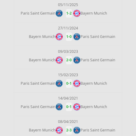
05/11/2025
Paris Saint Germain
1
-
2
Bayern Munich
27/11/2024
Bayern Munich
1
-
0
Paris Saint Germain
09/03/2023
Bayern Munich
2
-
0
Paris Saint Germain
15/02/2023
Paris Saint Germain
0
-
1
Bayern Munich
14/04/2021
Paris Saint Germain
0
-
1
Bayern Munich
08/04/2021
Bayern Munich
2
-
3
Paris Saint Germain