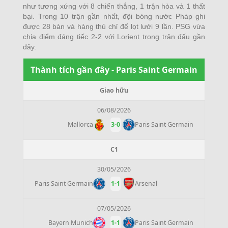
như tương xứng với 8 chiến thắng, 1 trận hòa và 1 thất
bại. Trong 10 trận gần nhất, đội bóng nước Pháp ghi
được 28 bàn và hàng thủ chỉ để lọt lưới 9 lần. PSG vừa
chia điểm đáng tiếc 2-2 với Lorient trong trận đấu gần
đây.
Thành tích gần đây - Paris Saint Germain
Giao hữu
06/08/2026
Mallorca
3
-
0
Paris Saint Germain
C1
30/05/2026
Paris Saint Germain
1
-
1
Arsenal
07/05/2026
Bayern Munich
1
-
1
Paris Saint Germain