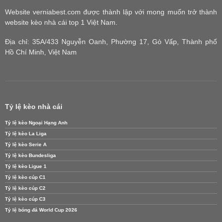
Website verniabest.com được thành lập với mong muốn trở thành
website kèo nhà cái top 1 Việt Nam.
Địa chỉ:
35A/433 Nguyễn Oanh, Phường 17, Gò Vấp, Thành phố
Hồ Chí Minh, Việt Nam
Tỷ lệ kèo nhà cái
Tỷ lệ kèo Ngoại Hạng Anh
Tỷ lệ kèo La Liga
Tỷ lệ kèo Serie A
Tỷ lệ kèo Bundesliga
Tỷ lệ kèo Ligue 1
Tỷ lệ kèo cúp C1
Tỷ lệ kèo cúp C2
Tỷ lệ kèo cúp C3
Tỷ lệ bóng đá World Cup 2026