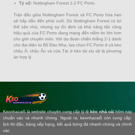
Tỷ số:
Nottingham Forest 1-2 FC Porto
Trận đấu giữa Nottingham Forest và FC Porto hứa hẹn
sẽ hấp dẫn đến phút cuối. Dù Nottingham Forest có lợi
thế sân nhà, nhưng sự ổn định và khả năng tấn công
hiệu quả của FC Porto đang mang đến niềm tin lớn hơn
cho giới chuyên môn. Với dự đoán chiến thắng 2-1 dành
cho đại diện từ Bồ Đào Nha, lựa chọn FC Porto ở cả kèo
châu Á, châu Âu và cửa Tài ở kèo tài xỉu sẽ là phương
án hợp lý.
Keonhacai5 là website chuyên cung cấp tỷ lệ
kèo nhà cái
hôm nay
chuẩn xác và nhanh chóng. Ngoài ra, keonhacai5 còn cung cấp:
lịch thi đấu, bảng xếp hạng, kết quả bóng đá nhanh chóng và chính
xác