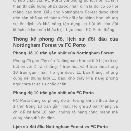
Ở kèo châu Âu, FC Porto với phong độ tốt hơn và tinh
thần thi đấu hưng phấn được nhận định là đội có cơ hội
thắng cao hơn. Dẫu cho Nottingham Forest được chơi
trên sân nhà và có thành tích đối đầu nhỉnh hơn, nhưng
sự ổn định và khả năng tận dụng cơ hội tốt của đội
khách sẽ làm nên khác biệt. Lựa chọn: FC Porto thắng.
Thống kê phong độ, lịch sử đối đầu của
Nottingham Forest vs FC Porto
Phong độ 10 trận gần nhất của Nottingham Forest
Phong đô gần đây của Nottingham Forest thể hiện rõ sự
bất ổn với 2 trận thắng, 4 trận hòa và 4 trận thua trong
10 trận gần nhất. Họ ghi được 11 bàn thắng, nhưng
cũng để thủng lưới 11 bàn, cho thấy khả năng phòng
ngự chưa thực sự chắc chắn.
Phong độ 10 trận gần nhất của FC Porto
FC Porto đang có phong độ ấn tượng khi chỉ thua đúng
1 trận trong 10 trận gần nhất. Họ ghi 20 bàn thắng và
chỉ để lọt lưới 10 bàn, chứng tỏ hàng công mạnh mẽ
cùng hàng thủ ổn định.
Lịch sử đối đầu Nottingham Forest vs FC Porto