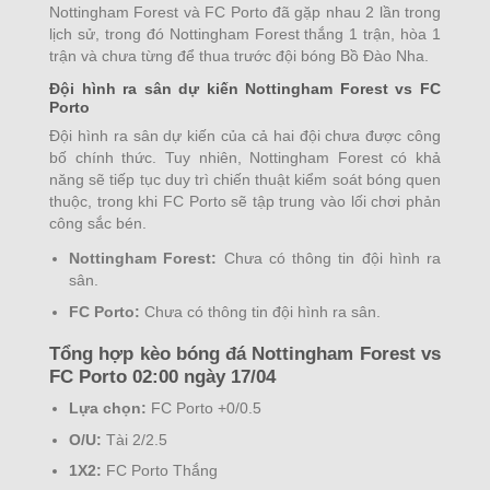
Nottingham Forest và FC Porto đã gặp nhau 2 lần trong
lịch sử, trong đó Nottingham Forest thắng 1 trận, hòa 1
trận và chưa từng để thua trước đội bóng Bồ Đào Nha.
Đội hình ra sân dự kiến Nottingham Forest vs FC
Porto
Đội hình ra sân dự kiến của cả hai đội chưa được công
bố chính thức. Tuy nhiên, Nottingham Forest có khả
năng sẽ tiếp tục duy trì chiến thuật kiểm soát bóng quen
thuộc, trong khi FC Porto sẽ tập trung vào lối chơi phản
công sắc bén.
Nottingham Forest:
Chưa có thông tin đội hình ra
sân.
FC Porto:
Chưa có thông tin đội hình ra sân.
Tổng hợp kèo bóng đá Nottingham Forest vs
FC Porto 02:00 ngày 17/04
Lựa chọn:
FC Porto +0/0.5
O/U:
Tài 2/2.5
1X2:
FC Porto Thắng