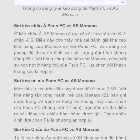
Thông tin bảng tỷ lệ kèo bóng đá Paris FC vs AS
Monaco
Soi kèo châu Á Paris FC vs AS Monaco
Ở kèo châu Á, AS Monaco được xếp ở cửa trên với tỷ lệ
chấp -0.5. Điều này cho thấy nhà cái đánh giá khá cao
khả năng của Monaco so với Paris FC, vốn đang có
phong độ thiếu ổn định và chất lượng đội hình không
đồng đều. Với hàng công sắc bén của Monaco, cùng với
sự non nớt ở hàng thủ của Paris FC, lựa chọn đội khách
thắng kèo là hợp lý.
Soi kèo tài xỉu Paris FC vs AS Monaco
Mức tài xỉu cho trận đấu này được đặt ở mức 2.5/3. Với
khả năng tấn công mạnh mẽ của Monaco (21 bàn ghi
được trong 10 trận) và hàng thủ không mấy chắc chắn
của Paris FC (thủng lưới 12 bàn), trận đấu có thể diễn
ra sôi động với nhiều bàn thắng được ghi. Theo nhận
định, lựa chọn Tài là phương án hợp lý.
Soi kèo Châu âu Paris FC vs AS Monaco
Tỷ lệ kèo châu Âu nghiêng về AS Monaco khi đội bóng