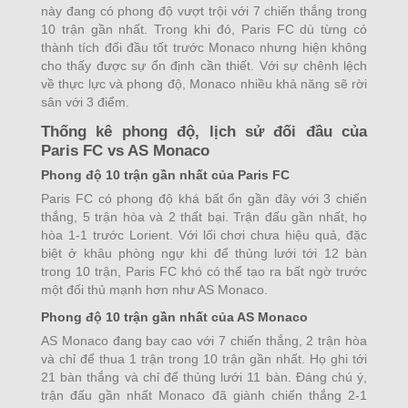
này đang có phong độ vượt trội với 7 chiến thắng trong
10 trận gần nhất. Trong khi đó, Paris FC dù từng có
thành tích đối đầu tốt trước Monaco nhưng hiện không
cho thấy được sự ổn định cần thiết. Với sự chênh lệch
về thực lực và phong độ, Monaco nhiều khả năng sẽ rời
sân với 3 điểm.
Thống kê phong độ, lịch sử đối đầu của
Paris FC vs AS Monaco
Phong độ 10 trận gần nhất của Paris FC
Paris FC có phong độ khá bất ổn gần đây với 3 chiến
thắng, 5 trận hòa và 2 thất bại. Trận đấu gần nhất, họ
hòa 1-1 trước Lorient. Với lối chơi chưa hiệu quả, đặc
biệt ở khâu phòng ngự khi để thủng lưới tới 12 bàn
trong 10 trận, Paris FC khó có thể tạo ra bất ngờ trước
một đối thủ mạnh hơn như AS Monaco.
Phong độ 10 trận gần nhất của AS Monaco
AS Monaco đang bay cao với 7 chiến thắng, 2 trận hòa
và chỉ để thua 1 trận trong 10 trận gần nhất. Họ ghi tới
21 bàn thắng và chỉ để thủng lưới 11 bàn. Đáng chú ý,
trận đấu gần nhất Monaco đã giành chiến thắng 2-1