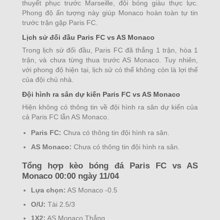
thuyết phục trước Marseille, đội bóng giàu thực lực.
Phong độ ấn tượng này giúp Monaco hoàn toàn tự tin
trước trận gặp Paris FC.
Lịch sử đối đầu Paris FC vs AS Monaco
Trong lịch sử đối đầu, Paris FC đã thắng 1 trận, hòa 1
trận, và chưa từng thua trước AS Monaco. Tuy nhiên,
với phong độ hiện tại, lịch sử có thể không còn là lợi thế
của đội chủ nhà.
Đội hình ra sân dự kiến Paris FC vs AS Monaco
Hiện không có thông tin về đội hình ra sân dự kiến của
cả Paris FC lẫn AS Monaco.
Paris FC:
Chưa có thông tin đội hình ra sân.
AS Monaco:
Chưa có thông tin đội hình ra sân.
Tổng hợp kèo bóng đá Paris FC vs AS
Monaco 00:00 ngày 11/04
Lựa chọn:
AS Monaco -0.5
O/U:
Tài 2.5/3
1X2:
AS Monaco Thắng