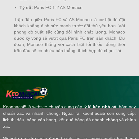
Tỷ số:
Paris FC 1-2 AS Monaco
Trận đấu giữa Paris FC và AS Monaco là cơ hội để đội
khách khẳng định sức mạnh trước đối thủ yếu hơn. Với
phong độ xuất sắc cùng đội hình chất lượng, Monaco
được kỳ vọng sẽ vượt qua Paris FC trên sân khách. Dự
đoán, Monaco thắng với cách biệt tối thiểu, đồng thời
trận đấu sẽ có nhiều bàn thắng, thích hợp để chọn Tài.
Keonhacai5 là website chuyên cung cấp tỷ lệ
kèo nhà cái
hôm nay
chuẩn xác và nhanh chóng. Ngoài ra, keonhacai5 còn cung cấp:
lịch thi đấu, bảng xếp hạng, kết quả bóng đá nhanh chóng và chính
xác
Website dnastream.tv được thành lập với mong muốn trở thành