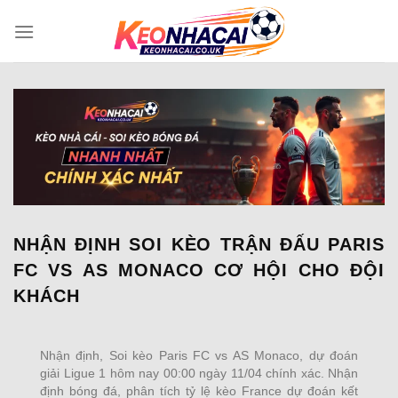
Bỏ
qua
×
nội
dung
NHẬN ĐỊNH SOI KÈO TRẬN ĐẤU PARIS
FC VS AS MONACO CƠ HỘI CHO ĐỘI
KHÁCH
Nhận định, Soi kèo Paris FC vs AS Monaco, dự đoán
giải Ligue 1 hôm nay 00:00 ngày 11/04 chính xác. Nhận
định bóng đá, phân tích tỷ lệ kèo France dự đoán kết