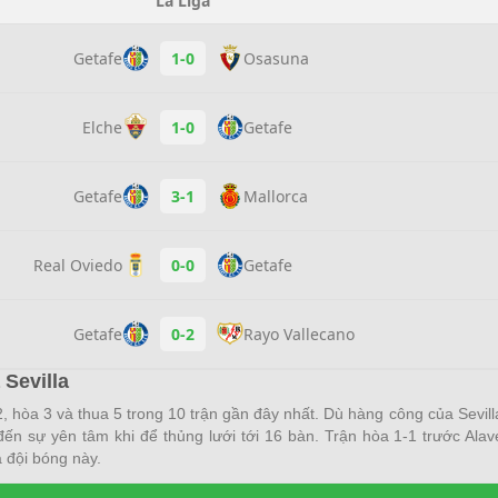
La Liga
Getafe
1
-
0
Osasuna
Elche
1
-
0
Getafe
Getafe
3
-
1
Mallorca
Real Oviedo
0
-
0
Getafe
Getafe
0
-
2
Rayo Vallecano
 Sevilla
 2, hòa 3 và thua 5 trong 10 trận gần đây nhất. Dù hàng công của Sevil
đến sự yên tâm khi để thủng lưới tới 16 bàn. Trận hòa 1-1 trước Al
a đội bóng này.