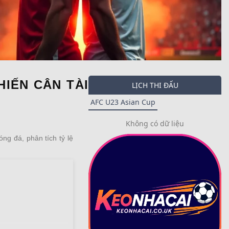
HIẾN CÂN TÀI
LỊCH THI ĐẤU
AFC U23 Asian Cup
Không có dữ liệu
ng đá, phân tích tỷ lệ