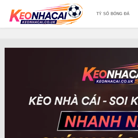
Bỏ
qua
TỶ SỐ BÓNG ĐÁ
nội
dung