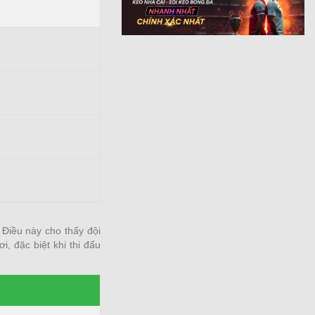
 Điều này cho thấy đội
, đặc biệt khi thi đấu