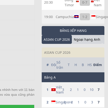
20:30
0
-
7
Timor
Nam
19:00
Campuchia
1
-
2
Singap
BẢNG XẾP HẠNG
ASIAN CUP 2026
Ngoại hạng Anh
C
ASIAN CUP 2026
Số
#
Đội
T
H
B
HS
Điểm
trận
Bảng
A
Việt
1
3
2
1
0
10
7
la nhỉnh hơn với 11 bàn
Nam
aves vừa qua cũng phản
2
Singapore
3
2
1
0
3
7