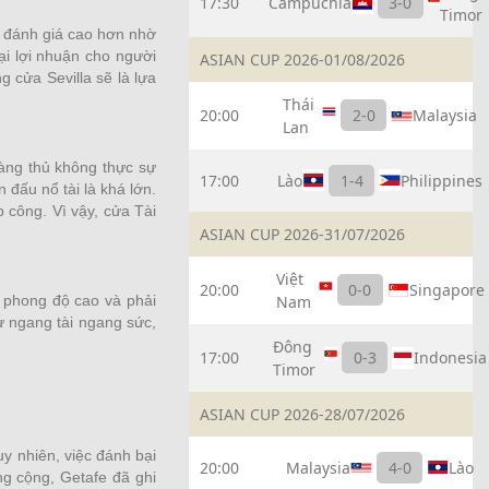
17:30
Campuchia
3
-
0
Timor
c đánh giá cao hơn nhờ
lại lợi nhuận cho người
ASIAN CUP 2026
-
01/08/2026
g cửa Sevilla sẽ là lựa
Thái
20:00
2
-
0
Malaysia
Lan
hàng thủ không thực sự
17:00
Lào
1
-
4
Philippines
 đấu nổ tài là khá lớn.
 công. Vì vậy, cửa Tài
ASIAN CUP 2026
-
31/07/2026
Việt
20:00
0
-
0
Singapore
Nam
t phong độ cao và phải
sự ngang tài ngang sức,
Đông
17:00
0
-
3
Indonesia
Timor
ASIAN CUP 2026
-
28/07/2026
uy nhiên, việc đánh bại
20:00
Malaysia
4
-
0
Lào
ng cộng, Getafe đã ghi