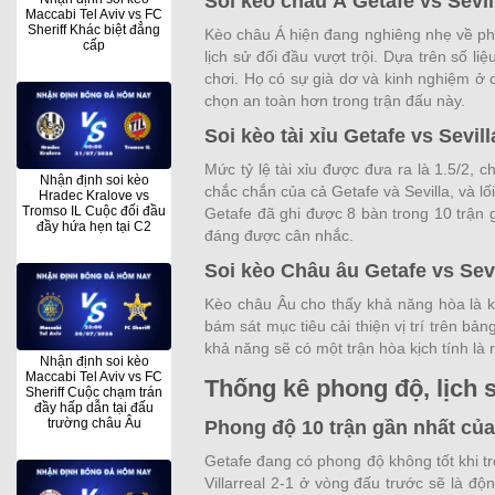
Soi kèo châu Á Getafe vs Sevil
Maccabi Tel Aviv vs FC
Sheriff Khác biệt đẳng
Kèo châu Á hiện đang nghiêng nhẹ về phí
cấp
lịch sử đối đầu vượt trội. Dựa trên số l
chơi. Họ có sự già dơ và kinh nghiệm ở c
chọn an toàn hơn trong trận đấu này.
Soi kèo tài xỉu Getafe vs Sevill
Mức tỷ lệ tài xỉu được đưa ra là 1.5/2, 
Nhận định soi kèo
chắc chắn của cả Getafe và Sevilla, và lố
Hradec Kralove vs
Tromso IL Cuộc đối đầu
Getafe đã ghi được 8 bàn trong 10 trận 
đầy hứa hẹn tại C2
đáng được cân nhắc.
Soi kèo Châu âu Getafe vs Sevi
Kèo châu Âu cho thấy khả năng hòa là k
bám sát mục tiêu cải thiện vị trí trên b
khả năng sẽ có một trận hòa kịch tính là r
Nhận định soi kèo
Maccabi Tel Aviv vs FC
Thống kê phong độ, lịch s
Sheriff Cuộc chạm trán
đầy hấp dẫn tại đấu
trường châu Âu
Phong độ 10 trận gần nhất của
Getafe đang có phong độ không tốt khi tr
Villarreal 2-1 ở vòng đấu trước sẽ là độ