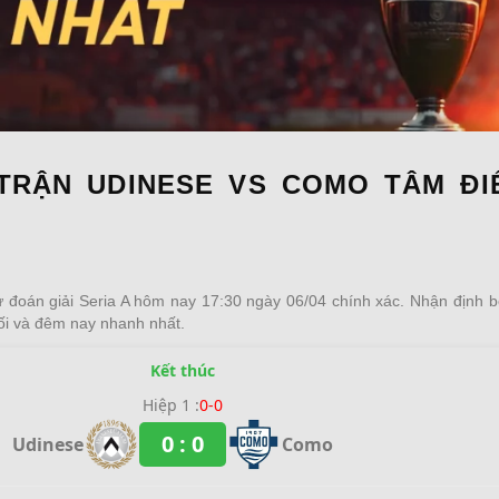
 TRẬN UDINESE VS COMO TÂM ĐI
đoán giải Seria A hôm nay 17:30 ngày 06/04 chính xác. Nhận định bó
tối và đêm nay nhanh nhất.
Kết thúc
Hiệp 1 :
0
-
0
0
:
0
Udinese
Como