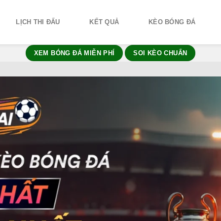
×
LỊCH THI ĐẤU
KẾT QUẢ
KÈO BÓNG ĐÁ
XEM BÓNG ĐÁ MIỄN PHÍ
SOI KÈO CHUẨN