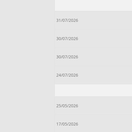
31/07/2026
30/07/2026
30/07/2026
24/07/2026
25/05/2026
17/05/2026