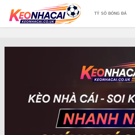
Bỏ
qua
TỶ SỐ BÓNG ĐÁ
nội
dung