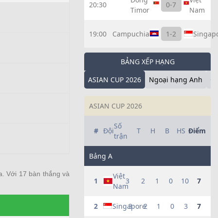
20:30
0
-
7
Timor
Nam
19:00
Campuchia
1
-
2
Singap
BẢNG XẾP HẠNG
ASIAN CUP 2026
Ngoại hạng Anh
C
ASIAN CUP 2026
Số
#
Đội
T
H
B
HS
Điểm
trận
Bảng
A
a. Với 17 bàn thắng và
Việt
1
3
2
1
0
10
7
Nam
2
Singapore
3
2
1
0
3
7