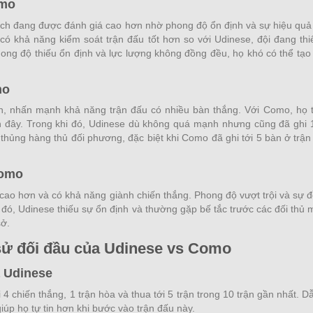
omo
ách đang được đánh giá cao hơn nhờ phong độ ổn định và sự hiệu quả t
 khả năng kiểm soát trận đấu tốt hơn so với Udinese, đội đang thi
ong độ thiếu ổn định và lực lượng không đồng đều, họ khó có thể tạo 
mo
àn, nhấn mạnh khả năng trận đấu có nhiều bàn thắng. Với Como, họ 
ần đây. Trong khi đó, Udinese dù không quá mạnh nhưng cũng đã ghi 
thủng hàng thủ đối phương, đặc biệt khi Como đã ghi tới 5 bàn ở trận 
Como
o hơn và có khả năng giành chiến thắng. Phong độ vượt trội và sự đ
đó, Udinese thiếu sự ổn định và thường gặp bế tắc trước các đối thủ 
sở.
 sử đối đầu của Udinese vs Como
a Udinese
4 chiến thắng, 1 trận hòa và thua tới 5 trận trong 10 trận gần nhất. D
iúp họ tự tin hơn khi bước vào trận đấu này.