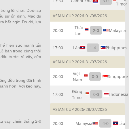
17:30
Campuchia
3
-
0
Timor
rong lối chơi. Dưới sự
ASIAN CUP 2026
-
01/08/2026
ếu sự ổn định. Mặc dù
ra bất ngờ. Do đó, lựa
Thái
20:00
2
-
0
Malaysia
Lan
thể hiện sức mạnh tấn
17:00
Lào
1
-
4
Philippines
13 bàn trong cùng thời
đấu trước. Vì vậy, cửa
ASIAN CUP 2026
-
31/07/2026
Việt
20:00
0
-
0
Singapore
Nam
ồng đều trong đội hình
mạnh hơn. Với kèo này,
Đông
17:00
0
-
3
Indonesia
Timor
ASIAN CUP 2026
-
28/07/2026
ẫu vậy, chiến thắng 2-0
20:00
Malaysia
4
-
0
Lào