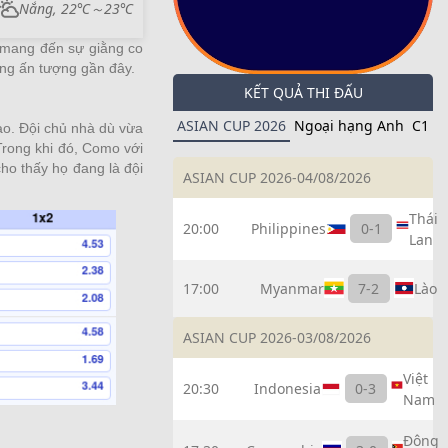
Nắng, 22℃～23℃
n mang đến sự giằng co
ắng ấn tượng gần đây.
KẾT QUẢ THI ĐẤU
ASIAN CUP 2026
Ngoại hạng Anh
C1
C
ao. Đội chủ nhà dù vừa
Trong khi đó, Como với
cho thấy họ đang là đội
ASIAN CUP 2026
-
04/08/2026
Thái
20:00
Philippines
0
-
1
Lan
17:00
Myanmar
7
-
2
Lào
ASIAN CUP 2026
-
03/08/2026
Việt
20:30
Indonesia
0
-
3
Nam
Đông