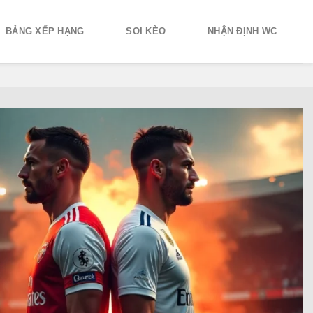
BẢNG XẾP HẠNG
SOI KÈO
NHẬN ĐỊNH WC