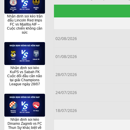
Nhận định soi kèo trận
đấu Lincoln Red Imps
FC vs Mjallby AIF –
Cuộc chiến không cân
sức
02/08/2026
01/08/2026
Nhận định soi kèo
KuPS vs Sabah FK
28/07/2026
Cuộc đối đầu cân não
tại giải Champions
League ngày 28/07
24/07/2026
18/07/2026
Nhận định soi kèo
Dinamo Zagreb vs FC
Thun Sự khác biệt về