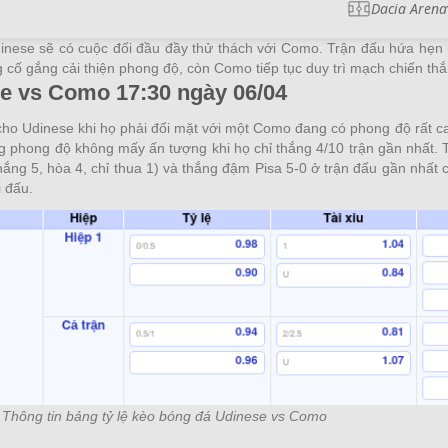
Dacia Arena
Udinese sẽ có cuộc đối đầu đầy thử thách với Como. Trận đấu hứa hẹ
ng cố gắng cải thiện phong độ, còn Como tiếp tục duy trì mạch chiến th
se vs Como 17:30 ngày 06/04
cho Udinese khi họ phải đối mặt với một Como đang có phong độ rất c
 phong độ không mấy ấn tượng khi họ chỉ thắng 4/10 trận gần nhất. 
hắng 5, hòa 4, chỉ thua 1) và thắng đậm Pisa 5-0 ở trận đấu gần nhất 
i đấu.
Thông tin bảng tỷ lệ kèo bóng đá Udinese vs Como