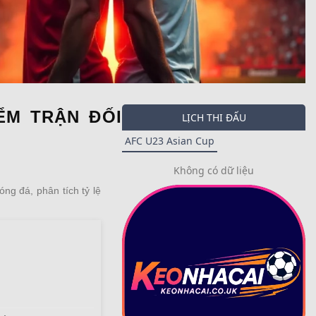
ỂM TRẬN ĐỐI
LỊCH THI ĐẤU
AFC U23 Asian Cup
Không có dữ liệu
ng đá, phân tích tỷ lệ