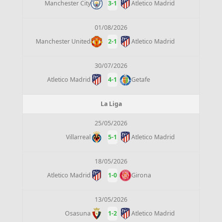
Manchester City
3
-
1
Atletico Madrid
01/08/2026
Manchester United
2
-
1
Atletico Madrid
30/07/2026
Atletico Madrid
4
-
1
Getafe
La Liga
25/05/2026
Villarreal
5
-
1
Atletico Madrid
18/05/2026
Atletico Madrid
1
-
0
Girona
13/05/2026
Osasuna
1
-
2
Atletico Madrid