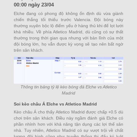
00:00 ngày 23/04
Elche đang có phong độ không ổn định dù vừa giành
chiến thắng tối thiểu trước Valencia. Đội bóng này
thường xuyên bộc lộ điểm yếu ở hàng thủ khi để lọt lưới
khá nhiều. Về phía Atletico Madrid, dù cũng có sự thất
thường trong thời gian qua nhưng với bản lĩnh của một
đội bóng lớn, họ vẫn được kỳ vọng sẽ tạo nên bất ngờ
trên sân khách.
Thông tin bảng tỷ lệ kèo bóng đá Elche vs Atletico
Madrid
Soi kèo châu Á Elche vs Atletico Madrid
Kèo châu Á cho thấy Atletico Madrid được chấp +0.5 dù
chơi trên sân khách. Điều này ngầm đánh giá Elche có
phần nhỉnh hơn với khả năng tận dụng các lợi thế sân
nhà. Tuy nhiên, Atletico Madrid có sự vượt trội về chất
lượng đội hình cũng như truyền thống thi đấu kỷ luật