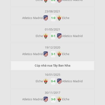
23/08/2021
Atletico Madrid
1
-
0
Elche
01/05/2021
Elche
0
-
1
Atletico Madrid
19/12/2020
Atletico Madrid
3
-
1
Elche
Cúp nhà vua Tây Ban Nha
16/01/2025
Elche
0
-
4
Atletico Madrid
30/11/2017
Atletico Madrid
3
-
0
Elche