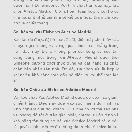
dưới thời HLV Simeone. Với tính chất trận đấu này, lựa
chọn Atletico Madrid +0.5 là hoàn toàn hợp lý bởi họ có
khả năng ít nhất giành một kết quả hòa, thậm chí cao
hơn là chiến thắng.
Soi kèo tài xỉu Elche vs Atletico Madrid
Kèo tài xỉu được đặt ở mức 2.5/3, điều này cho thấy các
chuyên gia không kỳ vọng quá nhiều bàn thắng trong
trận đấu này. Elche không phải đội bóng có sức tấn
công bùng nổ, trong khi Atletico Madrid dưới thời
Simeone thường chơi thực dụng và đặt nặng sự chắc
chắn bên phần sân nhà. Do đó, lựa chọn Xỉu là hợp lý
khi nhiều khả năng trận đấu sẽ diễn ra với thế trận kín
kẽ.
Soi kèo Châu âu Elche vs Atletico Madrid
Với kèo châu Âu, Atletico Madrid được dự đoán sẽ giành
chiến thắng. Điều này dựa vào sức mạnh đội hình và
kinh nghiệm của đội khách. Dù Elche có lợi thế sân nhà
và phong độ tốt ở trận gần nhất, nhưng sự ổn định và
khả năng tận dụng cơ hội của Atletico Madrid sẽ là yếu
tố quyết định. Một chiến thắng dành cho Atletico là lựa