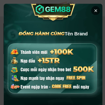
Bỏ
qua
×
nội
dung
Tên Brand
NHẬN ĐỊNH TRẬN ĐẤU ELCHE VS
ATLETICO MADRID CUỘC CHIẾN KỊCH
TÍNH TẠI LA LIGA
Nhận định, Soi kèo Elche vs Atletico Madrid, dự đoán
giải La Liga hôm nay 00:00 ngày 23/04 chính xác. Nhận
định bóng đá, phân tích tỷ lệ kèo Spain dự đoán kết quả