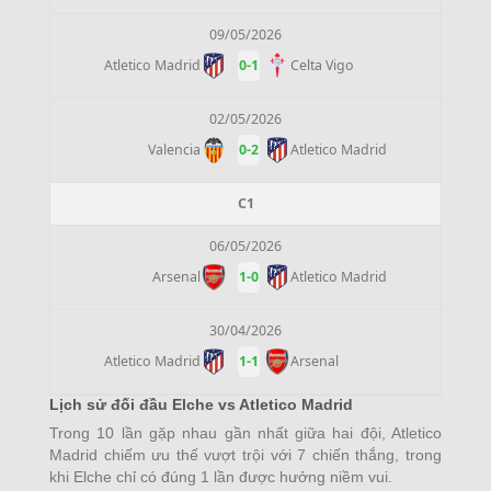
09/05/2026
Atletico Madrid
0
-
1
Celta Vigo
02/05/2026
Valencia
0
-
2
Atletico Madrid
C1
06/05/2026
Arsenal
1
-
0
Atletico Madrid
30/04/2026
Atletico Madrid
1
-
1
Arsenal
Lịch sử đối đầu Elche vs Atletico Madrid
Trong 10 lần gặp nhau gần nhất giữa hai đội, Atletico
Madrid chiếm ưu thế vượt trội với 7 chiến thắng, trong
khi Elche chỉ có đúng 1 lần được hưởng niềm vui.