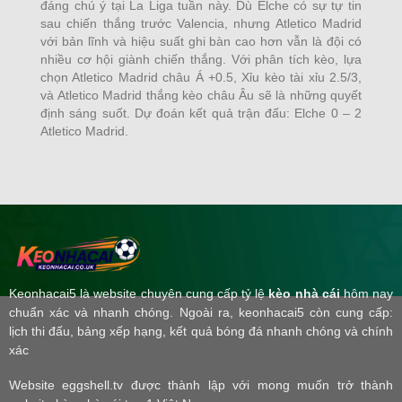
đáng chú ý tại La Liga tuần này. Dù Elche có sự tự tin
sau chiến thắng trước Valencia, nhưng Atletico Madrid
với bản lĩnh và hiệu suất ghi bàn cao hơn vẫn là đội có
nhiều cơ hội giành chiến thắng. Với phân tích kèo, lựa
chọn Atletico Madrid châu Á +0.5, Xỉu kèo tài xỉu 2.5/3,
và Atletico Madrid thắng kèo châu Âu sẽ là những quyết
định sáng suốt. Dự đoán kết quả trận đấu: Elche 0 – 2
Atletico Madrid.
Keonhacai5 là website chuyên cung cấp tỷ lệ
kèo nhà cái
hôm nay
chuẩn xác và nhanh chóng. Ngoài ra, keonhacai5 còn cung cấp:
lịch thi đấu, bảng xếp hạng, kết quả bóng đá nhanh chóng và chính
xác
Website eggshell.tv được thành lập với mong muốn trở thành