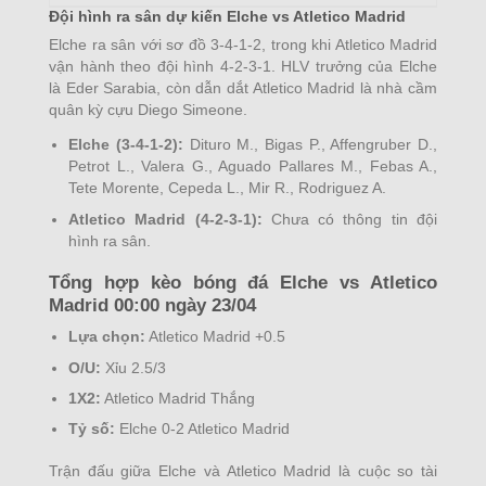
Đội hình ra sân dự kiến Elche vs Atletico Madrid
Elche ra sân với sơ đồ 3-4-1-2, trong khi Atletico Madrid
vận hành theo đội hình 4-2-3-1. HLV trưởng của Elche
là Eder Sarabia, còn dẫn dắt Atletico Madrid là nhà cầm
quân kỳ cựu Diego Simeone.
Elche (3-4-1-2):
Dituro M., Bigas P., Affengruber D.,
Petrot L., Valera G., Aguado Pallares M., Febas A.,
Tete Morente, Cepeda L., Mir R., Rodriguez A.
Atletico Madrid (4-2-3-1):
Chưa có thông tin đội
hình ra sân.
Tổng hợp kèo bóng đá Elche vs Atletico
Madrid 00:00 ngày 23/04
Lựa chọn:
Atletico Madrid +0.5
O/U:
Xỉu 2.5/3
1X2:
Atletico Madrid Thắng
Tỷ số:
Elche 0-2 Atletico Madrid
Trận đấu giữa Elche và Atletico Madrid là cuộc so tài