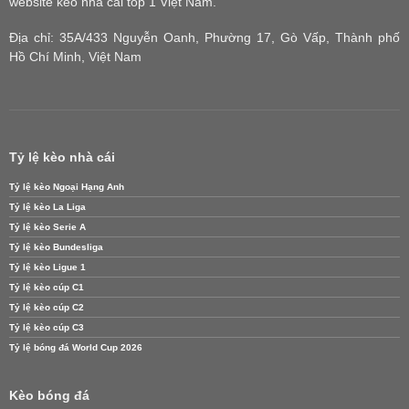
website kèo nhà cái top 1 Việt Nam.
Địa chỉ:
35A/433 Nguyễn Oanh, Phường 17, Gò Vấp, Thành phố
Hồ Chí Minh, Việt Nam
Tỷ lệ kèo nhà cái
Tỷ lệ kèo Ngoại Hạng Anh
Tỷ lệ kèo La Liga
Tỷ lệ kèo Serie A
Tỷ lệ kèo Bundesliga
Tỷ lệ kèo Ligue 1
Tỷ lệ kèo cúp C1
Tỷ lệ kèo cúp C2
Tỷ lệ kèo cúp C3
Tỷ lệ bóng đá World Cup 2026
Kèo bóng đá