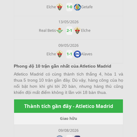
Elche
1
-
0
Getafe
13/05/2026
Real Betis
2
-
1
Elche
09/05/2026
Elche
1
-
1
Alaves
Phong độ 10 trận gần nhất của Atletico Madrid
Atletico Madrid có cùng thành tích thắng 4, hòa 1 và
thua 5 trong 10 trận gần đây. Dù vậy, hàng công của họ
nổi bật hơn khi ghi tới 20 bàn, nhưng hàng thủ cũng
khiến đội mất điểm không ít lần với 18 bàn thua.
Thành tích gần đây - Atletico Madrid
Giao hữu
09/08/2026