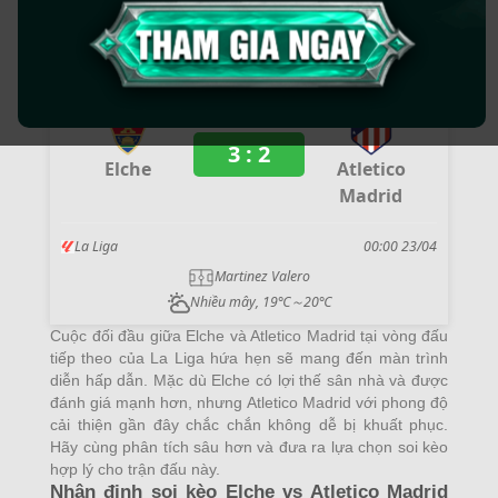
tỷ số trận đấu tối và đêm nay nhanh nhất.
Kết thúc
Hiệp 1 :
2
-
2
3
:
2
Elche
Atletico
Madrid
La Liga
00:00
23/04
Martinez Valero
Nhiều mây, 19℃～20℃
Cuộc đối đầu giữa Elche và Atletico Madrid tại vòng đấu
tiếp theo của La Liga hứa hẹn sẽ mang đến màn trình
diễn hấp dẫn. Mặc dù Elche có lợi thế sân nhà và được
đánh giá mạnh hơn, nhưng Atletico Madrid với phong độ
cải thiện gần đây chắc chắn không dễ bị khuất phục.
Hãy cùng phân tích sâu hơn và đưa ra lựa chọn soi kèo
hợp lý cho trận đấu này.
Nhận định soi kèo Elche vs Atletico Madrid