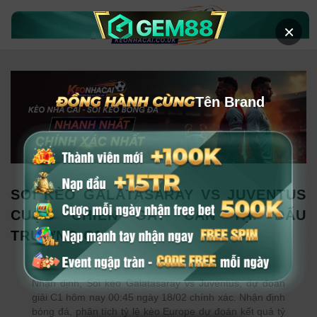
Bỏ
qua
×
nội
dung
Tên Brand
SOI KÈO GALATASARAY VS JUVENTUS
CUỘC CHIẾN GAY CẤN TẠI ĐẤU
TRƯỜNG C1
Nhận định, Soi kèo Galatasaray vs Juventus, dự đoán
giải C1 hôm nay 00:45 ngày 18/02 chính xác. Nhận định
bóng đá, phân tích tỷ lệ kèo Europe dự đoán kết quả tỷ