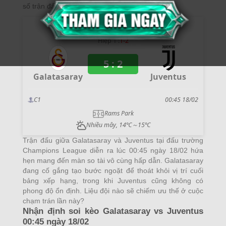
số trận đấu tối và đêm nay nhanh nhất.
Kết thúc
Hiệp 1 :
1
-
2
5
:
2
Galatasaray
Juventus
C1
00:45
18/02
Rams Park
Nhiều mây, 14℃～15℃
Trận đấu giữa Galatasaray và Juventus tại đấu trường
Champions League diễn ra lúc 00:45 ngày 18/02 hứa
hẹn mang đến màn so tài vô cùng hấp dẫn. Galatasaray
đang cố gắng tạo bước ngoặt để thoát khỏi vị trí cuối
bảng xếp hạng, trong khi Juventus cũng không có
phong độ ổn định. Liệu đội nào sẽ chiếm ưu thế ở cuộc
chạm trán lần này?
Nhận định soi kèo Galatasaray vs Juventus
00:45 ngày 18/02