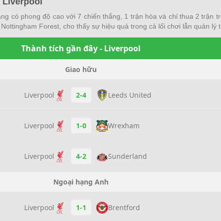
 Liverpool
ng có phong độ cao với 7 chiến thắng, 1 trận hòa và chỉ thua 2 trận t
 Nottingham Forest, cho thấy sự hiệu quả trong cả lối chơi lẫn quản lý 
Thành tích gần đây - Liverpool
Giao hữu
Liverpool
2
-
4
Leeds United
Liverpool
1
-
0
Wrexham
Liverpool
4
-
2
Sunderland
Ngoại hạng Anh
Liverpool
1
-
1
Brentford