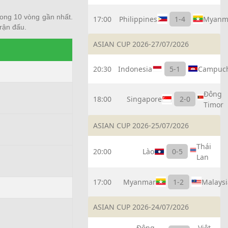
rong 10 vòng gần nhất.
17:00
Philippines
1
-
4
Myanm
trận đấu.
ASIAN CUP 2026
-
27/07/2026
20:30
Indonesia
5
-
1
Campuch
Đông
18:00
Singapore
2
-
0
Timor
ASIAN CUP 2026
-
25/07/2026
Thái
20:00
Lào
0
-
5
Lan
17:00
Myanmar
1
-
2
Malaysi
ASIAN CUP 2026
-
24/07/2026
Đông
Việt