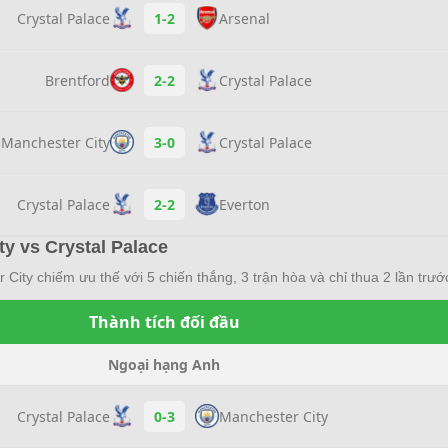
Crystal Palace
1
-
2
Arsenal
Brentford
2
-
2
Crystal Palace
Manchester City
3
-
0
Crystal Palace
Crystal Palace
2
-
2
Everton
ty vs Crystal Palace
City chiếm ưu thế với 5 chiến thắng, 3 trận hòa và chỉ thua 2 lần trướ
Thành tích đối đầu
Ngoại hạng Anh
Crystal Palace
0
-
3
Manchester City