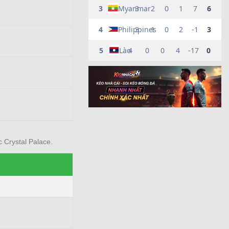
3
Myanmar
3
2
0
1
7
6
4
Philippines
3
1
0
2
-1
3
5
Lào
4
0
0
4
-17
0
c Crystal Palace.