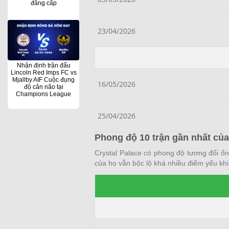
đẳng cấp
23/04/2026
Nhận định trận đấu
Lincoln Red Imps FC vs
Mjallby AIF Cuộc đụng
16/05/2026
độ cân não tại
Champions League
25/04/2026
Phong độ 10 trận gần nhất của
Crystal Palace có phong độ tương đối ổn 
của họ vẫn bộc lộ khá nhiều điểm yếu khi 