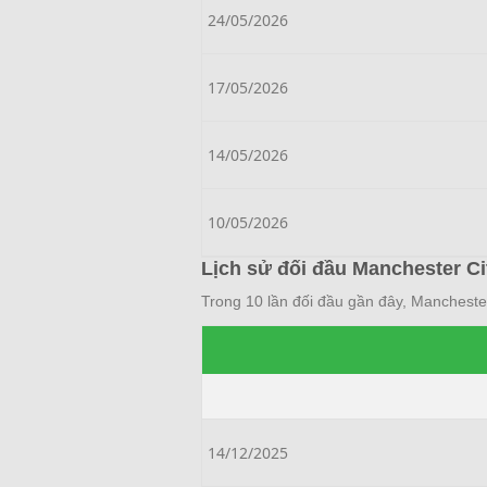
24/05/2026
17/05/2026
14/05/2026
10/05/2026
Lịch sử đối đầu Manchester Ci
Trong 10 lần đối đầu gần đây, Manchester 
14/12/2025