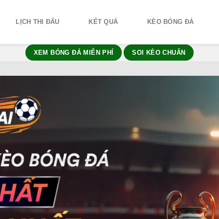
×
LỊCH THI ĐẤU
KẾT QUẢ
KÈO BÓNG ĐÁ
XEM BÓNG ĐÁ MIỄN PHÍ
SOI KÈO CHUẨN