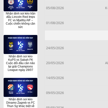
05/08/2026
K
Nhận định soi kèo trận
đấu Lincoln Red Imps
FC vs Mjallby AIF –
01/08/2026
Cuộc chiến không cân
sức
24/05/2026
Nhận định soi kèo
KuPS vs Sabah FK
20/05/2026
A
Cuộc đối đầu cân não
tại giải Champions
League ngày 28/07
14/05/2026
09/05/2026
Nhận định soi kèo
Dinamo Zagreb vs FC
Thun Sự khác biệt về
05/05/2026