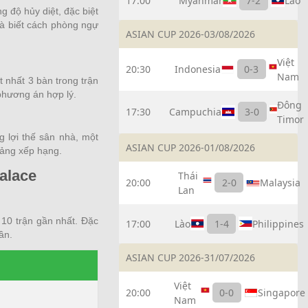
17:00
Myanmar
7
-
2
Lào
g độ hủy diệt, đặc biệt
và biết cách phòng ngự
ASIAN CUP 2026
-
03/08/2026
Việt
20:30
Indonesia
0
-
3
Nam
t nhất 3 bàn trong trận
 phương án hợp lý.
Đông
17:30
Campuchia
3
-
0
Timor
 lợi thế sân nhà, một
ASIAN CUP 2026
-
01/08/2026
bảng xếp hạng.
alace
Thái
20:00
2
-
0
Malaysia
Lan
 10 trận gần nhất. Đặc
17:00
Lào
1
-
4
Philippines
ần.
ASIAN CUP 2026
-
31/07/2026
Việt
20:00
0
-
0
Singapore
Nam