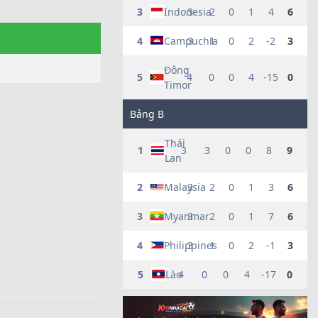
3
Indonesia
3
2
0
1
4
6
4
Campuchia
3
1
0
2
-2
3
Đông
5
4
0
0
4
-15
0
Timor
Bảng
B
Thái
1
3
3
0
0
8
9
Lan
2
Malaysia
3
2
0
1
3
6
3
Myanmar
3
2
0
1
7
6
4
Philippines
3
1
0
2
-1
3
5
Lào
4
0
0
4
-17
0