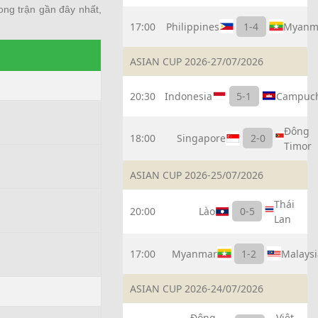
ong trận gần đây nhất,
17:00
Philippines
1
-
4
Myanm
ASIAN CUP 2026
-
27/07/2026
20:30
Indonesia
5
-
1
Campuch
Đông
18:00
Singapore
2
-
0
Timor
ASIAN CUP 2026
-
25/07/2026
Thái
20:00
Lào
0
-
5
Lan
17:00
Myanmar
1
-
2
Malaysi
ASIAN CUP 2026
-
24/07/2026
Đông
Việt