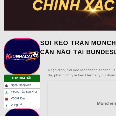
SOI KÈO TRẬN MONCH
CÂN NÃO TẠI BUNDES
Nhận định, Soi kèo Monchengladbach vs 
đá, phân tích tỷ lệ kèo Germany dự đoán 
TOP GIẢI ĐẤU
Ngoại Hạng Anh
VĐQG Tây Ban Nha
VĐQG Đức
Monchen
VĐQG Ý