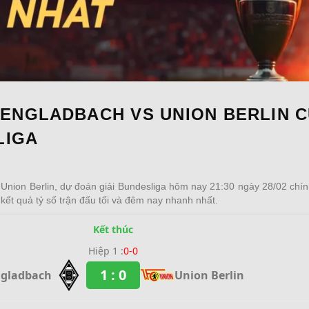
ENGLADBACH VS UNION BERLIN C
LIGA
Union Berlin, dự đoán giải Bundesliga hôm nay 21:30 ngày 28/02 chí
kết quả tỷ số trận đấu tối và đêm nay nhanh nhất.
Kết thúc
Hiệp 1 :
0
-
0
1
:
0
gladbach
Union Berlin