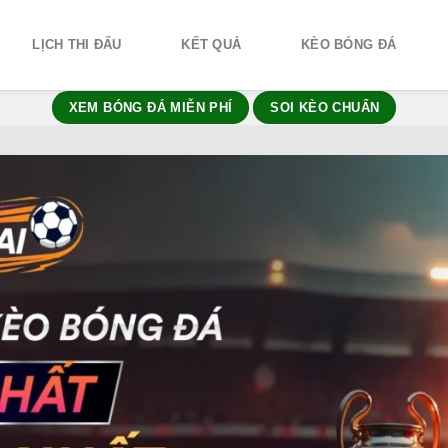
×
LỊCH THI ĐẤU
KẾT QUẢ
KÈO BÓNG ĐÁ
XEM BÓNG ĐÁ MIỄN PHÍ
SOI KÈO CHUẨN