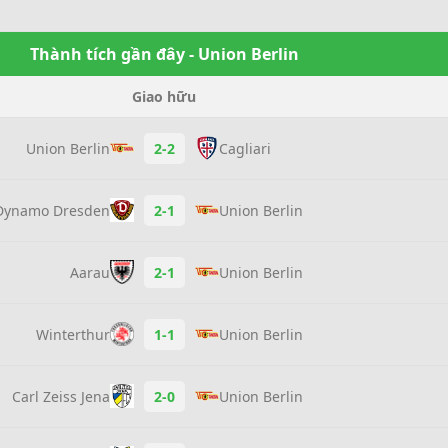
Thành tích gần đây - Union Berlin
Giao hữu
Union Berlin
2
-
2
Cagliari
Dynamo Dresden
2
-
1
Union Berlin
Aarau
2
-
1
Union Berlin
Winterthur
1
-
1
Union Berlin
Carl Zeiss Jena
2
-
0
Union Berlin