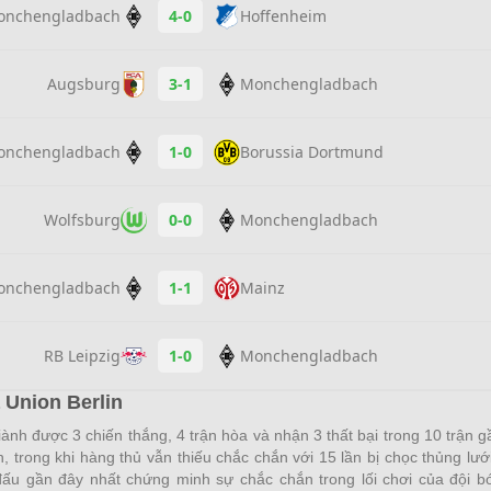
onchengladbach
4
-
0
Hoffenheim
Augsburg
3
-
1
Monchengladbach
onchengladbach
1
-
0
Borussia Dortmund
Wolfsburg
0
-
0
Monchengladbach
onchengladbach
1
-
1
Mainz
RB Leipzig
1
-
0
Monchengladbach
 Union Berlin
 giành được 3 chiến thắng, 4 trận hòa và nhận 3 thất bại trong 10 trận
, trong khi hàng thủ vẫn thiếu chắc chắn với 15 lần bị chọc thủng lưới
đấu gần đây nhất chứng minh sự chắc chắn trong lối chơi của đội b