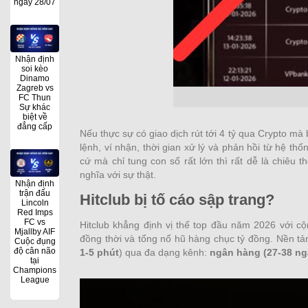
ngày 28/07
Nhận định
soi kèo
Dinamo
Zagreb vs
FC Thun
Sự khác
biệt về
đẳng cấp
Nếu thực sự có giao dịch rút tới 4 tỷ qua Crypto mà
lệnh, ví nhận, thời gian xử lý và phản hồi từ hệ t
cứ mà chỉ tung con số rất lớn thì rất dễ là chiêu 
nghĩa với sự thật.
Nhận định
trận đấu
Hitclub bị tố cáo sập trang?
Lincoln
Red Imps
FC vs
Hitclub khẳng định vị thế top đầu năm 2026 với c
Mjallby AIF
đồng thời và tổng nổ hũ hàng chục tỷ đồng. Nền tản
Cuộc đụng
độ cân não
1-5 phút
) qua đa dạng kênh:
ngân hàng (27-38 ngâ
tại
Champions
League