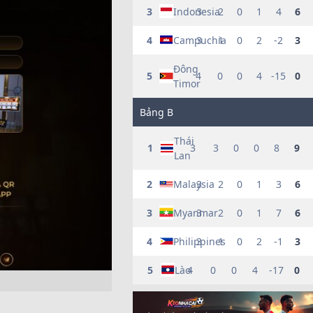
3
Indonesia
3
2
0
1
4
6
4
Campuchia
3
1
0
2
-2
3
Đông
5
4
0
0
4
-15
0
Timor
Bảng
B
Thái
1
3
3
0
0
8
9
Lan
2
Malaysia
3
2
0
1
3
6
3
Myanmar
3
2
0
1
7
6
4
Philippines
3
1
0
2
-1
3
5
Lào
4
0
0
4
-17
0