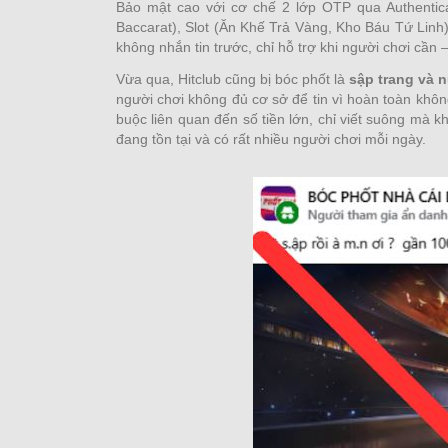
Bảo mật cao với cơ chế 2 lớp OTP qua Authenticat
Baccarat), Slot (Ăn Khế Trả Vàng, Kho Báu Tứ Linh
không nhắn tin trước, chỉ hỗ trợ khi người chơi cần –
Vừa qua, Hitclub cũng bị bóc phốt là
sập trang và
n
người chơi không đủ cơ sở để tin vì hoàn toàn khôn
buộc liên quan đến số tiền lớn, chỉ viết suông mà k
đang tồn tại và có rất nhiều người chơi mỗi ngày.