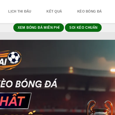
×
LỊCH THI ĐẤU
KẾT QUẢ
KÈO BÓNG ĐÁ
XEM BÓNG ĐÁ MIỄN PHÍ
SOI KÈO CHUẨN