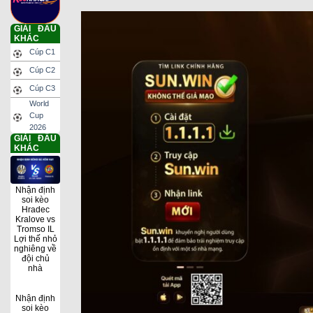
GIẢI ĐẤU
KHÁC
Cúp C1
Cúp C2
Cúp C3
World
Cup
2026
GIẢI ĐẤU
KHÁC
Nhận định
soi kèo
Hradec
Kralove vs
Tromso IL
Lợi thế nhỏ
nghiêng về
đội chủ
nhà
Nhận định
soi kèo