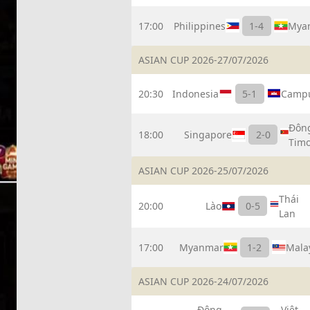
17:00
Philippines
1
-
4
Mya
ASIAN CUP 2026
-
27/07/2026
20:30
Indonesia
5
-
1
Campu
Đôn
18:00
Singapore
2
-
0
Tim
ASIAN CUP 2026
-
25/07/2026
Thái
20:00
Lào
0
-
5
Lan
17:00
Myanmar
1
-
2
Mala
ASIAN CUP 2026
-
24/07/2026
Đông
Việt