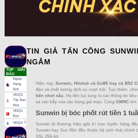
TIN GIẢ TẤN CÔNG SUNWI
NGẮM
TOP GIẢI
ĐẤU
Ngoại
Hiện nay,
Sunwin, Hitclub và Go88 hay cả B52 Cl
Hạng
đảo và chất lượng dịch vụ vượt trội. Tuy nhiên, c
Anh
VĐQG
bên chơi xấu
. Họ liên tục tung ra các thông tin 
Tây Ban
sa vào bẫy của các trang giả mạo. Cùng
GMNC
tìm 
Nha
VĐQG
Sunwin bị bóc phốt rút tiền 1 t
Đức
VĐQG Ý
Sunwin là thương hiệu giải trí trực tuyến hàng đầ
Sunwin hay Sun Win đều thuộc hệ sinh thái chính t
SSL 256-bit.