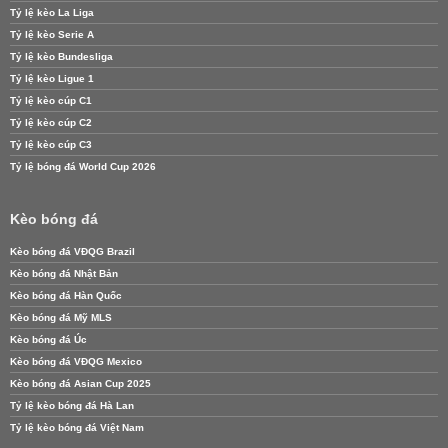
Tỷ lệ kèo La Liga
Tỷ lệ kèo Serie A
Tỷ lệ kèo Bundesliga
Tỷ lệ kèo Ligue 1
Tỷ lệ kèo cúp C1
Tỷ lệ kèo cúp C2
Tỷ lệ kèo cúp C3
Tỷ lệ bóng đá World Cup 2026
Kèo bóng đá
Kèo bóng đá VĐQG Brazil
Kèo bóng đá Nhật Bản
Kèo bóng đá Hàn Quốc
Kèo bóng đá Mỹ MLS
Kèo bóng đá Úc
Kèo bóng đá VĐQG Mexico
Kèo bóng đá Asian Cup 2025
Tỷ lệ kèo bóng đá Hà Lan
Tỷ lệ kèo bóng đá Việt Nam