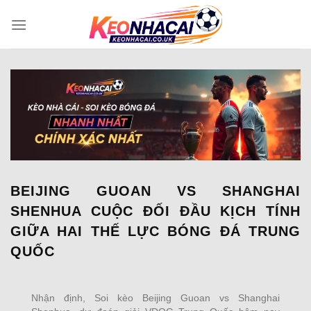
Bỏ
qua
nội
dung
BEIJING GUOAN VS SHANGHAI
SHENHUA CUỘC ĐỐI ĐẦU KỊCH TÍNH
GIỮA HAI THẾ LỰC BÓNG ĐÁ TRUNG
QUỐC
Nhận định, Soi kèo Beijing Guoan vs Shanghai