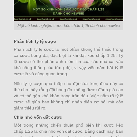
Một số kinh nghiệm cược kèo chấp 1,25 dành cho newbie
Phân tích tỷ lệ cược
Phân tích tỷ lệ cược là một phần không thể thiếu trong
cá cược bóng đá, đặc biệt là khi đặt kèo chấp 1,25. Tỷ
lệ cược có thể phản ánh niềm tin của các nhà cái vào
khả năng thắng của từng đội, vì vậy việc nắm bắt tỷ lệ
cược là vô cùng quan trọng.
Nếu tỷ lệ cược quá thấp cho đội cửa trên, điều này có
thể cho thấy rằng đội bóng đó không được đánh giá cao
và có thể gặp khó khăn trong trận đấu. Việc nắm rõ tỷ lệ
cược sẽ giúp bạn không chỉ nhận diện cơ hội mà còn
giảm thiểu rủi ro.
Chia nhỏ vốn đặt cược
Một trong những chiến thuật phổ biến khi cược kèo
chấp 1,25 là chia nhỏ vốn đặt cược. Bằng cách này, bạn