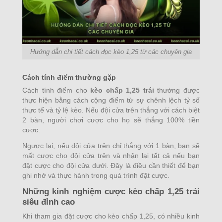
Hướng dẫn chi tiết cách đọc kèo 1,25 từ các chuyên gia
Cách tính điểm thường gặp
Cách tính điểm cho
kèo chấp 1,25 trái
thường được
thực hiện bằng cách cộng điểm từ sự chênh lệch tỷ số
thực tế và tỷ lệ kèo. Nếu đội cửa trên thắng với cách biệt
2 bàn, người chơi cược cho họ sẽ thắng 100% tiền
cược.
Ngược lại, nếu đội cửa trên chỉ thắng với 1 bàn, bạn sẽ
mất cược cho đội cửa trên và nhận lại tất cả nếu bạn
đặt cược cho đội cửa dưới. Đây là điều cần thiết để bạn
ghi nhớ và thực hành trong quá trình đặt cược.
Những kinh nghiệm cược kèo chấp 1,25 trái
siêu đỉnh cao
Khi tham gia đặt cược cho kèo chấp 1,25, có nhiều kinh