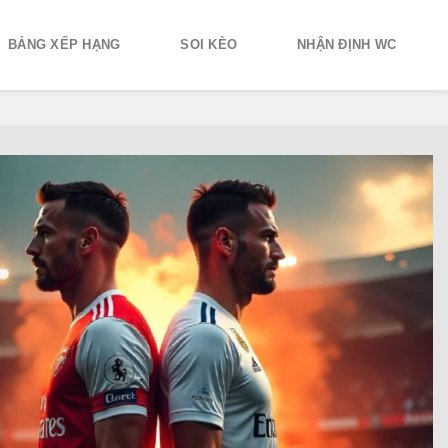
BẢNG XẾP HẠNG
SOI KÈO
NHẬN ĐỊNH WC