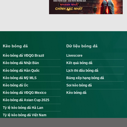
Kèo bóng đá
Dữ liệu bóng đá
Kèo bóng đá VĐQG Brazil
Livescore
Kèo bóng đá Nhật Bản
Kết quả bóng đá
Kèo bóng đá Hàn Quốc
Lịch thi đấu bóng đá
Kèo bóng đá Mỹ MLS
Bảng xếp hạng bóng đá
Kèo bóng đá Úc
Soi kèo bóng đá
Kèo bóng đá VĐQG Mexico
Kèo bóng đá
Kèo bóng đá Asian Cup 2025
Tỷ lệ kèo bóng đá Hà Lan
Tỷ lệ kèo bóng đá Việt Nam