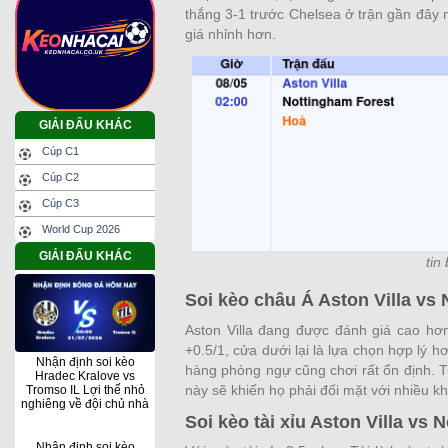
thắng 3-1 trước Chelsea ở trận gần đây 
giá nhỉnh hơn.
GIẢI ĐẤU KHÁC
Cúp C1
Cúp C2
Cúp C3
World Cup 2026
GIẢI ĐẤU KHÁC
tin
Soi kèo châu Á Aston Villa vs
Aston Villa đang được đánh giá cao hơ
+0.5/1, cửa dưới lại là lựa chọn hợp lý 
Nhận định soi kèo
hàng phòng ngự cũng chơi rất ổn định. Tro
Hradec Kralove vs
này sẽ khiến họ phải đối mặt với nhiều k
Tromso IL Lợi thế nhỏ
nghiêng về đội chủ nhà
Soi kèo tài xỉu Aston Villa vs
Nhận định soi kèo