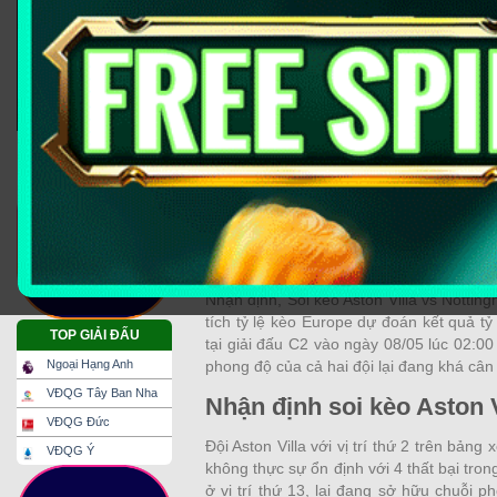
NHẬN ĐỊNH SOI KÈO
CHIẾN CÂN NÃO TẠI C
Nhận định, Soi kèo Aston Villa vs Notti
tích tỷ lệ kèo Europe dự đoán kết quả tỷ
TOP GIẢI ĐẤU
tại giải đấu C2 vào ngày 08/05 lúc 02:0
Ngoại Hạng Anh
phong độ của cả hai đội lại đang khá cân
VĐQG Tây Ban Nha
Nhận định soi kèo Aston 
VĐQG Đức
Đội Aston Villa với vị trí thứ 2 trên bả
VĐQG Ý
không thực sự ổn định với 4 thất bại tro
ở vị trí thứ 13, lại đang sở hữu chuỗi p