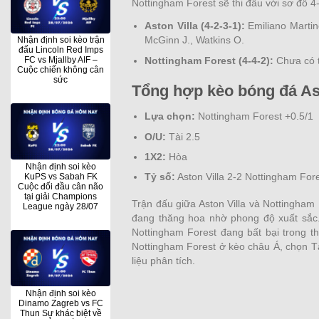
Nottingham Forest sẽ thi đấu với sơ đồ 4
Aston Villa (4-2-3-1):
Emiliano Martine
McGinn J., Watkins O.
Nhận định soi kèo trận
đấu Lincoln Red Imps
Nottingham Forest (4-4-2):
Chưa có t
FC vs Mjallby AIF –
Cuộc chiến không cân
sức
Tổng hợp kèo bóng đá Ast
Lựa chọn:
Nottingham Forest +0.5/1
O/U:
Tài 2.5
1X2:
Hòa
Nhận định soi kèo
Tỷ số:
Aston Villa 2-2 Nottingham For
KuPS vs Sabah FK
Cuộc đối đầu cân não
tại giải Champions
Trận đấu giữa Aston Villa và Nottingham
League ngày 28/07
đang thăng hoa nhờ phong độ xuất sắc.
Nottingham Forest đang bất bại trong t
Nottingham Forest ở kèo châu Á, chọn Tà
liệu phân tích.
Nhận định soi kèo
Dinamo Zagreb vs FC
Thun Sự khác biệt về