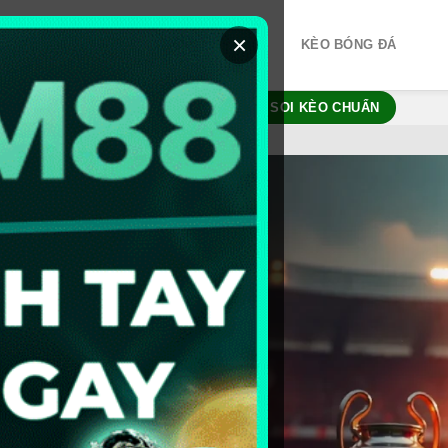
×
LỊCH THI ĐẤU
KẾT QUẢ
KÈO BÓNG ĐÁ
XEM BÓNG ĐÁ MIỄN PHÍ
SOI KÈO CHUẨN