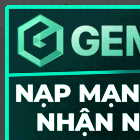
Bỏ
qua
TỶ SỐ BÓNG ĐÁ
nội
dung