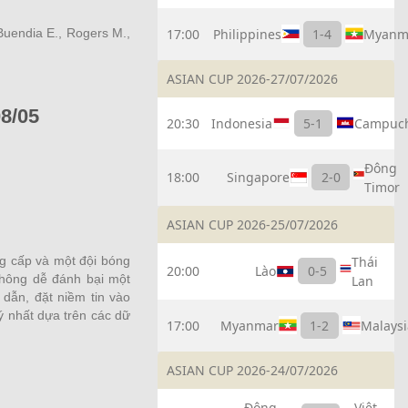
17:00
Philippines
1
-
4
Myanm
 Buendia E., Rogers M.,
ASIAN CUP 2026
-
27/07/2026
8/05
20:30
Indonesia
5
-
1
Campuch
Đông
18:00
Singapore
2
-
0
Timor
ASIAN CUP 2026
-
25/07/2026
Thái
ng cấp và một đội bóng
20:00
Lào
0
-
5
không dễ đánh bại một
Lan
 dẫn, đặt niềm tin vào
ý nhất dựa trên các dữ
17:00
Myanmar
1
-
2
Malaysi
ASIAN CUP 2026
-
24/07/2026
Đông
Việt