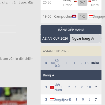
20:30
0
-
7
c chạm trán trước đây
Timor
Nam
19:00
Campuchia
1
-
2
Singap
BẢNG XẾP HẠNG
ASIAN CUP 2026
Ngoại hạng Anh
C
ASIAN CUP 2026
lecao vẫn là đội chiếm
Số
#
Đội
T
H
B
HS
Điểm
trận
Bảng
A
Việt
1
3
2
1
0
10
7
Nam
2
Singapore
3
2
1
0
3
7