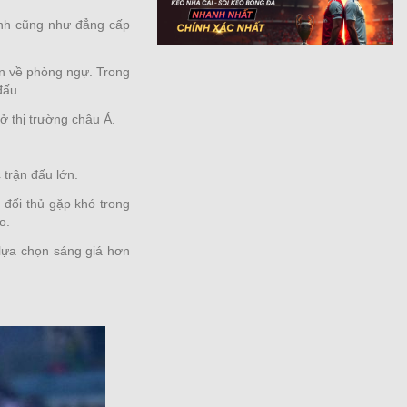
hình cũng như đẳng cấp
iên về phòng ngự. Trong
đấu.
ở thị trường châu Á.
 trận đấu lớn.
 đối thủ gặp khó trong
o.
 lựa chọn sáng giá hơn