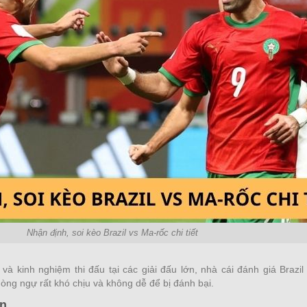
Nhận định, soi kèo Brazil vs Ma-rốc chi tiết
à kinh nghiệm thi đấu tại các giải đấu lớn, nhà cái đánh giá Brazil 
òng ngự rất khó chịu và không dễ để bị đánh bại.
àn