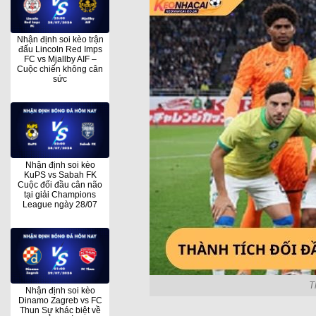
Nhận định soi kèo trận
đấu Lincoln Red Imps
FC vs Mjallby AIF –
Cuộc chiến không cân
sức
Nhận định soi kèo
KuPS vs Sabah FK
Cuộc đối đầu cân não
tại giải Champions
League ngày 28/07
T
Nhận định soi kèo
Dinamo Zagreb vs FC
Thun Sự khác biệt về