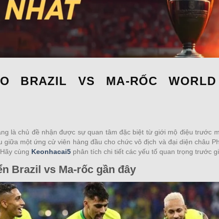
ÈO BRAZIL VS MA-RỐC WORLD 
ng là chủ đề nhận được sự quan tâm đặc biệt từ giới mộ điệu trước 
ầu giữa một ứng cử viên hàng đầu cho chức vô địch và đại diện châu 
. Hãy cùng
Keonhacai5
phân tích chi tiết các yếu tố quan trọng trước g
ển Brazil vs Ma-rốc gần đây