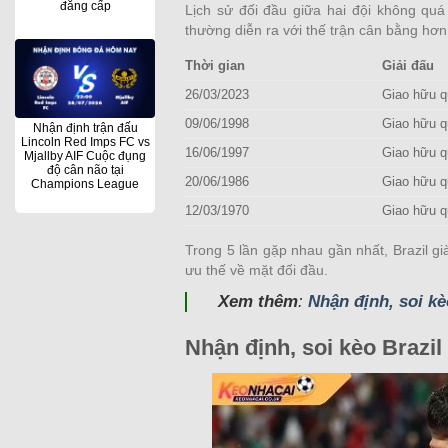
đẳng cấp
Lịch sử đối đầu giữa hai đội không q
thường diễn ra với thế trận cân bằng hơn
Thời gian
Giải đấu
26/03/2023
Giao hữu q
09/06/1998
Giao hữu q
Nhận định trận đấu
Lincoln Red Imps FC vs
16/06/1997
Giao hữu q
Mjallby AIF Cuộc đụng
độ cân não tại
20/06/1986
Giao hữu q
Champions League
12/03/1970
Giao hữu q
Trong 5 lần gặp nhau gần nhất, Brazil gi
ưu thế về mặt đối đầu.
Xem thêm
:
Nhận định, soi k
Nhận định, soi kèo Brazil 