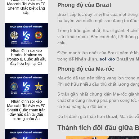
Phong độ của Brazil
Maccabi Tel Aviv vs FC
Sheriff Khác biệt đẳng
cấp
Brazil tiếp tục duy trì vị thế của một t
ba tuyến với nhiều ngôi sao đang thi đấu
Trong 5 trận gần nhất, Brazil giành 4 chi
vị trí khác nhau. Bên cạnh đó, hệ thống
chịu.
Nhận định soi kèo
Điểm mạnh lớn nhất của Brazil nằm ở khả
Hradec Kralove vs
trọng để
Nhận định,
soi kèo
Brazil vs 
Tromso IL Cuộc đối đầu
đầy hứa hẹn tại C2
Phong độ của Ma-rốc
Ma-rốc đã tạo nên tiếng vang lớn trong n
Phi sở hữu nhiều cầu thủ chất lượng đang 
5 trận gần nhất chứng kiến Ma-rốc giành
chặt chẽ cùng những pha phản công tốc độ
Nhận định soi kèo
Maccabi Tel Aviv vs FC
có khả năng tạo đột biến.
Sheriff Cuộc chạm trán
đầy hấp dẫn tại đấu
Dù bị đánh giá thấp hơn Brazil, Ma-rốc v
trường châu Âu
Thành tích đối đầu giữa B