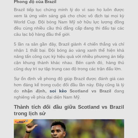
Phong độ của Brazil
Brazil tiếp tục chứng minh lý do vì sao họ luôn được
xem là ứng viên sáng giá cho chức vô địch tại mọi kỳ
World Cup. Đội bóng Nam Mỹ sở hữu lực lượng đồng
đều cùng nhiều cầu thủ đẳng cấp đang thi đấu tại các
câu lạc bộ hàng đầu thế giới.
5 lần ra sân gần đây, Brazil giành 4 chiến thắng và chỉ
nhận 1 thất bại. Đội bóng áo vàng xanh thể hiện khả
năng tấn công cực kỳ hiệu quả với nhiều phương án tiếp
cận khung thành khác nhau. Bên cạnh đó, hàng thủ
cũng duy trì sự tập trung cao độ trong các trận đấu lớn.
Sự ổn định về phong độ giúp Brazil được đánh giá cao
hơn đáng kể trong cuộc đối đầu lần này. Đây cũng là lý
do
nhận định,
soi kèo
Scotland vs Brazil
đang
nghiêng về phía đại diện Nam Mỹ.
Thành tích đối đầu giữa Scotland vs Brazil
trong lịch sử