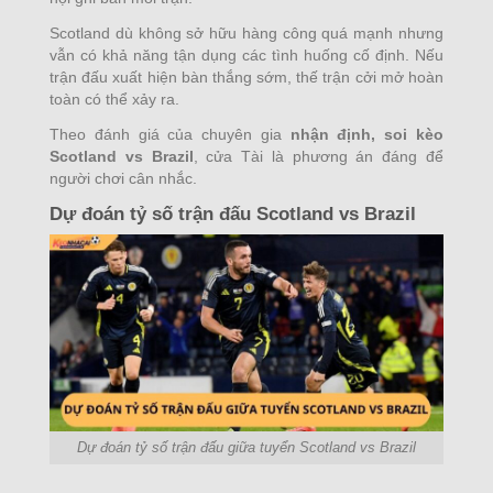
Scotland dù không sở hữu hàng công quá mạnh nhưng
vẫn có khả năng tận dụng các tình huống cố định. Nếu
trận đấu xuất hiện bàn thắng sớm, thế trận cởi mở hoàn
toàn có thể xảy ra.
Theo đánh giá của chuyên gia
nhận định, soi kèo
Scotland vs Brazil
, cửa Tài là phương án đáng để
người chơi cân nhắc.
Dự đoán tỷ số trận đấu Scotland vs Brazil
Dự đoán tỷ số trận đấu giữa tuyển Scotland vs Brazil