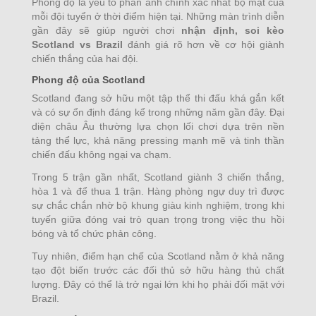
Phong độ là yếu tố phản ánh chính xác nhất bộ mặt của
mỗi đội tuyển ở thời điểm hiện tại. Những màn trình diễn
gần đây sẽ giúp người chơi
nhận định, soi kèo
Scotland vs Brazil
đánh giá rõ hơn về cơ hội giành
chiến thắng của hai đội.
Phong độ của Scotland
Scotland đang sở hữu một tập thể thi đấu khá gắn kết
và có sự ổn định đáng kể trong những năm gần đây. Đại
diện châu Âu thường lựa chọn lối chơi dựa trên nền
tảng thể lực, khả năng pressing mạnh mẽ và tinh thần
chiến đấu không ngại va chạm.
Trong 5 trận gần nhất, Scotland giành 3 chiến thắng,
hòa 1 và để thua 1 trận. Hàng phòng ngự duy trì được
sự chắc chắn nhờ bộ khung giàu kinh nghiệm, trong khi
tuyến giữa đóng vai trò quan trọng trong việc thu hồi
bóng và tổ chức phản công.
Tuy nhiên, điểm hạn chế của Scotland nằm ở khả năng
tạo đột biến trước các đối thủ sở hữu hàng thủ chất
lượng. Đây có thể là trở ngại lớn khi họ phải đối mặt với
Brazil.