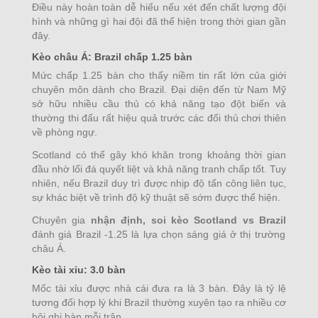
Điều này hoàn toàn dễ hiểu nếu xét đến chất lượng đội
hình và những gì hai đội đã thể hiện trong thời gian gần
đây.
Kèo châu Á: Brazil chấp 1.25 bàn
Mức chấp 1.25 bàn cho thấy niềm tin rất lớn của giới
chuyên môn dành cho Brazil. Đại diện đến từ Nam Mỹ
sở hữu nhiều cầu thủ có khả năng tạo đột biến và
thường thi đấu rất hiệu quả trước các đối thủ chơi thiên
về phòng ngự.
Scotland có thể gây khó khăn trong khoảng thời gian
đầu nhờ lối đá quyết liệt và khả năng tranh chấp tốt. Tuy
nhiên, nếu Brazil duy trì được nhịp độ tấn công liên tục,
sự khác biệt về trình độ kỹ thuật sẽ sớm được thể hiện.
Chuyên gia
nhận định, soi kèo Scotland vs Brazil
đánh giá Brazil -1.25 là lựa chọn sáng giá ở thị trường
châu Á.
Kèo tài xỉu: 3.0 bàn
Mốc tài xỉu được nhà cái đưa ra là 3 bàn. Đây là tỷ lệ
tương đối hợp lý khi Brazil thường xuyên tạo ra nhiều cơ
hội ghi bàn mỗi trận.