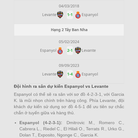
04/03/2018
Levante
1
-
1
Espanyol
Hạng 2 Tây Ban Nha
05/02/2024
Espanyol
2
-
1
Levante
09/09/2023
Levante
1
-
4
Espanyol
Đội hình ra sân dự kiến Espanyol vs Levante
Espanyol có thể sẽ ra sân với sơ đồ 4-2-3-1, với Garcia
K. là mũi nhọn chính trên hàng công. Phía Levante, đội
khách dự kiến sử dụng sơ đồ 4-5-1 để ưu tiên sự chắc
chắn ở tuyến giữa và hàng thủ.
Espanyol (4-2-3-1):
Dmitrovic M., Romero C.,
Cabrera L., Riedel C., El Hilali O., Terrats R., Urko G.,
Dolan T., Exposito, Ngonge C., Garcia K.