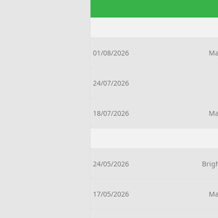
01/08/2026
Ma
24/07/2026
18/07/2026
Ma
24/05/2026
Brig
17/05/2026
Ma