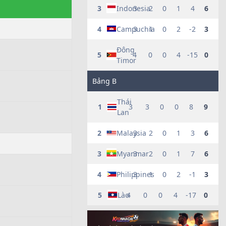
3
Indonesia
3
2
0
1
4
6
4
Campuchia
3
1
0
2
-2
3
Đông
5
4
0
0
4
-15
0
Timor
Bảng
B
Thái
1
3
3
0
0
8
9
Lan
2
Malaysia
3
2
0
1
3
6
3
Myanmar
3
2
0
1
7
6
4
Philippines
3
1
0
2
-1
3
5
Lào
4
0
0
4
-17
0