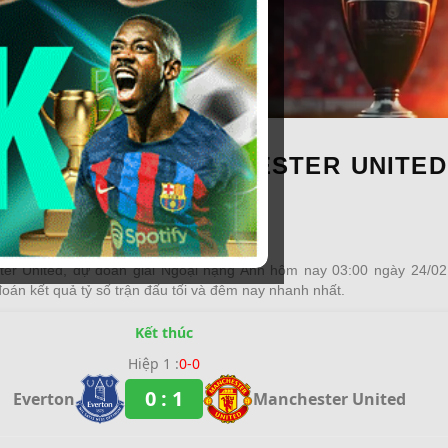
EVERTON VS MANCHESTER UNITED
GOODISON PARK
ter United, dự đoán giải Ngoại hạng Anh hôm nay 03:00 ngày 24/02
đoán kết quả tỷ số trận đấu tối và đêm nay nhanh nhất.
Kết thúc
Hiệp 1 :
0
-
0
0
:
1
Everton
Manchester United