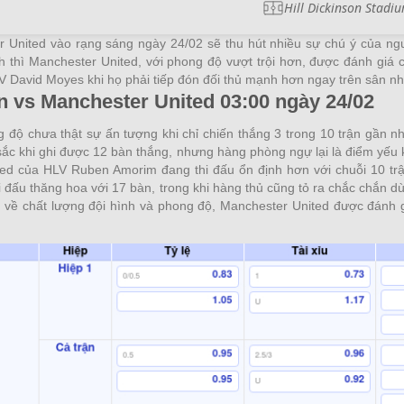
Hill Dickinson Stadi
 United vào rạng sáng ngày 24/02 sẽ thu hút nhiều sự chú ý của ng
nh thì Manchester United, với phong độ vượt trội hơn, được đánh giá
LV David Moyes khi họ phải tiếp đón đối thủ mạnh hơn ngay trên sân n
n vs Manchester United 03:00 ngày 24/02
 độ chưa thật sự ấn tượng khi chỉ chiến thắng 3 trong 10 trận gần n
c khi ghi được 12 bàn thắng, nhưng hàng phòng ngự lại là điểm yếu kh
ted của HLV Ruben Amorim đang thi đấu ổn định hơn với chuỗi 10 trậ
 đấu thăng hoa với 17 bàn, trong khi hàng thủ cũng tỏ ra chắc chắn dù
 về chất lượng đội hình và phong độ, Manchester United được đánh 