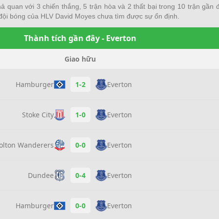
uan với 3 chiến thắng, 5 trận hòa và 2 thất bại trong 10 trận gần đâ
đội bóng của HLV David Moyes chưa tìm được sự ổn định.
Thành tích gần đây - Everton
Giao hữu
Hamburger
1
-
2
Everton
Stoke City
1
-
0
Everton
olton Wanderers
0
-
0
Everton
Dundee
0
-
4
Everton
Hamburger
0
-
0
Everton