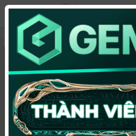
Bỏ
qua
TỶ SỐ BÓNG ĐÁ
nội
dung