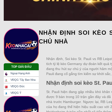
NHẬN ĐỊNH SOI KÈO 
CHỦ NHÀ
Nhận định, Soi kèo St. Pauli vs RB Leip
tích tỷ lệ kèo Germany dự đoán kết quả t
TOP GIẢI ĐẤU
đang thu hút sự chú ý của người hâm mộ 
Ngoại Hạng Anh
Pauli đang cố gắng tìm kiếm sự khởi sắc, 
VĐQG Tây Ban Nha
Nhận định soi kèo St. Pau
VĐQG Đức
St. Pauli hiện đang gặp nhiều khó khăn 
VĐQG Ý
được 9 bàn trong 10 trận gần đây và đã đ
nhà trước Hamburger. Ngược lại, RB Leip
của họ đang thể hiện hiệu suất cao với 
Heidenheim ở trận gần nhất sẽ tiếp thêm 