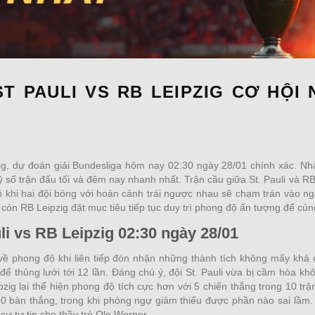
ST PAULI VS RB LEIPZIG CƠ HỘI
zig, dự đoán giải Bundesliga hôm nay 02:30 ngày 28/01 chính xác. N
ỷ số trận đấu tối và đêm nay nhanh nhất. Trận cầu giữa St. Pauli và RB
khi hai đội bóng với hoàn cảnh trái ngược nhau sẽ chạm trán vào ngà
còn RB Leipzig đặt mục tiêu tiếp tục duy trì phong độ ấn tượng để củng
li vs RB Leipzig 02:30 ngày 28/01
về phong độ khi liên tiếp đón nhận những thành tích không mấy khả 
ể thủng lưới tới 12 lần. Đáng chú ý, đội St. Pauli vừa bị cầm hòa kh
zig lại thể hiện phong độ tích cực hơn với 5 chiến thắng trong 10 tr
20 bàn thắng, trong khi phòng ngự giảm thiểu được phần nào sai lầm.
sự tự tin cho thầy trò Ole Werner.