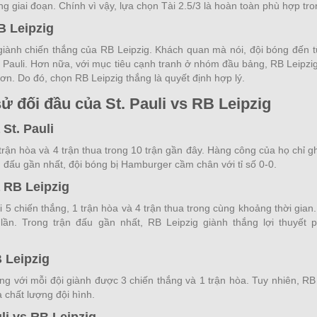
ùng giai đoạn. Chính vì vậy, lựa chọn Tài 2.5/3 là hoàn toàn phù hợp tr
B Leipzig
giành chiến thắng của RB Leipzig. Khách quan mà nói, đội bóng đến 
t. Pauli. Hơn nữa, với mục tiêu cạnh tranh ở nhóm đầu bảng, RB Leipzi
ơn. Do đó, chọn RB Leipzig thắng là quyết định hợp lý.
ử đối đầu của St. Pauli vs RB Leipzig
St. Pauli
 trận hòa và 4 trận thua trong 10 trận gần đây. Hàng công của họ chỉ g
n đấu gần nhất, đội bóng bị Hamburger cầm chân với tỉ số 0-0.
 RB Leipzig
5 chiến thắng, 1 trận hòa và 4 trận thua trong cùng khoảng thời gian.
lần. Trong trận đấu gần nhất, RB Leipzig giành thắng lợi thuyết 
B Leipzig
ng với mỗi đội giành được 3 chiến thắng và 1 trận hòa. Tuy nhiên, RB
à chất lượng đội hình.
uli vs RB Leipzig