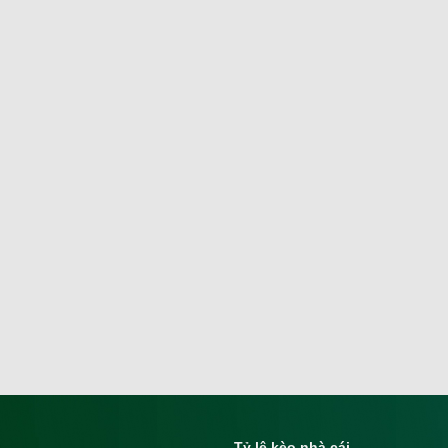
Tỷ lệ kèo nhà cái