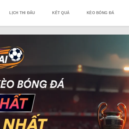
×
LỊCH THI ĐẤU
KẾT QUẢ
KÈO BÓNG ĐÁ
 Brand