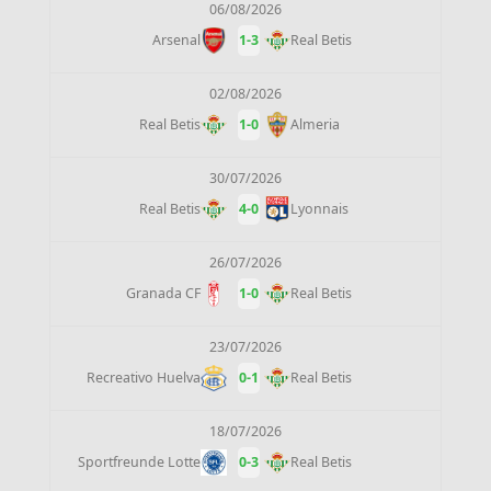
06/08/2026
Arsenal
1
-
3
Real Betis
02/08/2026
Real Betis
1
-
0
Almeria
30/07/2026
Real Betis
4
-
0
Lyonnais
26/07/2026
Granada CF
1
-
0
Real Betis
23/07/2026
Recreativo Huelva
0
-
1
Real Betis
18/07/2026
Sportfreunde Lotte
0
-
3
Real Betis