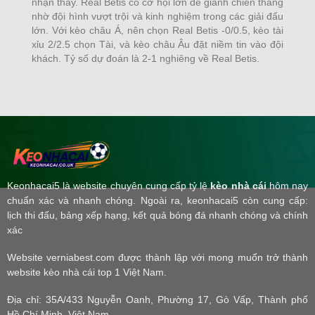
nhận thấy. Real Betis có cơ hội lớn để giành chiến thắng
nhờ đội hình vượt trội và kinh nghiệm trong các giải đấu
lớn. Với kèo châu Á, nên chọn Real Betis -0/0.5, kèo tài
xỉu 2/2.5 chọn Tài, và kèo châu Âu đặt niềm tin vào đội
khách. Tỷ số dự đoán là 2-1 nghiêng về Real Betis.
Keonhacai5 là website chuyên cung cấp tỷ lệ
kèo nhà cái
hôm nay
chuẩn xác và nhanh chóng. Ngoài ra, keonhacai5 còn cung cấp:
lịch thi đấu, bảng xếp hạng, kết quả bóng đá nhanh chóng và chính
xác
Website verniabest.com được thành lập với mong muốn trở thành
website kèo nhà cái top 1 Việt Nam.
Địa chỉ:
35A/433 Nguyễn Oanh, Phường 17, Gò Vấp, Thành phố
Hồ Chí Minh, Việt Nam