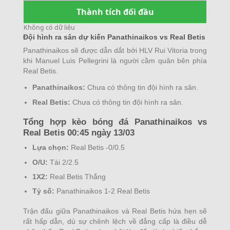
Thành tích đối đầu
Không có dữ liệu
Đội hình ra sân dự kiến Panathinaikos vs Real Betis
Panathinaikos sẽ được dẫn dắt bởi HLV Rui Vitoria trong
khi Manuel Luis Pellegrini là người cầm quân bên phía
Real Betis.
Panathinaikos:
Chưa có thông tin đội hình ra sân.
Real Betis:
Chưa có thông tin đội hình ra sân.
Tổng hợp kèo bóng đá Panathinaikos vs
Real Betis 00:45 ngày 13/03
Lựa chọn:
Real Betis -0/0.5
O/U:
Tài 2/2.5
1X2:
Real Betis Thắng
Tỷ số:
Panathinaikos 1-2 Real Betis
Trận đấu giữa Panathinaikos và Real Betis hứa hẹn sẽ
rất hấp dẫn, dù sự chênh lệch về đẳng cấp là điều dễ