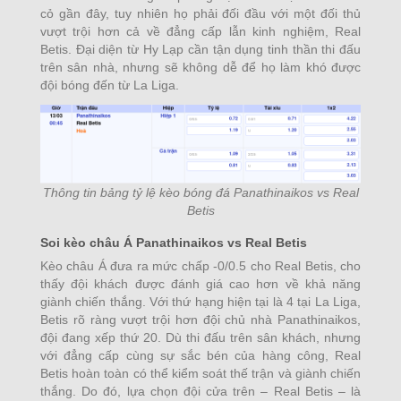
cỏ gần đây, tuy nhiên họ phải đối đầu với một đối thủ
vượt trội hơn cả về đẳng cấp lẫn kinh nghiệm, Real
Betis. Đại diện từ Hy Lạp cần tận dụng tinh thần thi đấu
trên sân nhà, nhưng sẽ không dễ để họ làm khó được
đội bóng đến từ La Liga.
Thông tin bảng tỷ lệ kèo bóng đá Panathinaikos vs Real
Betis
Soi kèo châu Á Panathinaikos vs Real Betis
Kèo châu Á đưa ra mức chấp -0/0.5 cho Real Betis, cho
thấy đội khách được đánh giá cao hơn về khả năng
giành chiến thắng. Với thứ hạng hiện tại là 4 tại La Liga,
Betis rõ ràng vượt trội hơn đội chủ nhà Panathinaikos,
đội đang xếp thứ 20. Dù thi đấu trên sân khách, nhưng
với đẳng cấp cùng sự sắc bén của hàng công, Real
Betis hoàn toàn có thể kiểm soát thế trận và giành chiến
thắng. Do đó, lựa chọn đội cửa trên – Real Betis – là