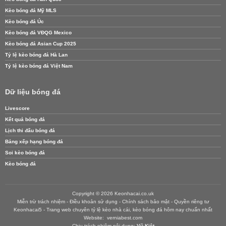
Kèo bóng đá Mỹ MLS
Kèo bóng đá Úc
Kèo bóng đá VĐQG Mexico
Kèo bóng đá Asian Cup 2025
Tỷ lệ kèo bóng đá Hà Lan
Tỷ lệ kèo bóng đá Việt Nam
Dữ liệu bóng đá
Livescore
Kết quả bóng đá
Lịch thi đấu bóng đá
Bảng xếp hạng bóng đá
Soi kèo bóng đá
Kèo bóng đá
Copyright © 2026 Keonhacai.co.uk
Miễn trừ trách nhiệm
-
Điều khoản sử dụng
-
Chính sách bảo mật
-
Quyền riêng tư
Keonhacai5 - Trang web chuyên tỷ lệ kèo nhà cái, kèo bóng đá hôm nay chuẩn nhất
Website:
verniabest.com
Chịu trách nhiệm nội dung:
Vũ Kiệt