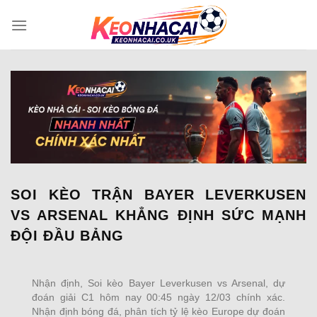
Bỏ
qua
×
nội
dung
Tên Brand
SOI KÈO TRẬN BAYER LEVERKUSEN
VS ARSENAL KHẲNG ĐỊNH SỨC MẠNH
ĐỘI ĐẦU BẢNG
Nhận định, Soi kèo Bayer Leverkusen vs Arsenal, dự
đoán giải C1 hôm nay 00:45 ngày 12/03 chính xác.
Nhận định bóng đá, phân tích tỷ lệ kèo Europe dự đoán