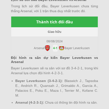
Trong lịch sử đối đầu, Bayer Leverkusen chưa từng
thắng Arsenal, với 1 trận thua duy nhất trước đó.
Thành tích đối đầu
Giao hữu
08/08/2024
Arsenal
4
-
1
Bayer Leverkusen
Đội hình ra sân dự kiến Bayer Leverkusen vs
Arsenal
Bayer Leverkusen sẽ ra sân với sơ đồ 3-4-2-1, trong khi
Arsenal lựa chọn đội hình 4-2-3-1.
Bayer Leverkusen (3-4-2-1):
Blaswich J., Tapsoba
E., Andrich R., Quansah J., Grimaldo A., Garcia A.,
Palacios E., Poku E., Maza I., Terrier M., Kofane C.
M.
Arsenal (4-2-3-1):
Chưa có thông tin đội hình ra sân.