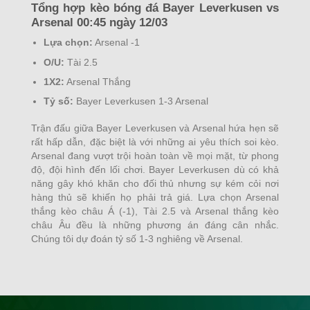
Tổng hợp kèo bóng đá Bayer Leverkusen vs
Arsenal 00:45 ngày 12/03
Lựa chọn:
Arsenal -1
O/U:
Tài 2.5
1X2:
Arsenal Thắng
Tỷ số:
Bayer Leverkusen 1-3 Arsenal
Trận đấu giữa Bayer Leverkusen và Arsenal hứa hẹn sẽ
rất hấp dẫn, đặc biệt là với những ai yêu thích soi kèo.
Arsenal đang vượt trội hoàn toàn về mọi mặt, từ phong
độ, đội hình đến lối chơi. Bayer Leverkusen dù có khả
năng gây khó khăn cho đối thủ nhưng sự kém cỏi nơi
hàng thủ sẽ khiến họ phải trả giá. Lựa chọn Arsenal
thắng kèo châu Á (-1), Tài 2.5 và Arsenal thắng kèo
châu Âu đều là những phương án đáng cân nhắc.
Chúng tôi dự đoán tỷ số 1-3 nghiêng về Arsenal.