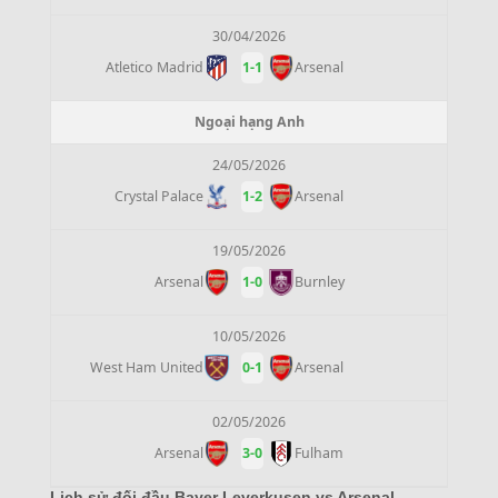
30/04/2026
Atletico Madrid
1
-
1
Arsenal
Ngoại hạng Anh
24/05/2026
Crystal Palace
1
-
2
Arsenal
19/05/2026
Arsenal
1
-
0
Burnley
10/05/2026
West Ham United
0
-
1
Arsenal
02/05/2026
Arsenal
3
-
0
Fulham
Lịch sử đối đầu Bayer Leverkusen vs Arsenal