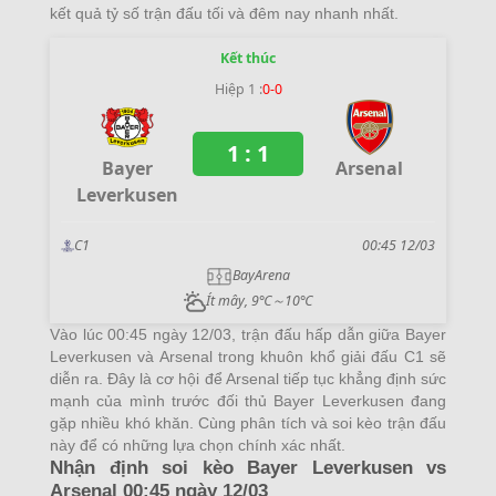
kết quả tỷ số trận đấu tối và đêm nay nhanh nhất.
Kết thúc
Hiệp 1 :
0
-
0
1
:
1
Bayer
Arsenal
Leverkusen
C1
00:45
12/03
BayArena
Ít mây, 9℃～10℃
Vào lúc 00:45 ngày 12/03, trận đấu hấp dẫn giữa Bayer
Leverkusen và Arsenal trong khuôn khổ giải đấu C1 sẽ
diễn ra. Đây là cơ hội để Arsenal tiếp tục khẳng định sức
mạnh của mình trước đối thủ Bayer Leverkusen đang
gặp nhiều khó khăn. Cùng phân tích và soi kèo trận đấu
này để có những lựa chọn chính xác nhất.
Nhận định soi kèo Bayer Leverkusen vs
Arsenal 00:45 ngày 12/03