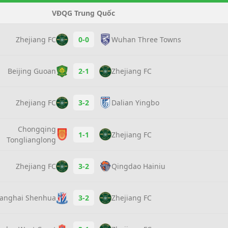
VĐQG Trung Quốc
Zhejiang FC
0
-
0
Wuhan Three Towns
Beijing Guoan
2
-
1
Zhejiang FC
Zhejiang FC
3
-
2
Dalian Yingbo
Chongqing
1
-
1
Zhejiang FC
Tonglianglong
Zhejiang FC
3
-
2
Qingdao Hainiu
anghai Shenhua
3
-
2
Zhejiang FC