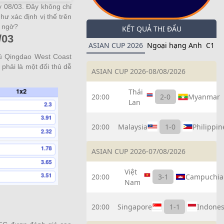
y 08/03. Đây không chỉ
hư xác định vị thế trên
t ngờ?
KẾT QUẢ THI ĐẤU
/03
ASIAN CUP 2026
Ngoại hạng Anh
C1
C
hủ Qingdao West Coast
phải là một đối thủ dễ
ASIAN CUP 2026
-
08/08/2026
Thái
20:00
2
-
0
Myanmar
Lan
20:00
Malaysia
1
-
0
Philippin
ASIAN CUP 2026
-
07/08/2026
Việt
20:00
3
-
1
Campuchia
Nam
20:00
Singapore
1
-
1
Indones