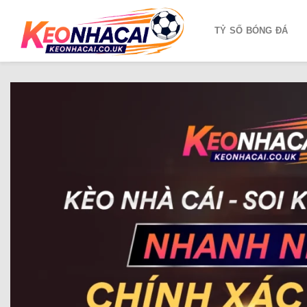
Bỏ
qua
TỶ SỐ BÓNG ĐÁ
nội
dung
Tên