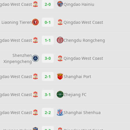
gdao West Coast
2
-
0
Qingdao Hainiu
Liaoning Tieren
0
-
1
Qingdao West Coast
gdao West Coast
1
-
1
Chengdu Rongcheng
Shenzhen
3
-
0
Qingdao West Coast
Xinpengcheng
gdao West Coast
2
-
1
Shanghai Port
gdao West Coast
3
-
1
Zhejiang FC
gdao West Coast
2
-
2
Shanghai Shenhua