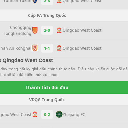
Yunnan Yukun
2
-
3
Qingdao West Coast
Cúp FA Trung Quốc
Chongqing
2
-
0
Qingdao West Coast
Tonglianglong
Yan An Ronghai
1
-
1
Qingdao West Coast
vs Qingdao West Coast
đây trong bất kỳ giải đấu chính thức nào. Điều này khiến cuộc đối đ
hai sẽ lần đầu tiên thử sức nhau.
Thành tích đối đầu
VĐQG Trung Quốc
gdao West Coast
0
-
2
Zhejiang FC