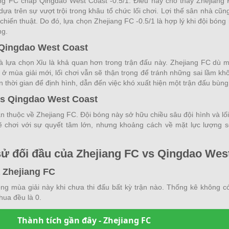
g FC chấp Qingdao West Coast -0.5/1. Điều này cho thấy Zhejiang
a trên sự vượt trội trong khâu tổ chức lối chơi. Lợi thế sân nhà cũn
i chiến thuật. Do đó, lựa chọn Zhejiang FC -0.5/1 là hợp lý khi đội bón
ng.
s Qingdao West Coast
và lựa chọn Xỉu là khả quan hơn trong trận đấu này. Zhejiang FC dù
 ở mùa giải mới, lối chơi vẫn sẽ thận trọng để tránh những sai lầm k
n thời gian để định hình, dẫn đến việc khó xuất hiện một trận đấu bùn
vs Qingdao West Coast
 thuộc về Zhejiang FC. Đội bóng này sở hữu chiều sâu đội hình và lố
 chơi với sự quyết tâm lớn, nhưng khoảng cách về mặt lực lượng sẽ
sử đối đầu của Zhejiang FC vs Qingdao Wes
 Zhejiang FC
ng mùa giải này khi chưa thi đấu bất kỳ trận nào. Thống kê không c
hua đều là 0.
Thành tích gần đây - Zhejiang FC