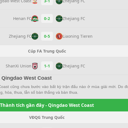
gdao West Coast
3
-
1
Zhejiang FC
Henan FC
0
-
2
Zhejiang FC
Zhejiang FC
0
-
5
Liaoning Tieren
Cúp FA Trung Quốc
ShanXi Union
1
-
1
Zhejiang FC
a Qingdao West Coast
ast cũng chưa bước vào bất kỳ trận đấu nào ở mùa giải mới. Do đó,
g, hòa, thua, lẫn số bàn thắng và bàn thua.
Thành tích gần đây - Qingdao West Coast
VĐQG Trung Quốc