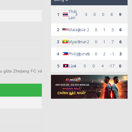
Thái
1
3
3
0
0
8
9
Lan
2
Malaysia
3
2
0
1
3
6
3
Myanmar
3
2
0
1
7
6
4
Philippines
3
1
0
2
-1
3
5
Lào
4
0
0
4
-17
0
ầu giữa Zhejiang FC và