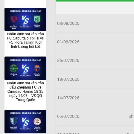
08/08/2026
Nhận định soi kèo trận
FC Saburtalo Tbilisi vs
01/08/2026
FC Flora Tallinn Kịch
tính không hồi kết
26/07/2026
18/07/2026
Nhận định soi kèo trận
đấu Zhejiang FC vs
Qingdao Hainiu 18:35
ngày 14/07 – VĐQG
14/07/2026
Trung Quốc
05/07/2026
Sh