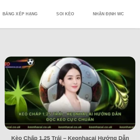
BẢNG XẾP HẠNG
SOI KÈO
NHẬN ĐỊNH WC
Kèo Chấp 1,25 Trái – Keonhacai Hướng Dẫn