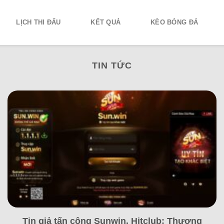
×
LỊCH THI ĐẤU
KẾT QUẢ
KÈO BÓNG ĐÁ
TIN TỨC
 Brand
Tin giả tấn công Sunwin, Hitclub: Thương