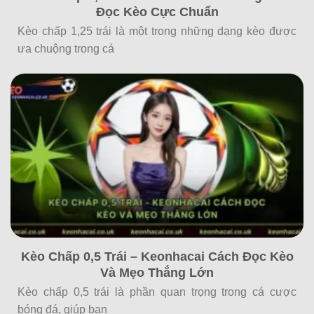
Đọc Kèo Cực Chuẩn
Kèo chấp 1,25 trái là một trong những dạng kèo được
ưa chuộng trong cá
Kèo Chấp 0,5 Trái – Keonhacai Cách Đọc Kèo
Và Mẹo Thắng Lớn
Kèo chấp 0,5 trái là phần quan trọng trong cá cược
bóng đá, giúp bạn