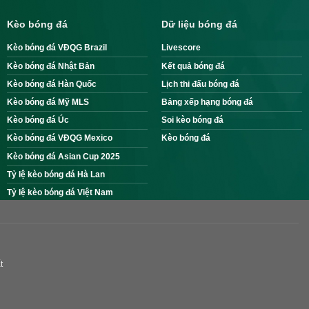
Kèo bóng đá
Dữ liệu bóng đá
Kèo bóng đá VĐQG Brazil
Livescore
Kèo bóng đá Nhật Bản
Kết quả bóng đá
Kèo bóng đá Hàn Quốc
Lịch thi đấu bóng đá
Kèo bóng đá Mỹ MLS
Bảng xếp hạng bóng đá
Kèo bóng đá Úc
Soi kèo bóng đá
Kèo bóng đá VĐQG Mexico
Kèo bóng đá
Kèo bóng đá Asian Cup 2025
Tỷ lệ kèo bóng đá Hà Lan
Tỷ lệ kèo bóng đá Việt Nam
t